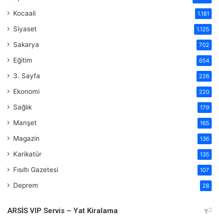
Kocaali
1.181
Siyaset
1.125
Sakarya
702
Eğitim
654
3. Sayfa
226
Ekonomi
220
Sağlık
179
Manşet
165
Magazin
136
Karikatür
135
Fısıltı Gazetesi
107
Deprem
28
ARSİS VIP Servis – Yat Kiralama