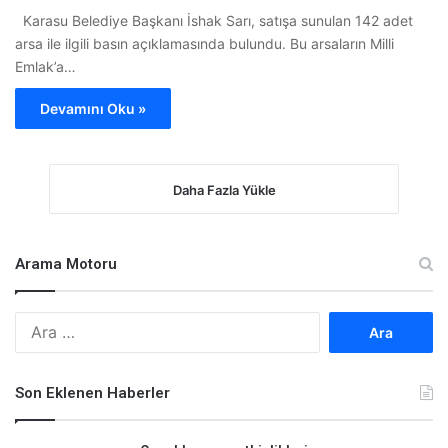
Karasu Belediye Başkanı İshak Sarı, satışa sunulan 142 adet
arsa ile ilgili basın açıklamasında bulundu. Bu arsaların Milli
Emlak’a…
Devamını Oku »
Daha Fazla Yükle
Arama Motoru
A
r
a
m
Son Eklenen Haberler
a
: