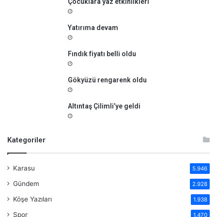
Çocuklara yaz etkinlikleri
Yatırıma devam
Fındık fiyatı belli oldu
Gökyüzü rengarenk oldu
Altıntaş Çilimli’ye geldi
Kategoriler
Karasu
5.946
Gündem
2.928
Köşe Yazıları
1.938
Spor
1.470