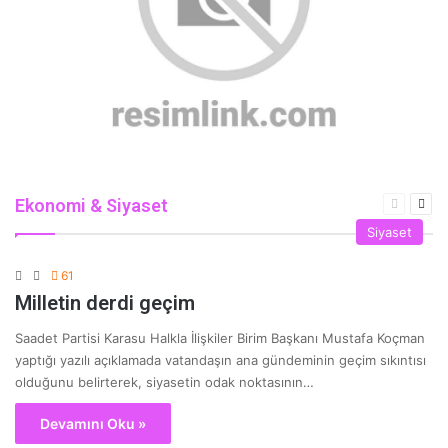
Ekonomi & Siyaset
Önceki
Son
sayfa
say
Siyaset
61
Milletin derdi geçim
Saadet Partisi Karasu Halkla İlişkiler Birim Başkanı Mustafa Koçman
yaptığı yazılı açıklamada vatandaşın ana gündeminin geçim sıkıntısı
olduğunu belirterek, siyasetin odak noktasının…
Devamını Oku »