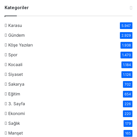
Kategoriler
Karasu
5.947
Gündem
2.929
Köşe Yazıları
1.938
Spor
1.470
Kocaali
1.184
Siyaset
1.126
Sakarya
702
Eğitim
654
3. Sayfa
226
Ekonomi
220
Sağlık
179
Manşet
165