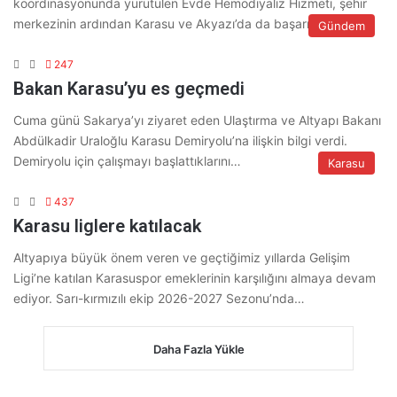
koordinasyonunda yürütülen Evde Hemodiyaliz Hizmeti, şehir
merkezinin ardından Karasu ve Akyazı’da da başarıyla…
Gündem
247
Bakan Karasu’yu es geçmedi
Cuma günü Sakarya’yı ziyaret eden Ulaştırma ve Altyapı Bakanı
Abdülkadir Uraloğlu Karasu Demiryolu’na ilişkin bilgi verdi.
Demiryolu için çalışmayı başlattıklarını…
Karasu
437
Karasu liglere katılacak
Altyapıya büyük önem veren ve geçtiğimiz yıllarda Gelişim
Ligi’ne katılan Karasuspor emeklerinin karşılığını almaya devam
ediyor. Sarı-kırmızılı ekip 2026-2027 Sezonu’nda…
Daha Fazla Yükle