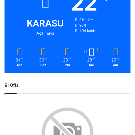
22
KARASU
31º - 21º
90%
1.94 km/h
Açık hava
31
30
28
28
29
℃
℃
℃
℃
℃
Cts
Paz
Pts
Sal
Çar
Bi Ofis