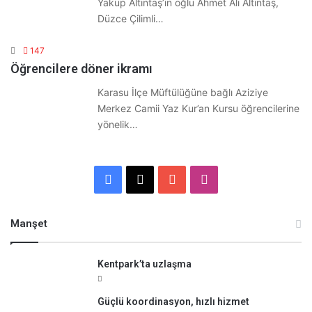
Yakup Altıntaş’ın oğlu Ahmet Ali Altıntaş,
Düzce Çilimli…
147
Öğrencilere döner ikramı
Karasu İlçe Müftülüğüne bağlı Aziziye
Merkez Camii Yaz Kur’an Kursu öğrencilerine
yönelik…
Facebook
X
YouTube
Instagram
Manşet
Kentpark’ta uzlaşma
Güçlü koordinasyon, hızlı hizmet