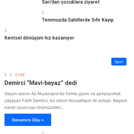
Sarı’dan çocuklara ziyaret
Temmuzda Sahillerde Sıfır Kayıp
Kentsel dönüşüm hız kazanıyor
Spor
142
Demirci “Mavi-beyaz” dedi
Geçen sezon As Akyazıspor’da forma giyen ve şampiyonluk
yaşayan Fatih Demirci, bu sezon Kocaalispor ile anlaştı. Başarılı
kanat oyuncusu önümüzdeki…
Devamını Oku »