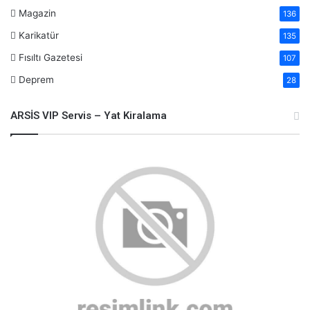
Magazin
136
Karikatür
135
Fısıltı Gazetesi
107
Deprem
28
ARSİS VIP Servis – Yat Kiralama