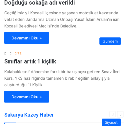
Doğduğu sokağa adı verildi
Geçtiğimiz yıl Kocaali ilçesinde yaşanan motosiklet kazasında
vefat eden Jandarma Uzman Onbaşı Yusuf İslam Arslan’ın ismi
Kocaali Belediyesi Meclisi’nde Belediye…
Devamını Oku »
Gündem
75
Sınıflar artık 1 kişilik
Kalabalık sınıf dönemine farklı bir bakış açısı getiren Sınav İleri
Kurs, YKS hazırlığında tamamen birebir eğitim anlayışıyla
oluşturduğu “1 Kişilik…
Devamını Oku »
Sakarya Kuzey Haber
Önceki
Son
sayfa
say
Siyaset