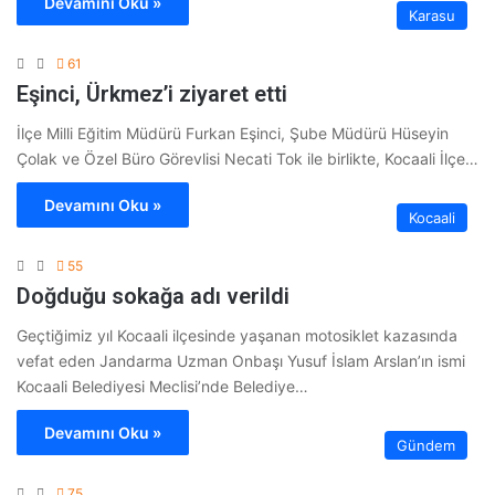
Devamını Oku »
Karasu
61
Eşinci, Ürkmez’i ziyaret etti
İlçe Milli Eğitim Müdürü Furkan Eşinci, Şube Müdürü Hüseyin
Çolak ve Özel Büro Görevlisi Necati Tok ile birlikte, Kocaali İlçe…
Devamını Oku »
Kocaali
55
Doğduğu sokağa adı verildi
Geçtiğimiz yıl Kocaali ilçesinde yaşanan motosiklet kazasında
vefat eden Jandarma Uzman Onbaşı Yusuf İslam Arslan’ın ismi
Kocaali Belediyesi Meclisi’nde Belediye…
Devamını Oku »
Gündem
75