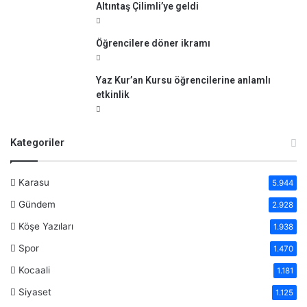
Altıntaş Çilimli’ye geldi
Öğrencilere döner ikramı
Yaz Kur’an Kursu öğrencilerine anlamlı
etkinlik
Kategoriler
Karasu
5.944
Gündem
2.928
Köşe Yazıları
1.938
Spor
1.470
Kocaali
1.181
Siyaset
1.125