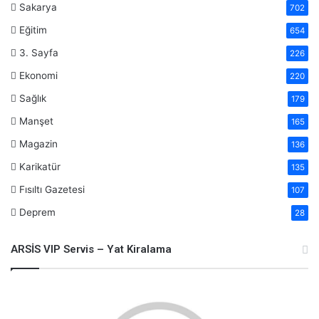
Sakarya
702
Eğitim
654
3. Sayfa
226
Ekonomi
220
Sağlık
179
Manşet
165
Magazin
136
Karikatür
135
Fısıltı Gazetesi
107
Deprem
28
ARSİS VIP Servis – Yat Kiralama