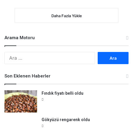
Daha Fazla Yükle
Arama Motoru
A
r
a
m
Son Eklenen Haberler
a
:
Fındık fiyatı belli oldu
Gökyüzü rengarenk oldu