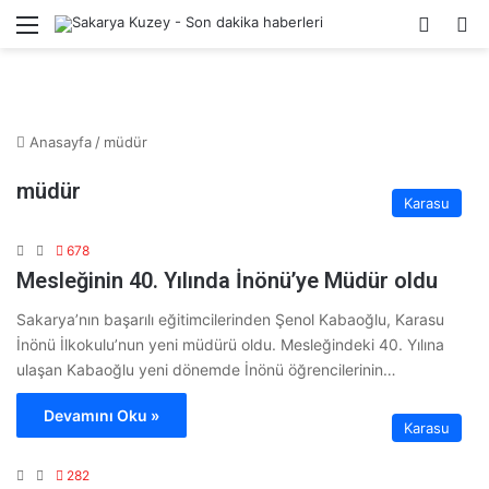
Menü
Kayıt 
A
Anasayfa
/
müdür
müdür
Karasu
678
Mesleğinin 40. Yılında İnönü’ye Müdür oldu
Sakarya’nın başarılı eğitimcilerinden Şenol Kabaoğlu, Karasu
İnönü İlkokulu’nun yeni müdürü oldu. Mesleğindeki 40. Yılına
ulaşan Kabaoğlu yeni dönemde İnönü öğrencilerinin…
Devamını Oku »
Karasu
282