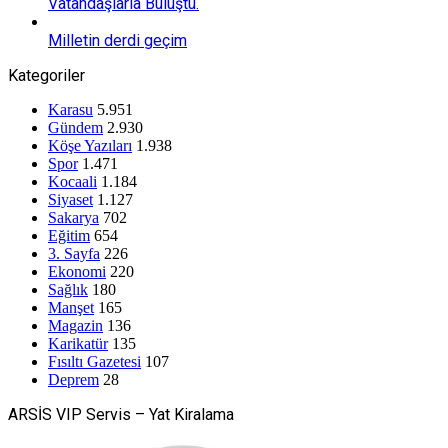
Vatandaşlarla Buluştu.
Milletin derdi geçim
Kategoriler
Karasu
5.951
Gündem
2.930
Köşe Yazıları
1.938
Spor
1.471
Kocaali
1.184
Siyaset
1.127
Sakarya
702
Eğitim
654
3. Sayfa
226
Ekonomi
220
Sağlık
180
Manşet
165
Magazin
136
Karikatür
135
Fısıltı Gazetesi
107
Deprem
28
ARSİS VIP Servis – Yat Kiralama