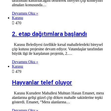
tarafından kaldırılacağını belirterek bireysel çöp konteynırı
almaları konusunda…
Devamını Oku »
Karasu
470
2. etap dağıtımlara başlandı
Karasu Belediyesi özellikle kırsal mahallelerdeki bireysel
çöp kutusu projesine devam ediyor. Vatandaşlar tarafından
büyük ilgi ile karşılanan projenin, 2.…
Devamını Oku »
Karasu
479
Hayvanlar telef oluyor
Karasu Kurudere Mahallesi Muhtarı Hasan Emanet, mera
alanlarına gelişi güzel çöp döken mahalle sakinlerine tepki
gösterdi. Emanet, “Mera alanlarına…
Devamını Oku »