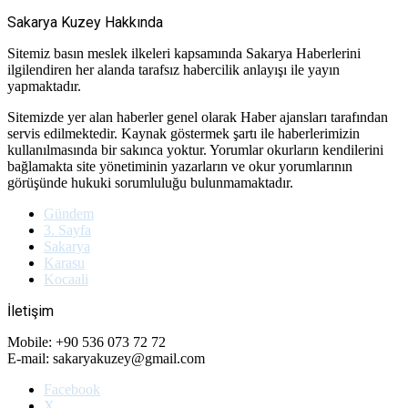
Sakarya Kuzey Hakkında
Sitemiz basın meslek ilkeleri kapsamında Sakarya Haberlerini
ilgilendiren her alanda tarafsız habercilik anlayışı ile yayın
yapmaktadır.
Sitemizde yer alan haberler genel olarak Haber ajansları tarafından
servis edilmektedir. Kaynak göstermek şartı ile haberlerimizin
kullanılmasında bir sakınca yoktur. Yorumlar okurların kendilerini
bağlamakta site yönetiminin yazarların ve okur yorumlarının
görüşünde hukuki sorumluluğu bulunmamaktadır.
Gündem
3. Sayfa
Sakarya
Karasu
Kocaali
İletişim
Mobile: +90 536 073 72 72
E-mail: sakaryakuzey@gmail.com
Facebook
X