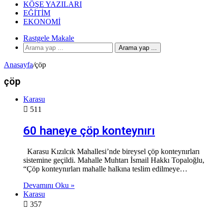
KÖŞE YAZILARI
EĞITIM
EKONOMI
Rastgele Makale
Arama yap ...
Anasayfa
/
çöp
çöp
Karasu
511
60 haneye çöp konteynırı
Karasu Kızılcık Mahallesi’nde bireysel çöp konteynırları
sistemine geçildi. Mahalle Muhtarı İsmail Hakkı Topaloğlu,
“Çöp konteynırları mahalle halkına teslim edilmeye…
Devamını Oku »
Karasu
357