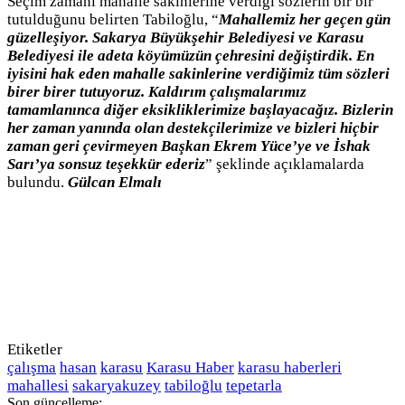
Seçim zamanı mahalle sakinlerine verdiği sözlerin bir bir
tutulduğunu belirten Tabiloğlu, “
Mahallemiz her geçen gün
güzelleşiyor. Sakarya Büyükşehir Belediyesi ve Karasu
Belediyesi ile adeta köyümüzün çehresini değiştirdik. En
iyisini hak eden mahalle sakinlerine verdiğimiz tüm sözleri
birer birer tutuyoruz. Kaldırım çalışmalarımız
tamamlanınca diğer eksikliklerimize başlayacağız. Bizlerin
her zaman yanında olan destekçilerimize ve bizleri hiçbir
zaman geri çevirmeyen Başkan Ekrem Yüce’ye ve İshak
Sarı’ya sonsuz teşekkür ederiz
” şeklinde açıklamalarda
bulundu.
Gülcan Elmalı
Etiketler
çalışma
hasan
karasu
Karasu Haber
karasu haberleri
mahallesi
sakaryakuzey
tabiloğlu
tepetarla
Son güncelleme: