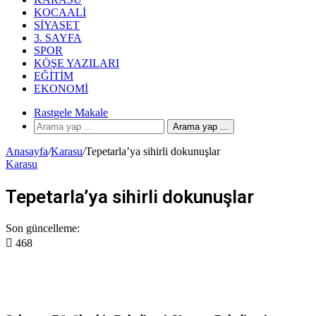
KOCAALI
SIYASET
3. SAYFA
SPOR
KÖŞE YAZILARI
EĞITIM
EKONOMI
Rastgele Makale
Arama yap ...
Anasayfa
/
Karasu
/
Tepetarla’ya sihirli dokunuşlar
Karasu
Tepetarla’ya sihirli dokunuşlar
Son güncelleme:
468