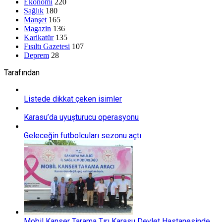
Ekonomi
220
Sağlık
180
Manşet
165
Magazin
136
Karikatür
135
Fısıltı Gazetesi
107
Deprem
28
Tarafından
Listede dikkat çeken isimler
Karasu’da uyuşturucu operasyonu
Geleceğin futbolcuları sezonu açtı
Mobil Kanser Tarama Tırı Karasu Devlet Hastanesinde