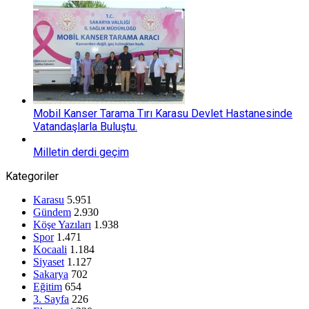
Mobil Kanser Tarama Tırı Karasu Devlet Hastanesinde
Vatandaşlarla Buluştu.
Milletin derdi geçim
Kategoriler
Karasu
5.951
Gündem
2.930
Köşe Yazıları
1.938
Spor
1.471
Kocaali
1.184
Siyaset
1.127
Sakarya
702
Eğitim
654
3. Sayfa
226