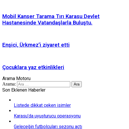
Mobil Kanser Tarama Tırı Karasu Devlet
Hastanesinde Vatandaşlarla Buluştu.
Enşici, Ürkmez’i ziyaret etti
Çocuklara yaz etkinlikleri
Arama Motoru
Arama:
Son Eklenen Haberler
Listede dikkat çeken isimler
Karasu’da uyuşturucu operasyonu
Geleceğin futbolcuları sezonu açtı