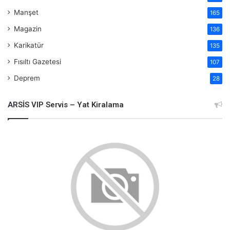
Manşet
165
Magazin
136
Karikatür
135
Fısıltı Gazetesi
107
Deprem
28
ARSİS VIP Servis – Yat Kiralama