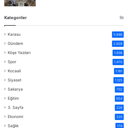
Kategoriler
Karasu
5.946
Gündem
2.928
Köşe Yazıları
1.938
Spor
1.470
Kocaali
1.181
Siyaset
1.125
Sakarya
702
Eğitim
654
3. Sayfa
226
Ekonomi
220
Sağlık
179