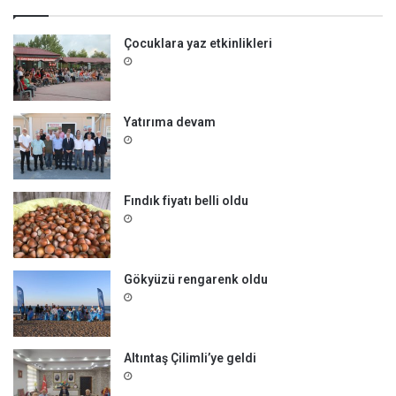
a
:
Çocuklara yaz etkinlikleri
Yatırıma devam
Fındık fiyatı belli oldu
Gökyüzü rengarenk oldu
Altıntaş Çilimli’ye geldi