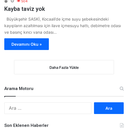
504
Kayba taviz yok
Büyükşehir SASKİ, Kocaali’de içme suyu şebekesindeki
kayıpların azaltılması için ilave içmesuyu hattı, debimetre odası
ve basınç kırıcı vana odası…
Devamını Oku »
Daha Fazla Yükle
Arama Motoru
A
r
a
m
Son Eklenen Haberler