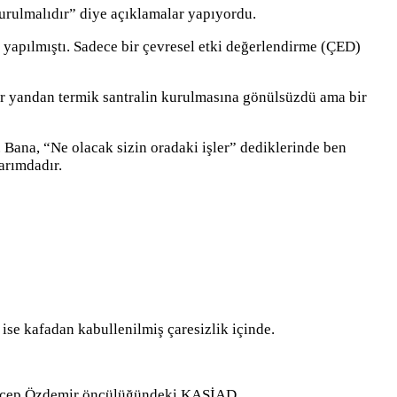
urulmalıdır” diye açıklamalar yapıyordu.
e yapılmıştı. Sadece bir çevresel etki değerlendirme (ÇED)
ir yandan termik santralin kurulmasına gönülsüzdü ama bir
ana, “Ne olacak sizin oradaki işler” dediklerinde ben
arımdadır.
ise kafadan kabullenilmiş çaresizlik içinde.
nda Recep Özdemir öncülüğündeki KASİAD…