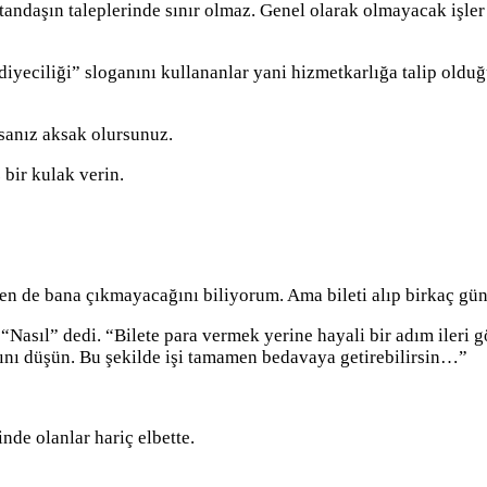
Vatandaşın taleplerinde sınır olmaz. Genel olarak olmayacak işl
diyeciliği” sloganını kullananlar yani hizmetkarlığa talip old
rsanız aksak olursunuz.
 bir kulak verin.
en de bana çıkmayacağını biliyorum. Ama bileti alıp birkaç gü
 “Nasıl” dedi. “Bilete para vermek yerine hayali bir adım ileri 
ğını düşün. Bu şekilde işi tamamen bedavaya getirebilirsin…”
de olanlar hariç elbette.