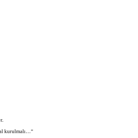
r.
ral kurulmalı…”