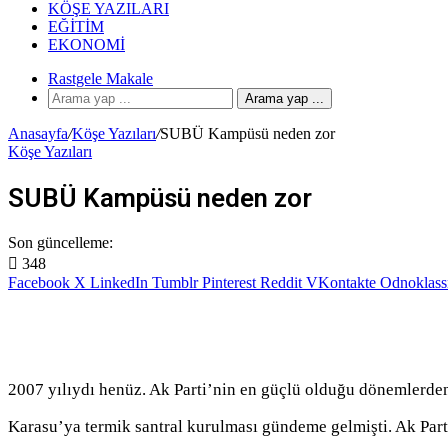
KÖŞE YAZILARI
EĞITIM
EKONOMI
Rastgele Makale
Arama yap ...
Anasayfa
/
Köşe Yazıları
/
SUBÜ Kampüsü neden zor
Köşe Yazıları
SUBÜ Kampüsü neden zor
Son güncelleme:
348
Facebook
X
LinkedIn
Tumblr
Pinterest
Reddit
VKontakte
Odnoklass
2007 yılıydı henüz. Ak Parti’nin en güçlü olduğu dönemlerde
Karasu’ya termik santral kurulması gündeme gelmişti. Ak Part