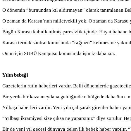
O dönemin “burnundan kıl aldırmayan” olarak tanımlanan Beled
O zaman da Karasu’nun milletvekili yok. O zaman da Karasu y
Bugün Karasu kabullenilmiş çaresizlik içinde. Hayat bahane b
Karasu termik santral konusunda “rağmen” kelimesine yakındı
Onun için SUBÜ Kampüsü konusunda işimiz daha zor.
Yılın bebeği
Gazetelerin rutin haberleri vardır. Belli dönemlerde gazetecil
Bir yerde bir kaza meydana geldiğinde o bölgede daha önce m
Yılbaşı haberleri vardır. Yeni yıla çalışarak girenler haber yapı
“Yılbaşı ikramiyesi size çıksa ne yaparsınız” diye sorulur. Hep
Bir de yeni yıl gecesi dünyaya gelen ilk bebek haber yapılır. “Y