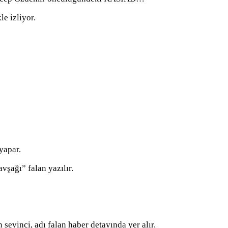
e izliyor.
yapar.
şağı” falan yazılır.
 sevinci, adı falan haber detayında yer alır.