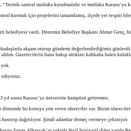
 “Termik santral mutlaka kurulmalıdır ve mutlaka Karasu’ya k
tral kurmak için projelerini tamamlamış, ilçede yer tespiti bil
arti belediyesi vardı. Dönemin Belediye Başkanı Ahmet Genç, b
daşlarla akşam oturup gündemi değerlendirdiğimiz günlerdi. B
ldım. Gazetecilerin bana bakıp attıkları kahkaha halen kulakl
 yok.
 ediyoruz.
13 yıl sonra Karasu’ya üniversite kampüsü getiremez.
o dönemde bu konuya yön veren idareciler var. Bizim idareciler 
 bastırıp dağıtılıyor. Şimdi adamlar demeç vermeye çekiniyor.
a başını Enver Albayrak’ın çektiği Sivil İnisiyatif diğer ya