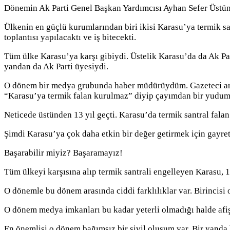
Dönemin Ak Parti Genel Başkan Yardımcısı Ayhan Sefer Üstün,
Ülkenin en güçlü kurumlarından biri ikisi Karasu’ya termik san
toplantısı yapılacaktı ve iş bitecekti.
Tüm ülke Karasu’ya karşı gibiydi. Üstelik Karasu’da da Ak P
yandan da Ak Parti üyesiydi.
O dönem bir medya grubunda haber müdürüydüm. Gazeteci arka
“Karasu’ya termik falan kurulmaz” diyip çayımdan bir yudum a
Neticede üstünden 13 yıl geçti. Karasu’da termik santral falan
Şimdi Karasu’ya çok daha etkin bir değer getirmek için gayret
Başarabilir miyiz? Başaramayız!
Tüm ülkeyi karşısına alıp termik santrali engelleyen Karasu, 
O dönemle bu dönem arasında ciddi farklılıklar var. Birincisi 
O dönem medya imkanları bu kadar yeterli olmadığı halde afiş
En önemlisi o dönem bağımsız bir sivil oluşum var. Bir yand