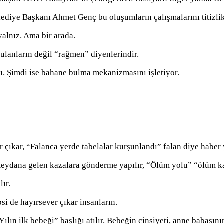
iye Başkanı Ahmet Genç bu oluşumların çalışmalarını titizlikl
alnız. Ama bir arada.
ulanların değil “rağmen” diyenlerindir.
. Şimdi ise bahane bulma mekanizmasını işletiyor.
er çıkar, “Falanca yerde tabelalar kurşunlandı” falan diye haber 
eydana gelen kazalara gönderme yapılır, “Ölüm yolu” “ölüm kav
lır.
si de hayırsever çıkar insanların.
ılın ilk bebeği” başlığı atılır. Bebeğin cinsiyeti, anne babasının