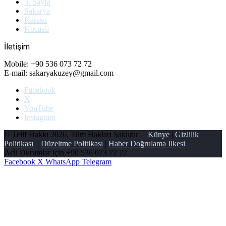
3. Sayfa
Sakarya
Karasu
Kocaali
İletişim
Mobile: +90 536 073 72 72
E-mail: sakaryakuzey@gmail.com
Facebook
X
YouTube
Instagram
© Telif Hakkı 2026, Tüm Hakları Saklıdır |
Künye
|
Gizlilik
Politikası
|
Düzeltme Politikası
|
Haber Doğrulama Ilkesi
Acil Durumlar için
+90 536 073 72 72
Facebook
X
WhatsApp
Telegram