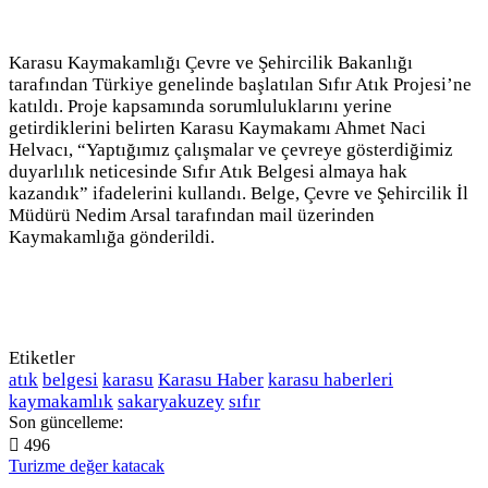
Karasu Kaymakamlığı Çevre ve Şehircilik Bakanlığı
tarafından Türkiye genelinde başlatılan Sıfır Atık Projesi’ne
katıldı. Proje kapsamında sorumluluklarını yerine
getirdiklerini belirten Karasu Kaymakamı Ahmet Naci
Helvacı, “Yaptığımız çalışmalar ve çevreye gösterdiğimiz
duyarlılık neticesinde Sıfır Atık Belgesi almaya hak
kazandık” ifadelerini kullandı. Belge, Çevre ve Şehircilik İl
Müdürü Nedim Arsal tarafından mail üzerinden
Kaymakamlığa gönderildi.
Etiketler
atık
belgesi
karasu
Karasu Haber
karasu haberleri
kaymakamlık
sakaryakuzey
sıfır
Son güncelleme:
496
Turizme değer katacak