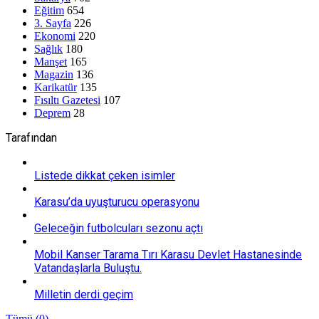
Eğitim
654
3. Sayfa
226
Ekonomi
220
Sağlık
180
Manşet
165
Magazin
136
Karikatür
135
Fısıltı Gazetesi
107
Deprem
28
Tarafından
Listede dikkat çeken isimler
Karasu’da uyuşturucu operasyonu
Geleceğin futbolcuları sezonu açtı
Mobil Kanser Tarama Tırı Karasu Devlet Hastanesinde
Vatandaşlarla Buluştu.
Milletin derdi geçim
Tümü (0)