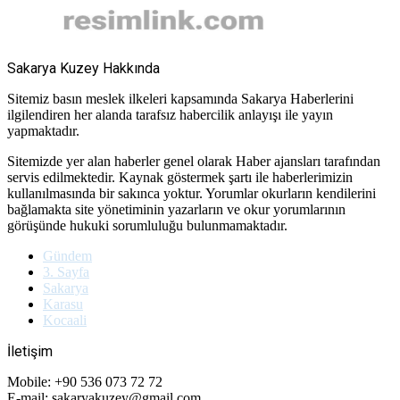
Sakarya Kuzey Hakkında
Sitemiz basın meslek ilkeleri kapsamında Sakarya Haberlerini
ilgilendiren her alanda tarafsız habercilik anlayışı ile yayın
yapmaktadır.
Sitemizde yer alan haberler genel olarak Haber ajansları tarafından
servis edilmektedir. Kaynak göstermek şartı ile haberlerimizin
kullanılmasında bir sakınca yoktur. Yorumlar okurların kendilerini
bağlamakta site yönetiminin yazarların ve okur yorumlarının
görüşünde hukuki sorumluluğu bulunmamaktadır.
Gündem
3. Sayfa
Sakarya
Karasu
Kocaali
İletişim
Mobile: +90 536 073 72 72
E-mail: sakaryakuzey@gmail.com