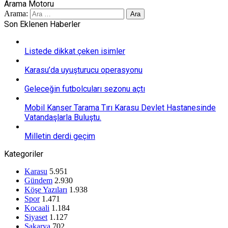
Arama Motoru
Arama:
Son Eklenen Haberler
Listede dikkat çeken isimler
Karasu’da uyuşturucu operasyonu
Geleceğin futbolcuları sezonu açtı
Mobil Kanser Tarama Tırı Karasu Devlet Hastanesinde
Vatandaşlarla Buluştu.
Milletin derdi geçim
Kategoriler
Karasu
5.951
Gündem
2.930
Köşe Yazıları
1.938
Spor
1.471
Kocaali
1.184
Siyaset
1.127
Sakarya
702