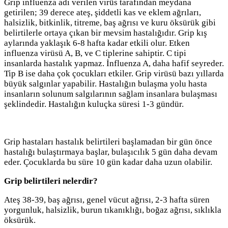
Grip influenza adı verilen virüs tarafından meydana
getirilen; 39 derece ateş, şiddetli kas ve eklem ağrıları,
halsizlik, bitkinlik, titreme, baş ağrısı ve kuru öksürük gibi
belirtilerle ortaya çıkan bir mevsim hastalığıdır. Grip kış
aylarında yaklaşık 6-8 hafta kadar etkili olur. Etken
influenza virüsü A, B, ve C tiplerine sahiptir. C tipi
insanlarda hastalık yapmaz. İnfluenza A, daha hafif seyreder.
Tip B ise daha çok çocukları etkiler. Grip virüsü bazı yıllarda
büyük salgınlar yapabilir. Hastalığın bulaşma yolu hasta
insanların solunum salgılarının sağlam insanlara bulaşması
şeklindedir. Hastalığın kuluçka süresi 1-3 gündür.
Grip hastaları hastalık belirtileri başlamadan bir gün önce
hastalığı bulaştırmaya başlar, bulaşıcılık 5 gün daha devam
eder. Çocuklarda bu süre 10 gün kadar daha uzun olabilir.
Grip belirtileri nelerdir?
Ateş 38-39, baş ağrısı, genel vücut ağrısı, 2-3 hafta süren
yorgunluk, halsizlik, burun tıkanıklığı, boğaz ağrısı, sıklıkla
öksürük.