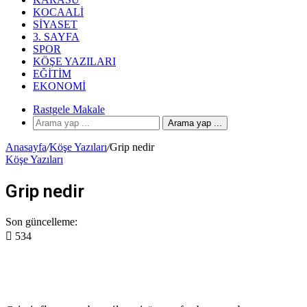
KOCAALI
SIYASET
3. SAYFA
SPOR
KÖŞE YAZILARI
EĞITIM
EKONOMI
Rastgele Makale
Arama yap ...
Anasayfa
/
Köşe Yazıları
/
Grip nedir
Köşe Yazıları
Grip nedir
Son güncelleme:
534