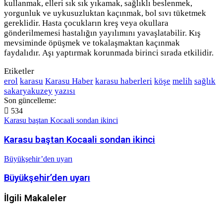
kullanmak, elleri sık sık yıkamak, sağlıklı beslenmek,
yorgunluk ve uykusuzluktan kaçınmak, bol sıvı tüketmek
gereklidir. Hasta çocukların kreş veya okullara
gönderilmemesi hastalığın yayılımını yavaşlatabilir. Kış
mevsiminde öpüşmek ve tokalaşmaktan kaçınmak
faydalıdır. Aşı yaptırmak korunmada birinci sırada etkilidir.
Etiketler
erol
karasu
Karasu Haber
karasu haberleri
köşe
melih
sağlık
sakaryakuzey
yazısı
Son güncelleme:
534
Karasu baştan Kocaali sondan ikinci
Karasu baştan Kocaali sondan ikinci
Büyükşehir’den uyarı
Büyükşehir’den uyarı
İlgili Makaleler