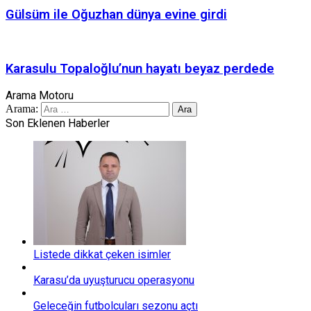
Gülsüm ile Oğuzhan dünya evine girdi
Karasulu Topaloğlu’nun hayatı beyaz perdede
Arama Motoru
Arama:
Son Eklenen Haberler
Listede dikkat çeken isimler
Karasu’da uyuşturucu operasyonu
Geleceğin futbolcuları sezonu açtı