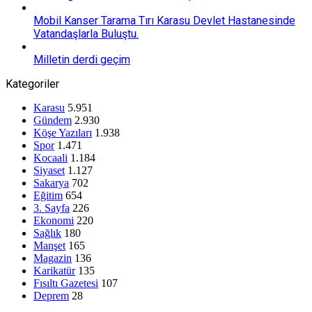
Mobil Kanser Tarama Tırı Karasu Devlet Hastanesinde
Vatandaşlarla Buluştu.
Milletin derdi geçim
Kategoriler
Karasu
5.951
Gündem
2.930
Köşe Yazıları
1.938
Spor
1.471
Kocaali
1.184
Siyaset
1.127
Sakarya
702
Eğitim
654
3. Sayfa
226
Ekonomi
220
Sağlık
180
Manşet
165
Magazin
136
Karikatür
135
Fısıltı Gazetesi
107
Deprem
28