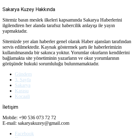
Sakarya Kuzey Hakkında
Sitemiz basın meslek ilkeleri kapsamında Sakarya Haberlerini
ilgilendiren her alanda tarafsız habercilik anlayışı ile yayın
yapmaktadır.
Sitemizde yer alan haberler genel olarak Haber ajansları tarafından
servis edilmektedir. Kaynak göstermek şartı ile haberlerimizin
kullanılmasında bir sakınca yoktur. Yorumlar okurların kendilerini
bağlamakta site yönetiminin yazarların ve okur yorumlarının
görüşünde hukuki sorumluluğu bulunmamaktadır.
Gündem
3. Sayfa
Sakarya
Karasu
Kocaali
İletişim
Mobile: +90 536 073 72 72
E-mail: sakaryakuzey@gmail.com
Facebook