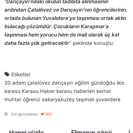
“
Darıçayırı’ndaki okulun tadilata alınmasının
ardından Çatalövez ve Darıçayırı’nın öğrencilerinin,
ortada bulunan Yuvalıdere’ye taşınması ortak aklın
bulacağı çözümdür. Çocukların Karapınar’a
taşınması hem yorucu hem de mali olarak üç kat
daha fazla yük getirecektir
” şeklinde konuştu.
Etiketler
20
adem
çatalövez
darıçayırı
eğitim
gündoğdu
ikiz
karasu
Karasu Haber
karasu haberleri
kemal
muhtar
öğrenci
sakaryakuzey
taşımalı
yuvalıdere
Son güncelleme:
502
H
E
İ