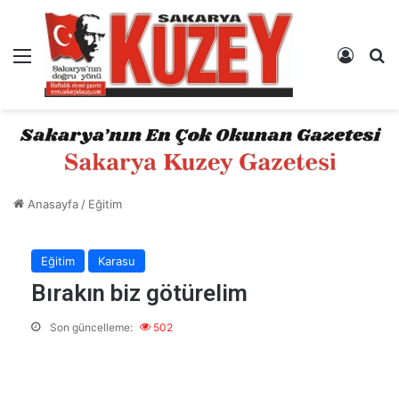
Menü
Kayıt 
A
Anasayfa
/
Eğitim
Eğitim
Karasu
Bırakın biz götürelim
Son güncelleme:
502