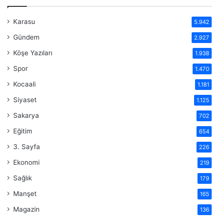
Karasu
5.942
Gündem
2.927
Köşe Yazıları
1.938
Spor
1.470
Kocaali
1.181
Siyaset
1.125
Sakarya
702
Eğitim
654
3. Sayfa
226
Ekonomi
219
Sağlık
179
Manşet
165
Magazin
136