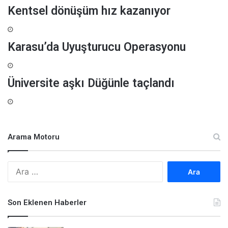
Kentsel dönüşüm hız kazanıyor
Karasu’da Uyuşturucu Operasyonu
Üniversite aşkı Düğünle taçlandı
Arama Motoru
A
r
a
m
Son Eklenen Haberler
a
: