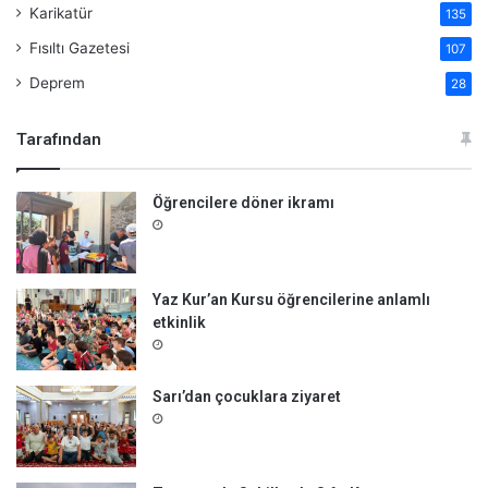
Karikatür
135
Fısıltı Gazetesi
107
Deprem
28
Tarafından
Öğrencilere döner ikramı
Yaz Kur’an Kursu öğrencilerine anlamlı
etkinlik
Sarı’dan çocuklara ziyaret