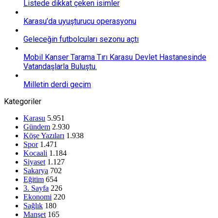
Listede dikkat çeken isimler
Karasu’da uyuşturucu operasyonu
Geleceğin futbolcuları sezonu açtı
Mobil Kanser Tarama Tırı Karasu Devlet Hastanesinde
Vatandaşlarla Buluştu.
Milletin derdi geçim
Kategoriler
Karasu
5.951
Gündem
2.930
Köşe Yazıları
1.938
Spor
1.471
Kocaali
1.184
Siyaset
1.127
Sakarya
702
Eğitim
654
3. Sayfa
226
Ekonomi
220
Sağlık
180
Manşet
165