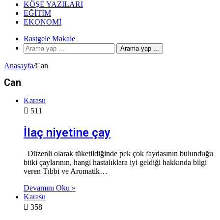
KÖŞE YAZILARI
EĞITIM
EKONOMI
Rastgele Makale
Arama yap ...
Anasayfa
/
Can
Can
Karasu
511
İlaç niyetine çay
Düzenli olarak tüketildiğinde pek çok faydasının bulunduğu
bitki çaylarının, hangi hastalıklara iyi geldiği hakkında bilgi
veren Tıbbi ve Aromatik…
Devamını Oku »
Karasu
358