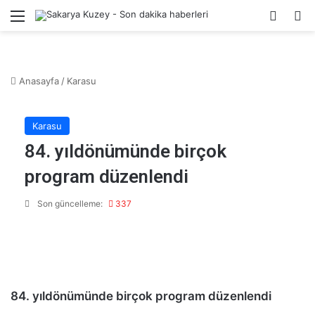
Menü
Kayıt 
A
Anasayfa
/
Karasu
Karasu
84. yıldönümünde birçok
program düzenlendi
Son güncelleme:
337
84. yıldönümünde birçok program düzenlendi