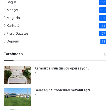
Sağlık
180
Manşet
165
Magazin
136
Karikatür
135
Fısıltı Gazetesi
107
Deprem
28
Tarafından
Karasu’da uyuşturucu operasyonu
Geleceğin futbolcuları sezonu açtı