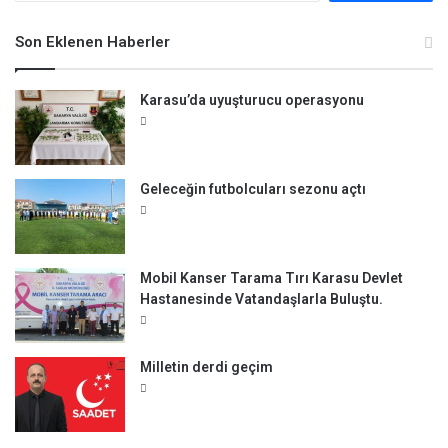
a
m
Son Eklenen Haberler
a
:
Karasu’da uyuşturucu operasyonu
Geleceğin futbolcuları sezonu açtı
Mobil Kanser Tarama Tırı Karasu Devlet
Hastanesinde Vatandaşlarla Buluştu.
Milletin derdi geçim