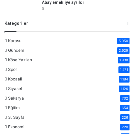
Abay emekliye ayrıldı
Kategoriler
Karasu
5.950
Gündem
2.929
Köşe Yazıları
1.938
Spor
1.471
Kocaali
1.184
Siyaset
1.126
Sakarya
702
Eğitim
654
3. Sayfa
226
Ekonomi
220