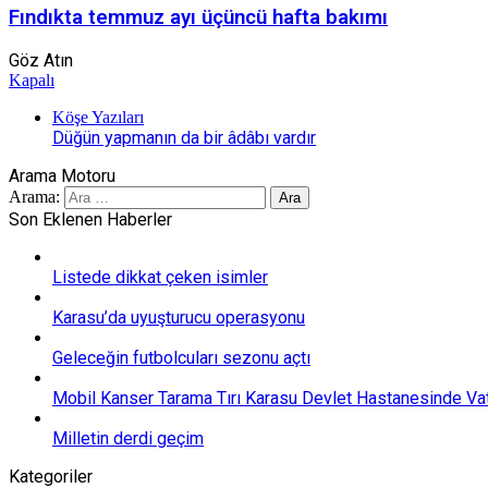
Fındıkta temmuz ayı üçüncü hafta bakımı
Göz Atın
Kapalı
Köşe Yazıları
Düğün yapmanın da bir âdâbı vardır
Arama Motoru
Arama:
Son Eklenen Haberler
Listede dikkat çeken isimler
Karasu’da uyuşturucu operasyonu
Geleceğin futbolcuları sezonu açtı
Mobil Kanser Tarama Tırı Karasu Devlet Hastanesinde Vat
Milletin derdi geçim
Kategoriler