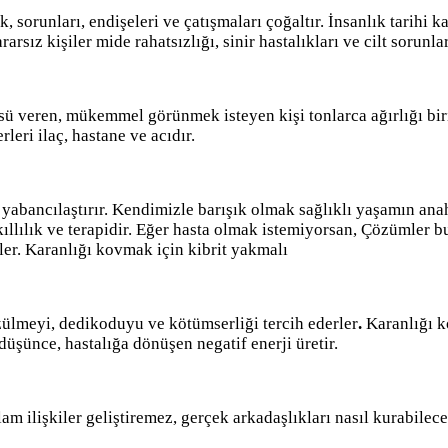
ık, sorunları, endişeleri ve çatışmaları çoğaltır. İnsanlık tarihi
sız kişiler mide rahatsızlığı, sinir hastalıkları ve cilt sorunla
 veren, mükemmel görünmek isteyen kişi tonlarca ağırlığı birik
eri ilaç, hastane ve acıdır.
abancılaştırır. Kendimizle barışık olmak sağlıklı yaşamın anaht
k, akıllılık ve terapidir. Eğer hasta olmak istemiyorsan, Çözüml
er. Karanlığı kovmak için kibrit yakmalı
ülmeyi, dedikoduyu ve kötümserliği tercih ederler
.
Karanlığı k
şünce, hastalığa dönüşen negatif enerji üretir.
am ilişkiler geliştiremez, gerçek arkadaşlıkları nasıl kurabilec