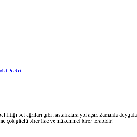
niki
Pocket
l fıtığı bel ağrıları gibi hastalıklara yol açar. Zamanla duygul
ime çok güçlü birer ilaç ve mükemmel birer terapidir!