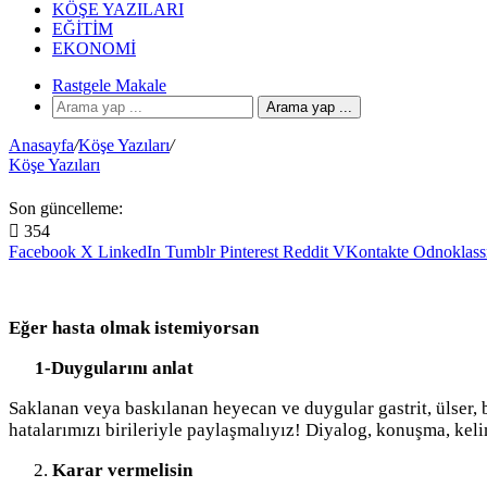
KÖŞE YAZILARI
EĞITIM
EKONOMI
Rastgele Makale
Arama yap ...
Anasayfa
/
Köşe Yazıları
/
Köşe Yazıları
Son güncelleme:
354
Facebook
X
LinkedIn
Tumblr
Pinterest
Reddit
VKontakte
Odnoklass
Eğer hasta olmak istemiyorsan
1-Duygularını anlat
Saklanan veya baskılanan heyecan ve duygular gastrit, ülser, be
hatalarımızı birileriyle paylaşmalıyız! Diyalog, konuşma, kel
Karar vermelisin