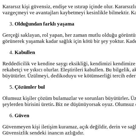
Kararsız kişi güvensiz, endişe ve ıstırap içinde olur. Kararsızl
vazgeçmeyi ve avantajları kaybetmeyi kesinlikle bilmektir. Karar
Olduğundan farklı yaşama
Gerçeği saklayan, rol yapan, her zaman mutlu olduğu görüntüsü
görünerek yaşamak kadar sağlık için kötü bir şey yoktur. Kaderl
Kabullen
Reddedicilik ve kendine saygı eksikliği, kendimizi kendimize y
rekabetçi ve yıkıcı olurlar. Eleştirileri kabullen. Bu bilgeli
büyütürler. Üzülmeyi, dedikoduyu ve kötümserliği tercih ederl
Çözümler bul
Olumsuz kişiler çözüm bulamazlar ve sorunları büyütürler
.
Üz
şeylerden birisini üretir
.
Biz ne düşünüyorsak oyuz. Olumsuz dü
Güven
Güvenmeyen kişi iletişim kuramaz, açık değildir, derin ve sağl
Güvensizlik sendeki inancın azlığıdır.