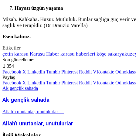
Hayatı üzgün yaşama
Mizah. Kahkaha. Huzur. Mutluluk. Bunlar sağlığa güç verir ve d
sağlık ve terapidir. (Dr Drauzio Varella)
Esen kalınız.
Etiketler
çetin
karasu
Karasu Haber
karasu haberleri
köşe
sakaryakuze
Son güncelleme:
354
Facebook
X
LinkedIn
Tumblr
Pinterest
Reddit
VKontakte
Odnoklass
Paylaş
Facebook
X
LinkedIn
Tumblr
Pinterest
Reddit
VKontakte
Odnoklass
Ak gençlik sahada
Ak gençlik sahada
Allah’ı unutanlar, unutulurlar
Allah’ı unutanlar, unutulurlar
İlgili Makaleler