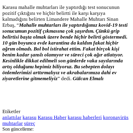
Karasu mahalle muhtarları ile yaptırdığı test sonucunun
pozitif çıktığını ve hiçbir belirtti ile karşı karşıya
kalmadığını belirten Limandere Mahalle Muhtarı Sinan
Erbaş, “
Mahalle muhtarları ile yaptırdığımız kovid-19 testi
sonucumun pozitif çıkmasına çok şaşırdım. Çünkü grip
belirtisi başta olmak üzere bende hiçbir belirti göstermedi.
10 gün boyunca evde karantina da kaldım fakat hiçbir
ağrım olmadı. Bol bol istirahat ettim. Fakat birçok kişi
benim kadar şanslı olamıyor ve süreci çok ağır atlatıyor.
Kesinlikle dikkat edilmeli son günlerde vaka sayılarında
artış olduğunu hepimiz biliyoruz. Bu sebepten dolayı
önlemlerimizi arttırmalıyız ve akrabalarımıza dahi ev
ziyaretlerine gitmemeliyiz
” dedi.
Gülcan Elmalı
Etiketler
anlattılar
karasu
Karasu Haber
karasu haberleri
koronavirüs
muhtarlar
süreç
Son güncelleme: