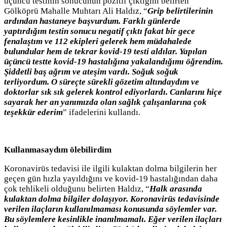
üçüncü testinin sonucunun pozitif çıktığını belirten
Gölköprü Mahalle Muhtarı Ali Haldız, “
Grip belirtilerinin
ardından hastaneye başvurdum. Farklı günlerde
yaptırdığım testin sonucu negatif çıktı fakat bir gece
fenalaştım ve 112 ekipleri gelerek hem müdahalede
bulundular hem de tekrar kovid-19 testi aldılar. Yapılan
üçüncü testte kovid-19 hastalığına yakalandığımı öğrendim.
Şiddetli baş ağrım ve ateşim vardı. Soğuk soğuk
terliyordum. O süreçte sürekli gözetim altındaydım ve
doktorlar sık sık gelerek kontrol ediyorlardı. Canlarını hiçe
sayarak her an yanımızda olan sağlık çalışanlarına çok
teşekkür ederim
” ifadelerini kullandı.
Kullanmasaydım ölebilirdim
Koronavirüs tedavisi ile ilgili kulaktan dolma bilgilerin her
geçen gün hızla yayıldığını ve kovid-19 hastalığından daha
çok tehlikeli olduğunu belirten Haldız, “
Halk arasında
kulaktan dolma bilgiler dolaşıyor. Koronavirüs tedavisinde
verilen ilaçların kullanılmaması konusunda söylemler var.
Bu söylemlere kesinlikle inanılmamalı. Eğer verilen ilaçları