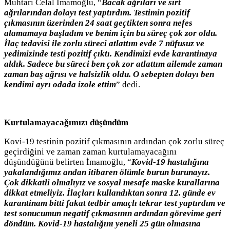
Muhtarı Celal İmamoğlu, “
Bacak ağrıları ve sırt
ağrılarından dolayı test yaptırdım. Testimin pozitif
çıkmasının üzerinden 24 saat geçtikten sonra nefes
alamamaya başladım ve benim için bu süreç çok zor oldu.
İlaç tedavisi ile zorlu süreci atlattım evde 7 nüfusuz ve
yedimizinde testi pozitif çıktı. Kendimizi evde karantinaya
aldık. Sadece bu süreci ben çok zor atlattım ailemde zaman
zaman baş ağrısı ve halsizlik oldu. O sebepten dolayı ben
kendimi ayrı odada izole ettim
” dedi.
Kurtulamayacağımızı düşündüm
Kovi-19 testinin pozitif çıkmasının ardından çok zorlu süreç
geçirdiğini ve zaman zaman kurtulamayacağını
düşündüğünü belirten İmamoğlu, “
Kovid-19 hastalığına
yakalandığımız andan itibaren ölümle burun burunayız.
Çok dikkatli olmalıyız ve sosyal mesafe maske kurallarına
dikkat etmeliyiz. İlaçları kullandıktan sonra 12. günde ev
karantinam bitti fakat tedbir amaçlı tekrar test yaptırdım ve
test sonucumun negatif çıkmasının ardından görevime geri
döndüm. Kovid-19 hastalığını yeneli 25 gün olmasına