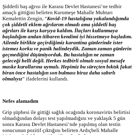
Şiddetli baş ağrısı ile Karasu Devlet Hastanesi’ne tedbir
amaçlı gittiğini belirten Kurumeşe Mahalle Muhtarı
Kemalettin Zengin, “
Kovid-19 hastalığına yakalandığımda
çok şiddetli eklem ağrılarım olmadı ama şiddetli baş
ağrıları ile karşı karşıya kaldım. İlaçları kullanmaya
başladığım andan itibaren kendimi iyi hissetmeye başladım.
Ailemle birlikte geçirdiğimiz karantina günlerinde ister
istemez korku ve panik halindeydik. Zaman zaman günlerin
geçmediğini düşünüyorduk. Bu hastalığın ne zaman
geleceği belli değil. Herkes tedbirli olmalı sosyal mesafe
maske kurallarına uymalı. Hepimiz bu süreçten bıktık fakat
biran önce hastalığın son bulması biraz daha sabırlı
olmalıyız
” ifadelerini kullandı.
Nefes alamadım
Grip şüphesi ile gittiği sağlık ocağında koronavirüs belirtisi
olmadığından dolayı test yapılmadığını ve yaklaşık 5 gün
sonra Karasu Devlet Hastanesi’nde yapılmış olan testin
sonucunun pozitif çıktığını belirten Ardıçbeli Mahalle