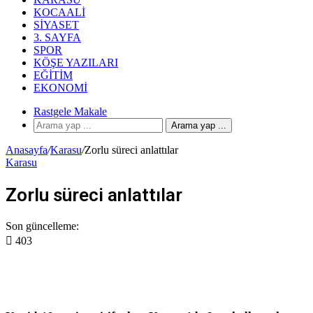
KOCAALI
SIYASET
3. SAYFA
SPOR
KÖŞE YAZILARI
EĞITIM
EKONOMI
Rastgele Makale
Arama yap ...
Anasayfa
/
Karasu
/
Zorlu süreci anlattılar
Karasu
Zorlu süreci anlattılar
Son güncelleme:
403