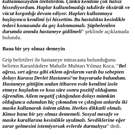
kullanmasaydım ölebilirdim. Çünkü kendimi çok halsiz
hissediyordum. Haplar kullanılmadığı takdirde öksürük ve
vücut kırgınlığı devam ediyor. Hapları kullanmaya
başlayınca kendimi iyi hissettim. Bu hastalıkta kesinlikle
tedavi konusunda da geç kalınmamalı. Şüphelenilen
durumda anında hastaneye gidilmeli
” şeklinde açıklamada
bulundu.
Bana bir şey olmaz demeyin
Grip belirtileri ile hastaneye müracaata bulunduğunu
belirten Karanlıkdere Mahalle Muhtarı Yılmaz Koca, “
Bel
ağrısı, sırt ağrısı gibi eklem ağrılarım vardı bu sebepten
dolayı Karasu Devlet Hastanesi’ne başvuruda bulundum.
Hastaneye gittiğim andan itibaren evde kendimi izole
etmeye başladım ve kısa süre sonra pozitif olduğumu
öğrendim. Ailem negatif çıktığından dolayı mümkün
olduğunca odamdan hiç çıkmadım ve çıktığım anlarda iki
maske kullanarak önlem aldım. Herkes dikkatli olmalı.
Kimse bana bir şey olmaz dememeli. Sosyal mesafe ve
maske kurallarına kesinlikle uyulmalı. Sevdiklerine eğer
zarar gelmesini istemiyorsak evlerde durmalıyız
” dedi.