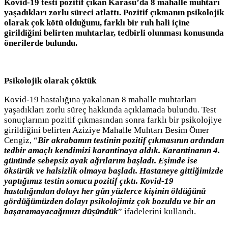
Kovid-19 testi pozitif çıkan Karasu’da 8 mahalle muhtarı
yaşadıkları zorlu süreci atlattı. Pozitif çıkmanın psikolojik
olarak çok kötü olduğunu, farklı bir ruh hali içine
girildiğini belirten muhtarlar, tedbirli olunması konusunda
önerilerde bulundu.
Psikolojik olarak çöktük
Kovid-19 hastalığına yakalanan 8 mahalle muhtarları
yaşadıkları zorlu süreç hakkında açıklamada bulundu. Test
sonuçlarının pozitif çıkmasından sonra farklı bir psikolojiye
girildiğini belirten Aziziye Mahalle Muhtarı Besim Ömer
Cengiz, “
Bir akrabamın testinin pozitif çıkmasının ardından
tedbir amaçlı kendimizi karantinaya aldık. Karantinanın 4.
gününde sebepsiz ayak ağrılarım başladı. Eşimde ise
öksürük ve halsizlik olmaya başladı. Hastaneye gittiğimizde
yaptığımız testin sonucu pozitif çıktı. Kovid-19
hastalığından dolayı her gün yüzlerce kişinin öldüğünü
gördüğümüzden dolayı psikolojimiz çok bozuldu ve bir an
başaramayacağımızı düşündük
” ifadelerini kullandı.