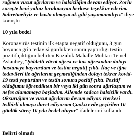
rağmen vücut ağrılarım ve halsizliğim devam ediyor. Zorlu
süreçte beni yalnız bırakmayan herkese teşekkür ederim.
Sabretmeliyiz ve hasta olmayacak gibi yaşamamalıyız
” diye
konuştu.
10 yıla bedel
Koronavirüs testinin ilk etapta negatif olduğunu, 3 gün
boyunca grip tedavisi gördükten sonra yaptırdığı testin
pozitif çıktığını belirten Kuzuluk Mahalle Muhtarı Temel
Aslanbey, “
Şiddetli vücut ağrısı ve kas ağrısından dolayı
hastaneye başvurdum ve testim negatif çıktı. İlaç ve iğne
tedavileri ile ağrılarım geçmediğinden dolayı tekrar kovid-
19 testi yaptırdım ve testin sonucu pozitif çıktı. Pozitif
olduğumu öğrendikten bir veya iki gün sonra ağırlaştım ve
nefes alamamaya başladım. Ailemde sadece halsizlik vardı.
Öksürüğüm ve vücut ağrılarım devam ediyor. Herkesi
tedbirli olmaya davet ediyorum Çünkü evde geçirilen 10
günlük süreç 10 yıla bedel oluyor
” ifadelerini kullandı.
Belirti olmadı