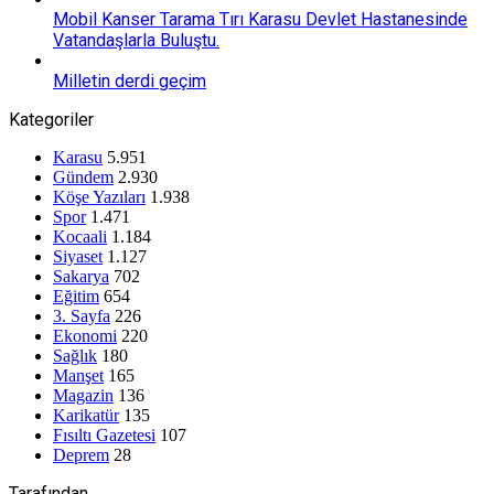
Mobil Kanser Tarama Tırı Karasu Devlet Hastanesinde
Vatandaşlarla Buluştu.
Milletin derdi geçim
Kategoriler
Karasu
5.951
Gündem
2.930
Köşe Yazıları
1.938
Spor
1.471
Kocaali
1.184
Siyaset
1.127
Sakarya
702
Eğitim
654
3. Sayfa
226
Ekonomi
220
Sağlık
180
Manşet
165
Magazin
136
Karikatür
135
Fısıltı Gazetesi
107
Deprem
28
Tarafından