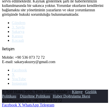
servis edilmektedir. Kaynak göstermek şartı ile haberlerimizin
kullanılmasında bir sakınca yoktur. Yorumlar okurların kendilerini
bağlamakta site yönetiminin yazarların ve okur yorumlarının
görüşünde hukuki sorumluluğu bulunmamaktadır.
Gündem
3. Sayfa
Sakarya
Karasu
Kocaali
İletişim
Mobile: +90 536 073 72 72
E-mail: sakaryakuzey@gmail.com
Facebook
X
YouTube
Instagram
© Telif Hakkı 2026, Tüm Hakları Saklıdır |
Künye
|
Gizlilik
Politikası
|
Düzeltme Politikası
|
Haber Doğrulama Ilkesi
Acil Durumlar için
+90 536 073 72 72
Facebook
X
WhatsApp
Telegram