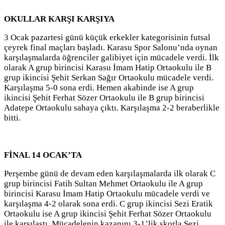
OKULLAR KARŞI KARŞIYA
3 Ocak pazartesi günü küçük erkekler kategorisinin futsal
çeyrek final maçları başladı. Karasu Spor Salonu’nda oynan
karşılaşmalarda öğrenciler galibiyet için mücadele verdi. İlk
olarak A grup birincisi Karasu İmam Hatip Ortaokulu ile B
grup ikincisi Şehit Serkan Sağır Ortaokulu mücadele verdi.
Karşılaşma 5-0 sona erdi. Hemen akabinde ise A grup
ikincisi Şehit Ferhat Sözer Ortaokulu ile B grup birincisi
Adatepe Ortaokulu sahaya çıktı. Karşılaşma 2-2 beraberlikle
bitti.
FİNAL 14 OCAK’TA
Perşembe günü de devam eden karşılaşmalarda ilk olarak C
grup birincisi Fatih Sultan Mehmet Ortaokulu ile A grup
birincisi Karasu İmam Hatip Ortaokulu mücadele verdi ve
karşılaşma 4-2 olarak sona erdi. C grup ikincisi Sezi Eratik
Ortaokulu ise A grup ikincisi Şehit Ferhat Sözer Ortaokulu
ile karşılaştı. Mücadelenin kazanını 3-1’lik skorla Sezi