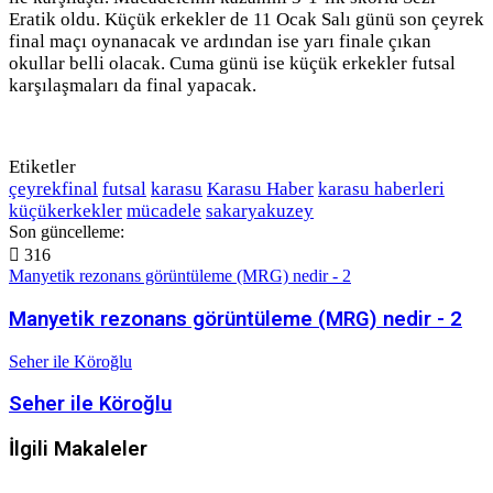
Eratik oldu. Küçük erkekler de 11 Ocak Salı günü son çeyrek
final maçı oynanacak ve ardından ise yarı finale çıkan
okullar belli olacak. Cuma günü ise küçük erkekler futsal
karşılaşmaları da final yapacak.
Etiketler
çeyrekfinal
futsal
karasu
Karasu Haber
karasu haberleri
küçükerkekler
mücadele
sakaryakuzey
Son güncelleme:
316
Manyetik rezonans görüntüleme (MRG) nedir - 2
Manyetik rezonans görüntüleme (MRG) nedir - 2
Seher ile Köroğlu
Seher ile Köroğlu
İlgili Makaleler