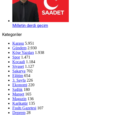
Milletin derdi geçim
Kategoriler
Karasu
5.951
Gündem
2.930
Köşe Yazıları
1.938
Spor
1.471
Kocaali
1.184
Siyaset
1.127
Sakarya
702
Eğitim
654
3. Sayfa
226
Ekonomi
220
Sağlık
180
Manşet
165
Magazin
136
Karikatür
135
Fısıltı Gazetesi
107
Deprem
28