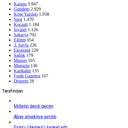
Karasu
5.947
Gündem
2.929
Köşe Yazıları
1.938
Spor
1.470
Kocaali
1.184
Siyaset
1.126
Sakarya
702
Eğitim
654
3. Sayfa
226
Ekonomi
220
Sağlık
179
Manşet
165
Magazin
136
Karikatür
135
Fısıltı Gazetesi
107
Deprem
28
Tarafından
Milletin derdi geçim
Abay emekliye ayrıldı
Eşinci, Ürkmez’i ziyaret etti