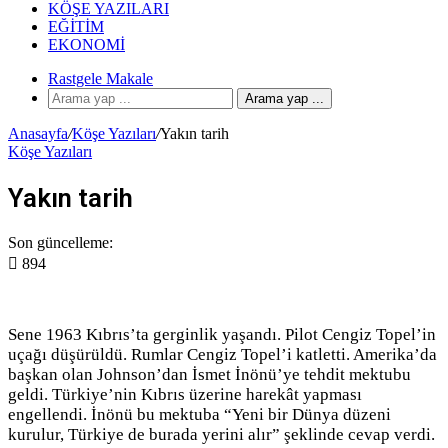
KÖŞE YAZILARI
EĞITIM
EKONOMI
Rastgele Makale
Arama yap ...
Anasayfa
/
Köşe Yazıları
/
Yakın tarih
Köşe Yazıları
Yakın tarih
Son güncelleme:
894
Sene 1963 Kıbrıs’ta gerginlik yaşandı. Pilot Cengiz Topel’in
uçağı düşürüldü. Rumlar Cengiz Topel’i katletti. Amerika’da
başkan olan Johnson’dan İsmet İnönü’ye tehdit mektubu
geldi. Türkiye’nin Kıbrıs üzerine harekât yapması
engellendi. İnönü bu mektuba “Yeni bir Dünya düzeni
kurulur, Türkiye de burada yerini alır” şeklinde cevap verdi.