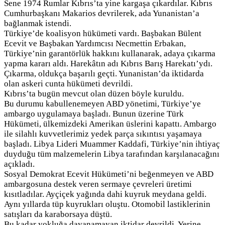
Sene 1974 Rumlar Kıbrıs’ta yine kargaşa çıkardılar. Kıbrıs
Cumhurbaşkanı Makarios devrilerek, ada Yunanistan’a
bağlanmak istendi.
Türkiye’de koalisyon hükümeti vardı. Başbakan Bülent
Ecevit ve Başbakan Yardımcısı Necmettin Erbakan,
Türkiye’nin garantörlük hakkını kullanarak, adaya çıkarma
yapma kararı aldı. Harekâtın adı Kıbrıs Barış Harekatı’ydı.
Çıkarma, oldukça başarılı geçti. Yunanistan’da iktidarda
olan askeri cunta hükümeti devrildi.
Kıbrıs’ta bugün mevcut olan düzen böyle kuruldu.
Bu durumu kabullenemeyen ABD yönetimi, Türkiye’ye
ambargo uygulamaya başladı. Bunun üzerine Türk
Hükümeti, ülkemizdeki Amerikan üslerini kapattı. Ambargo
ile silahlı kuvvetlerimiz yedek parça sıkıntısı yaşamaya
başladı. Libya Lideri Muammer Kaddafi, Türkiye’nin ihtiyaç
duyduğu tüm malzemelerin Libya tarafından karşılanacağını
açıkladı.
Sosyal Demokrat Ecevit Hükümeti’ni beğenmeyen ve ABD
ambargosuna destek veren sermaye çevreleri üretimi
kısıtladılar. Ayçiçek yağında dahi kuyruk meydana geldi.
Aynı yıllarda tüp kuyrukları oluştu. Otomobil lastiklerinin
satışları da karaborsaya düştü.
Bu kadar yokluğa dayanamayan iktidar devrildi. Yerine