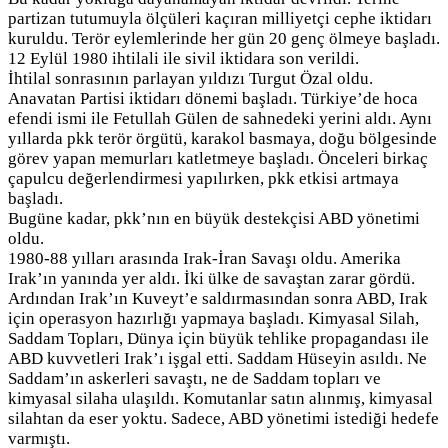
partizan tutumuyla ölçüleri kaçıran milliyetçi cephe iktidarı
kuruldu. Terör eylemlerinde her gün 20 genç ölmeye başladı.
12 Eylül 1980 ihtilali ile sivil iktidara son verildi.
İhtilal sonrasının parlayan yıldızı Turgut Özal oldu.
Anavatan Partisi iktidarı dönemi başladı. Türkiye’de hoca
efendi ismi ile Fetullah Gülen de sahnedeki yerini aldı. Aynı
yıllarda pkk terör örgütü, karakol basmaya, doğu bölgesinde
görev yapan memurları katletmeye başladı. Önceleri birkaç
çapulcu değerlendirmesi yapılırken, pkk etkisi artmaya
başladı.
Bugüne kadar, pkk’nın en büyük destekçisi ABD yönetimi
oldu.
1980-88 yılları arasında Irak-İran Savaşı oldu. Amerika
Irak’ın yanında yer aldı. İki ülke de savaştan zarar gördü.
Ardından Irak’ın Kuveyt’e saldırmasından sonra ABD, Irak
için operasyon hazırlığı yapmaya başladı. Kimyasal Silah,
Saddam Topları, Dünya için büyük tehlike propagandası ile
ABD kuvvetleri Irak’ı işgal etti. Saddam Hüseyin asıldı. Ne
Saddam’ın askerleri savaştı, ne de Saddam topları ve
kimyasal silaha ulaşıldı. Komutanlar satın alınmış, kimyasal
silahtan da eser yoktu. Sadece, ABD yönetimi istediği hedefe
varmıştı.