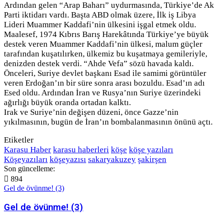
Ardından gelen “Arap Baharı” uydurmasında, Türkiye’de Ak
Parti iktidarı vardı. Başta ABD olmak üzere, İlk iş Libya
Lideri Muammer Kaddafi’nin ülkesini işgal etmek oldu.
Maalesef, 1974 Kıbrıs Barış Harekâtında Türkiye’ye büyük
destek veren Muammer Kaddafi’nin ülkesi, malum güçler
tarafından kuşatılırken, ülkemiz bu kuşatmaya gemileriyle,
denizden destek verdi. “Ahde Vefa” sözü havada kaldı.
Önceleri, Suriye devlet başkanı Esad ile samimi görüntüler
veren Erdoğan’ın bir süre sonra arası bozuldu. Esad’ın adı
Esed oldu. Ardından İran ve Rusya’nın Suriye üzerindeki
ağırlığı büyük oranda ortadan kalktı.
Irak ve Suriye’nin değişen düzeni, önce Gazze’nin
yıkılmasının, bugün de İran’ın bombalanmasının önünü açtı.
Etiketler
Karasu Haber
karasu haberleri
köşe
köşe yazıları
Köşeyazıları
köşeyazısı
sakaryakuzey
şakirşen
Son güncelleme:
894
Gel de övünme! (3)
Gel de övünme! (3)