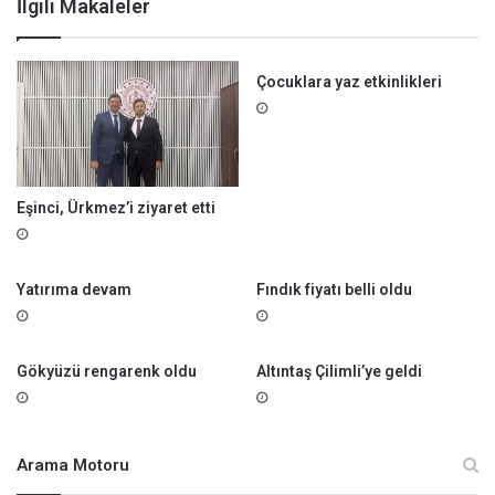
İlgili Makaleler
l
ı
ş
Çocuklara yaz etkinlikleri
m
a
s
ı
Eşinci, Ürkmez’i ziyaret etti
Yatırıma devam
Fındık fiyatı belli oldu
Gökyüzü rengarenk oldu
Altıntaş Çilimli’ye geldi
Arama Motoru