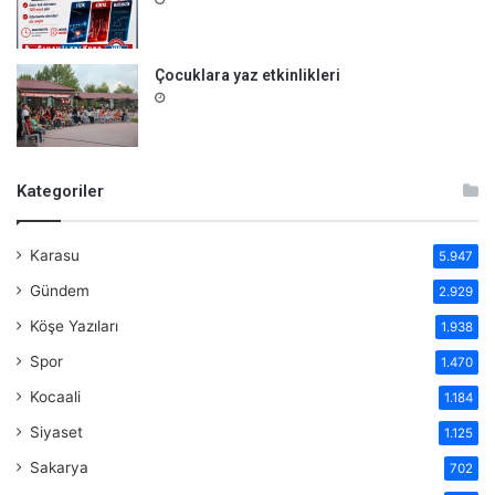
Çocuklara yaz etkinlikleri
Kategoriler
Karasu
5.947
Gündem
2.929
Köşe Yazıları
1.938
Spor
1.470
Kocaali
1.184
Siyaset
1.125
Sakarya
702