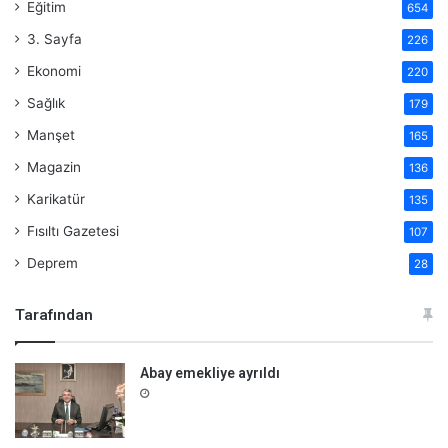
Eğitim
654
3. Sayfa
226
Ekonomi
220
Sağlık
179
Manşet
165
Magazin
136
Karikatür
135
Fısıltı Gazetesi
107
Deprem
28
Tarafından
Abay emekliye ayrıldı