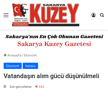
Menü
Kayıt 
A
Anasayfa
/
Ekonomi
Ekonomi
Karasu
Vatandaşın alım gücü düşünülmeli
Son güncelleme:
343