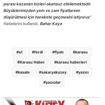
parası kazanan bizleri olumsuz etkilemektedir.
Büyüklerimizden yem ve zam fiyatlarının
düşürülmesi için harekete geçmesini istiyoruz
”
ifadelerini kullandı.
Bahar Kaya
et
ferdi
fiyatı
karasu
Karasu Haber
karasu haberleri
kasabı
sakaryakuzey
yazıcı
yazıcılar
U
y