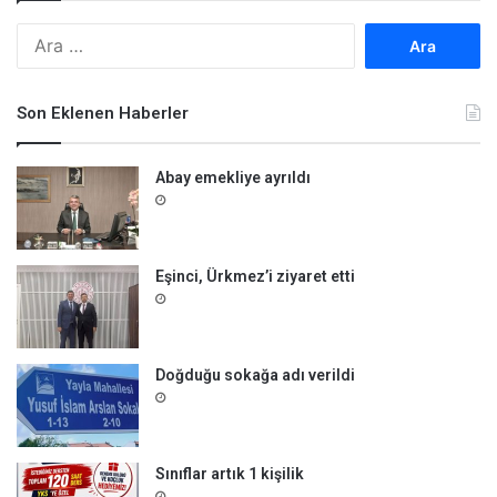
A
r
a
m
Son Eklenen Haberler
a
:
Abay emekliye ayrıldı
Eşinci, Ürkmez’i ziyaret etti
Doğduğu sokağa adı verildi
Sınıflar artık 1 kişilik