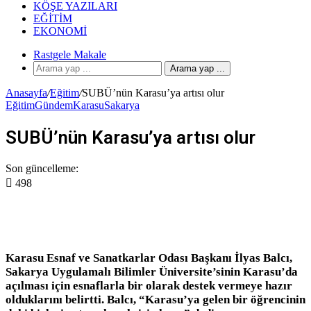
KÖŞE YAZILARI
EĞITIM
EKONOMI
Rastgele Makale
Arama yap ...
Anasayfa
/
Eğitim
/
SUBÜ’nün Karasu’ya artısı olur
Eğitim
Gündem
Karasu
Sakarya
SUBÜ’nün Karasu’ya artısı olur
Son güncelleme:
498
Karasu Esnaf ve Sanatkarlar Odası Başkanı İlyas Balcı,
Sakarya Uygulamalı Bilimler Üniversite’sinin Karasu’da
açılması için esnaflarla bir olarak destek vermeye hazır
olduklarını belirtti. Balcı, “Karasu’ya gelen bir öğrencinin