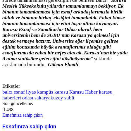
sürede tamamlanması gerektiğini de belirten Balcı, “
Karasu
Meslek Yüksekokulu yıllardır tamamlanmayı bekliyor. Ek
binanın tamamlanması için esnaf arkadaşlarımızla birlik
olduk ve binanın birkaç eksiğini tamamladık. Fakat kimse
binanın tamamlanması için elini taşın altına koymuyor.
Karasu Esnaf ve Sanatkarlar Odası olarak hem
üniversitenin hem de SUBÜ’nün Karasu’ya gelmesi için
destek vermeye hazırız. Üniversite eğer ilçemize gelirse
eğitim konusunda büyük avantajlarımız olduğu gibi
esnaflarımızda rahat bir nefes alacak. Karasu’nun bir yılda
il olma statüsüne geleceğini düşünüyorum
” şeklinde
açıklamada bulundu.
Gülcan Elmalı
Etiketler
balcı
esnaf
ilyas
kampüs
karasu
Karasu Haber
karasu
haberleri
odası
sakaryakuzey
subü
Son güncelleme:
498
Esnafınıza sahip çıkın
Esnafınıza sahip çıkın