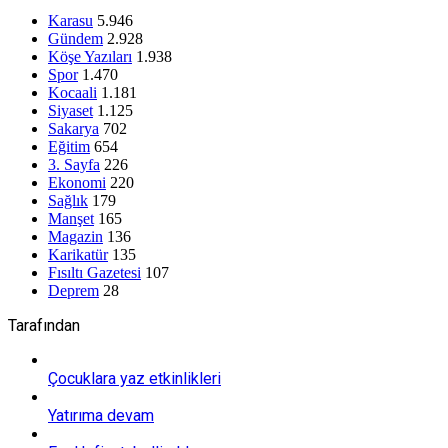
Karasu
5.946
Gündem
2.928
Köşe Yazıları
1.938
Spor
1.470
Kocaali
1.181
Siyaset
1.125
Sakarya
702
Eğitim
654
3. Sayfa
226
Ekonomi
220
Sağlık
179
Manşet
165
Magazin
136
Karikatür
135
Fısıltı Gazetesi
107
Deprem
28
Tarafından
Çocuklara yaz etkinlikleri
Yatırıma devam