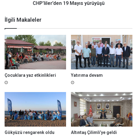
ü
’
CHP’liler’den 19 Mayıs yürüyüşü
d
e
İlgili Makaleler
n
1
9
M
a
y
ı
s
y
Çocuklara yaz etkinlikleri
Yatırıma devam
ü
r
ü
y
ü
ş
ü
Gökyüzü rengarenk oldu
Altıntaş Çilimli’ye geldi