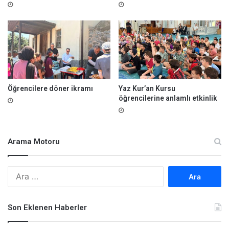
Öğrencilere döner ikramı
Yaz Kur’an Kursu
öğrencilerine anlamlı etkinlik
Arama Motoru
A
r
a
m
Son Eklenen Haberler
a
: