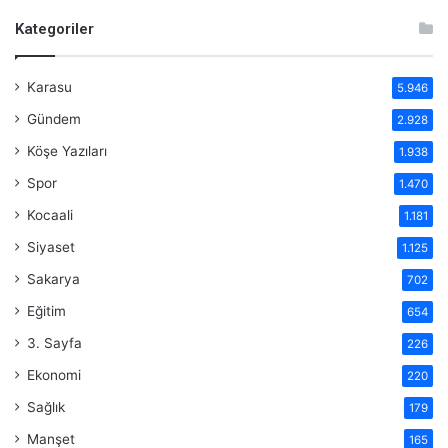
Kategoriler
Karasu
5.946
Gündem
2.928
Köşe Yazıları
1.938
Spor
1.470
Kocaali
1.181
Siyaset
1.125
Sakarya
702
Eğitim
654
3. Sayfa
226
Ekonomi
220
Sağlık
179
Manşet
165