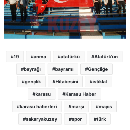
19
anma
atatürkü
Atatürk’ün
bayrağı
bayramı
Gençliğe
gençlik
Hitabesini
istiklal
karasu
Karasu Haber
karasu haberleri
marşı
mayıs
sakaryakuzey
spor
türk