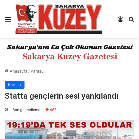
Menü
Kayıt 
A
Anasayfa
/
Karasu
Karasu
Statta gençlerin sesi yankılandı
Son güncelleme:
467