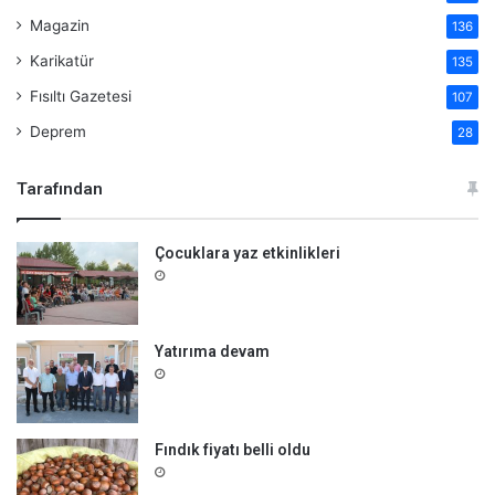
Magazin
136
Karikatür
135
Fısıltı Gazetesi
107
Deprem
28
Tarafından
Çocuklara yaz etkinlikleri
Yatırıma devam
Fındık fiyatı belli oldu