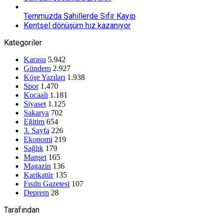
Temmuzda Sahillerde Sıfır Kayıp
Kentsel dönüşüm hız kazanıyor
Kategoriler
Karasu
5.942
Gündem
2.927
Köşe Yazıları
1.938
Spor
1.470
Kocaali
1.181
Siyaset
1.125
Sakarya
702
Eğitim
654
3. Sayfa
226
Ekonomi
219
Sağlık
179
Manşet
165
Magazin
136
Karikatür
135
Fısıltı Gazetesi
107
Deprem
28
Tarafından