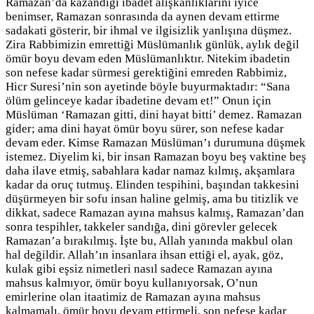
Ramazan’da kazandığı ibadet alışkanlıklarını iyice
benimser, Ramazan sonrasında da aynen devam ettirme
sadakati gösterir, bir ihmal ve ilgisizlik yanlışına düşmez.
Zira Rabbimizin emrettiği Müslümanlık günlük, aylık değil
ömür boyu devam eden Müslümanlıktır. Nitekim ibadetin
son nefese kadar sürmesi gerektiğini emreden Rabbimiz,
Hicr Suresi’nin son ayetinde böyle buyurmaktadır: “Sana
ölüm gelinceye kadar ibadetine devam et!” Onun için
Müslüman ‘Ramazan gitti, dini hayat bitti’ demez. Ramazan
gider; ama dini hayat ömür boyu sürer, son nefese kadar
devam eder. Kimse Ramazan Müslüman’ı durumuna düşmek
istemez. Diyelim ki, bir insan Ramazan boyu beş vaktine beş
daha ilave etmiş, sabahlara kadar namaz kılmış, akşamlara
kadar da oruç tutmuş. Elinden tespihini, başından takkesini
düşürmeyen bir sofu insan haline gelmiş, ama bu titizlik ve
dikkat, sadece Ramazan ayına mahsus kalmış, Ramazan’dan
sonra tespihler, takkeler sandığa, dini görevler gelecek
Ramazan’a bırakılmış. İşte bu, Allah yanında makbul olan
hal değildir. Allah’ın insanlara ihsan ettiği el, ayak, göz,
kulak gibi eşsiz nimetleri nasıl sadece Ramazan ayına
mahsus kalmıyor, ömür boyu kullanıyorsak, O’nun
emirlerine olan itaatimiz de Ramazan ayına mahsus
kalmamalı, ömür boyu devam ettirmeli, son nefese kadar