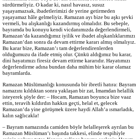
sürdürmeliyiz. O kadar ki, nasıl havasız, susuz
yaşayamazsak, ibadetlerimizi de yerine getirmeden
yaşayamaz hâle gelmeliyiz. Ramazan ayı bize bu aşkı şevki
vermeli, bu alışkanlığı kazandırmış olmalıdır. Bu sebeple,
bayramda bu konuyu kendi vicdanımızda değerlendirmeli,
Ramazan’da kazandığımız iyilik ve ibadet alışkanlıklarımızı
Ramazan’dan sonra da devam ettirme kararı almış olmalıyız.
Bu karar bize, Ramazan’ı tam değerlendirenlerden
olduğumuzu da ifade etmiş olur. Çünkü aldığımız bu karar,
dini hayatımızı firesiz devam ettirme kararıdır. Hayatımızı
değerlendirme adına bundan daha mühim bir karar olamaz
bayramlarda.
Ramazan Müslümanlığı konusunda bir ibretli hatıra: Bayram
namazını kıldıktan sonra yaklaşan bir zat, İmamdan helallik
isteyerek şöyle der: – Hocam, Ramazan boyunca bize vaaz
ettin, teravih kıldırdın hakkın geçti, helal et, gelecek
Ramazan’da yine görüşmek üzere haydi Allah’a ısmarladık,
kalın sağlıcakla!
– Bayram namazında camiden böyle helalleşerek ayrılan bu
Ramazan Müslüman’ı başında takkesi, elinde tespihiyle