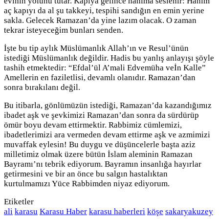
evinin yolunu tutar. Kapıya gelince hanıma seslenir: Hanım
aç kapıyı da al şu takkeyi, tespihi sandığın en emin yerine
sakla. Gelecek Ramazan’da yine lazım olacak. O zaman
tekrar isteyeceğim bunları senden.
İşte bu tip aylık Müslümanlık Allah’ın ve Resul’ünün
istediği Müslümanlık değildir. Hadis bu yanlış anlayışı şöyle
tashih etmektedir: “Efdal’ül A’mali Edvemüha veİn Kalle”
Amellerin en faziletlisi, devamlı olanıdır. Ramazan’dan
sonra bırakılanı değil.
Bu itibarla, gönlümüzün istediği, Ramazan’da kazandığımız
ibadet aşk ve şevkimizi Ramazan’dan sonra da sürdürüp
ömür boyu devam ettirmektir. Rabbimiz cümlemizi,
ibadetlerimizi ara vermeden devam ettirme aşk ve azmimizi
muvaffak eylesin! Bu duygu ve düşüncelerle başta aziz
milletimiz olmak üzere bütün İslam aleminin Ramazan
Bayramı’nı tebrik ediyorum. Bayramın insanlığa hayırlar
getirmesini ve bir an önce bu salgın hastalıktan
kurtulmamızı Yüce Rabbimden niyaz ediyorum.
Etiketler
ali
karasu
Karasu Haber
karasu haberleri
köşe
sakaryakuzey