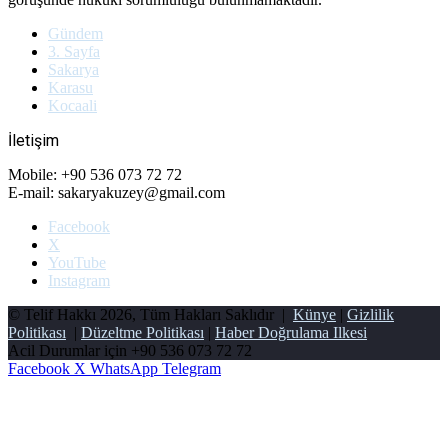
Gündem
3. Sayfa
Sakarya
Karasu
Kocaali
İletişim
Mobile: +90 536 073 72 72
E-mail: sakaryakuzey@gmail.com
Facebook
X
YouTube
Instagram
© Telif Hakkı 2026, Tüm Hakları Saklıdır |
Künye
|
Gizlilik
Politikası
|
Düzeltme Politikası
|
Haber Doğrulama Ilkesi
Acil Durumlar için
+90 536 073 72 72
Facebook
X
WhatsApp
Telegram