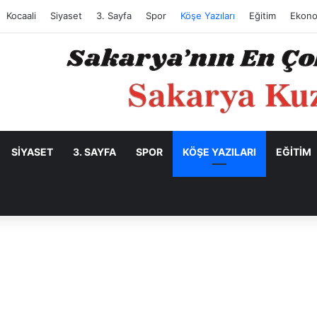
Kocaali
Siyaset
3. Sayfa
Spor
Köşe Yazıları
Eğitim
Ekono
SIYASET
3. SAYFA
SPOR
KÖŞE YAZILARI
EĞITIM