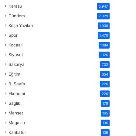
Karasu
5.947
Gündem
2.929
Köşe Yazıları
1.938
Spor
1.470
Kocaali
1.184
Siyaset
1.126
Sakarya
702
Eğitim
654
3. Sayfa
226
Ekonomi
220
Sağlık
179
Manşet
165
Magazin
136
Karikatür
135