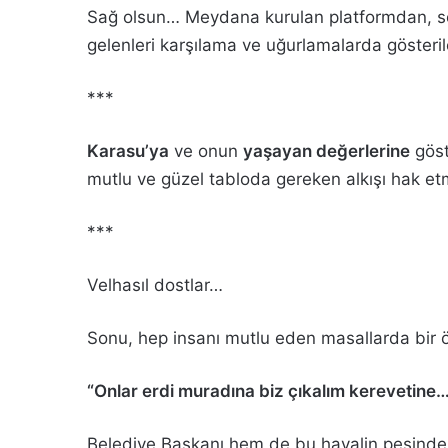
Sağ olsun… Meydana kurulan platformdan, son
gelenleri karşılama ve uğurlamalarda göste
***
Karasu’ya
ve onun
yaşayan değerlerine
göst
mutlu ve güzel tabloda gereken alkışı hak e
***
Velhasıl dostlar…
Sonu, hep insanı mutlu eden masallarda bir ö
“Onlar erdi muradına biz çıkalım kerevetine
Belediye Başkanı hem de bu hayalin peşinden