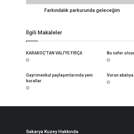
l
ı
Farkındalık parkurunda geleceğim
k
p
a
İlgili Makaleler
r
k
u
KARAKOÇ’TAN VALİ’YE FIRÇA
Bu sefer olsu
r
u
n
d
Gayrimenkul paylaşımlarında yeni
Vurun abalıya
a
kurallar
g
e
l
e
c
e
ğ
i
Sakarya Kuzey Hakkında