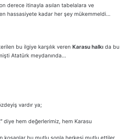
 derece itinayla asılan tabelalara ve
rilen hassasiyete kadar her şey mükemmeldi…
erilen bu ilgiye karşılık veren
Karasu halkı
da bu
tmişti Atatürk meydanında…
zdeyiş vardır ya;
…”
diye hem değerlerimiz, hem Karasu
 koşanlar bu mutlu sonla herkesi mutlu ettiler…