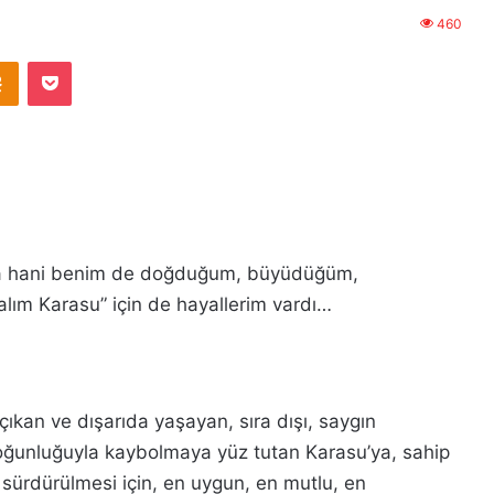
460
Odnoklassniki
Pocket
ya hani benim de doğduğum, büyüdüğüm,
ım Karasu” için de hayallerim vardı…
ıkan ve dışarıda yaşayan, sıra dışı, saygın
 yoğunluğuyla kaybolmaya yüz tutan Karasu’ya, sahip
sürdürülmesi için, en uygun, en mutlu, en