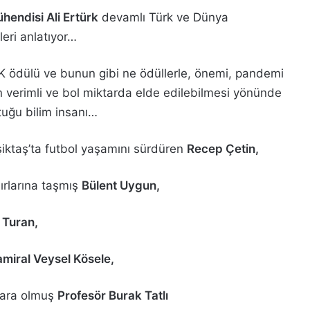
hendisi Ali Ertürk
devamlı Türk ve Dünya
leri anlatıyor…
AK ödülü ve bunun gibi ne ödüllerle, önemi, pandemi
n verimli ve bol miktarda elde edilebilmesi yönünde
tuğu bilim insanı…
Beşiktaş’ta futbol yaşamını sürdüren
Recep Çetin,
nırlarına taşmış
Bülent Uygun,
i Turan,
miral Veysel Kösele,
mara olmuş
Profesör Burak Tatlı