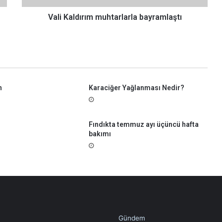
ı
r
Vali Kaldırım muhtarlarla bayramlaştı
ı
m
m
u
h
t
n
Karaciğer Yağlanması Nedir?
a
r
l
a
Fındıkta temmuz ayı üçüncü hafta
r
bakımı
l
a
b
a
y
r
a
m
Gündem