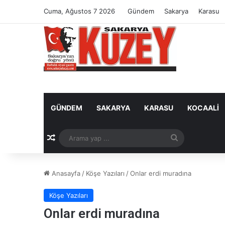
Cuma, Ağustos 7 2026
Gündem
Sakarya
Karasu
GÜNDEM
SAKARYA
KARASU
KOCAALI
Rastgele Makale
Arama
yap
Anasayfa
/
Köşe Yazıları
/
Onlar erdi muradına
...
Köşe Yazıları
Onlar erdi muradına