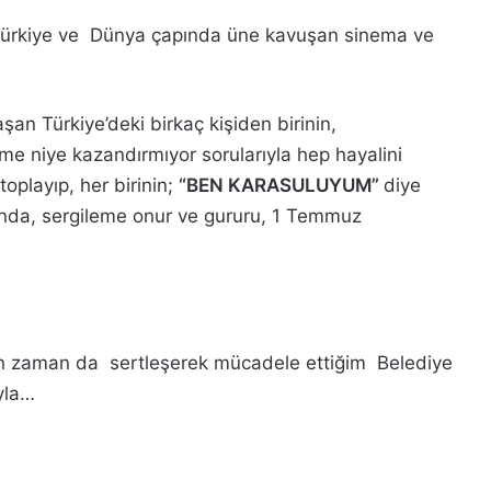
a Türkiye ve Dünya çapında üne kavuşan sinema ve
şan Türkiye’deki birkaç kişiden birinin,
vme niye kazandırmıyor sorularıyla hep hayalini
oplayıp, her birinin;
“BEN KARASULUYUM”
diye
ında, sergileme onur ve gururu, 1 Temmuz
man zaman da sertleşerek mücadele ettiğim Belediye
yla…