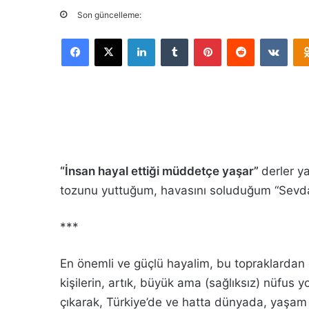
Son güncelleme:
Facebook
X
LinkedIn
Tumblr
Pinterest
Reddit
VKontakte
“İnsan hayal ettiği müddetçe yaşar”
derler 
tozunu yuttuğum, havasını soluduğum “Sevdal
***
En önemli ve güçlü hayalim, bu topraklardan ç
kişilerin, artık, büyük ama (sağlıksız) nüfus
çıkarak, Türkiye’de ve hatta dünyada, yaşam 