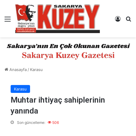
Menü
Kayıt 
A
Anasayfa
/
Karasu
Karasu
Muhtar ihtiyaç sahiplerinin
yanında
Son güncelleme:
506