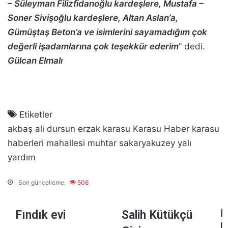
– Süleyman Filizfidanoğlu kardeşlere, Mustafa –
Soner Sivişoğlu kardeşlere, Altan Aslan’a,
Gümüştaş Beton’a ve isimlerini sayamadığım çok
değerli işadamlarına çok teşekkür ederim
” dedi.
Gülcan Elmalı
Etiketler
akbaş
ali
dursun
erzak
karasu
Karasu Haber
karasu
haberleri
mahallesi
muhtar
sakaryakuzey
yalı
yardım
Son güncelleme:
506
F
Fındık evi
S
Salih Kütükçü
İ
ı
a
l