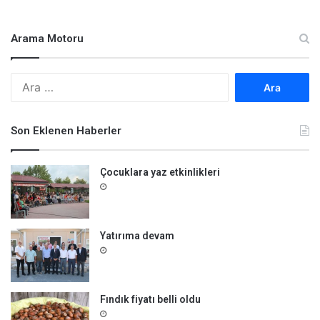
Arama Motoru
A
r
a
m
Son Eklenen Haberler
a
:
Çocuklara yaz etkinlikleri
Yatırıma devam
Fındık fiyatı belli oldu