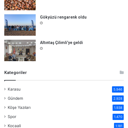
Gökyüzü rengarenk oldu
Altıntaş Çilimli’ye geldi
Kategoriler
Karasu
5.946
Gündem
2.928
Köşe Yazıları
1.938
Spor
1.470
Kocaali
1.181