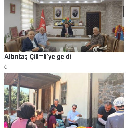
Altıntaş Çilimli’ye geldi