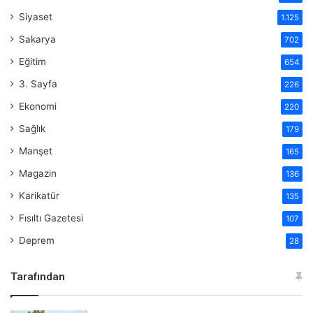
Siyaset
1.125
Sakarya
702
Eğitim
654
3. Sayfa
226
Ekonomi
220
Sağlık
179
Manşet
165
Magazin
136
Karikatür
135
Fısıltı Gazetesi
107
Deprem
28
Tarafından