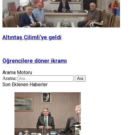
Altıntaş Çilimli’ye geldi
Öğrencilere döner ikramı
Arama Motoru
Arama:
Son Eklenen Haberler