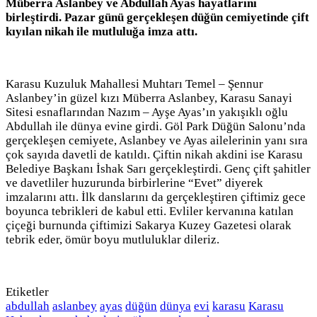
Müberra Aslanbey ve Abdullah Ayas hayatlarını
birleştirdi. Pazar günü gerçekleşen düğün cemiyetinde çift
kıyılan nikah ile mutluluğa imza attı.
Karasu Kuzuluk Mahallesi Muhtarı Temel – Şennur
Aslanbey’in güzel kızı Müberra Aslanbey, Karasu Sanayi
Sitesi esnaflarından Nazım – Ayşe Ayas’ın yakışıklı oğlu
Abdullah ile dünya evine girdi. Göl Park Düğün Salonu’nda
gerçekleşen cemiyete, Aslanbey ve Ayas ailelerinin yanı sıra
çok sayıda davetli de katıldı. Çiftin nikah akdini ise Karasu
Belediye Başkanı İshak Sarı gerçekleştirdi. Genç çift şahitler
ve davetliler huzurunda birbirlerine “Evet” diyerek
imzalarını attı. İlk danslarını da gerçekleştiren çiftimiz gece
boyunca tebrikleri de kabul etti. Evliler kervanına katılan
çiçeği burnunda çiftimizi Sakarya Kuzey Gazetesi olarak
tebrik eder, ömür boyu mutluluklar dileriz.
Etiketler
abdullah
aslanbey
ayas
düğün
dünya
evi
karasu
Karasu