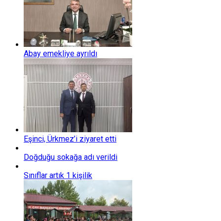
Abay emekliye ayrıldı
Eşinci, Ürkmez’i ziyaret etti
Doğduğu sokağa adı verildi
Sınıflar artık 1 kişilik