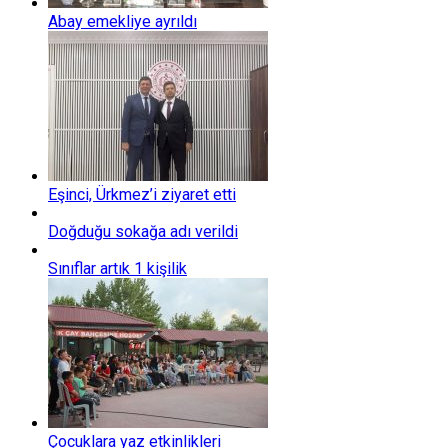
Abay emekliye ayrıldı
Eşinci, Ürkmez’i ziyaret etti
Doğduğu sokağa adı verildi
Sınıflar artık 1 kişilik
Çocuklara yaz etkinlikleri