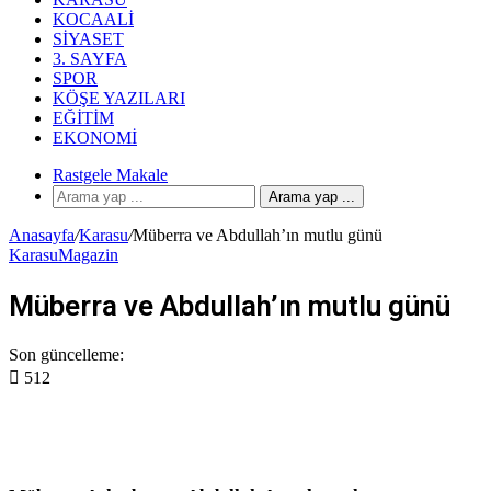
KOCAALI
SIYASET
3. SAYFA
SPOR
KÖŞE YAZILARI
EĞITIM
EKONOMI
Rastgele Makale
Arama yap ...
Anasayfa
/
Karasu
/
Müberra ve Abdullah’ın mutlu günü
Karasu
Magazin
Müberra ve Abdullah’ın mutlu günü
Son güncelleme:
512