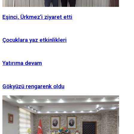
Eşinci, Ürkmez’i ziyaret etti
Çocuklara yaz etkinlikleri
Yatırıma devam
Gökyüzü rengarenk oldu