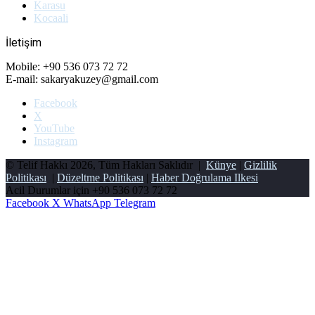
Karasu
Kocaali
İletişim
Mobile: +90 536 073 72 72
E-mail: sakaryakuzey@gmail.com
Facebook
X
YouTube
Instagram
© Telif Hakkı 2026, Tüm Hakları Saklıdır |
Künye
|
Gizlilik
Politikası
|
Düzeltme Politikası
|
Haber Doğrulama Ilkesi
Acil Durumlar için
+90 536 073 72 72
Facebook
X
WhatsApp
Telegram