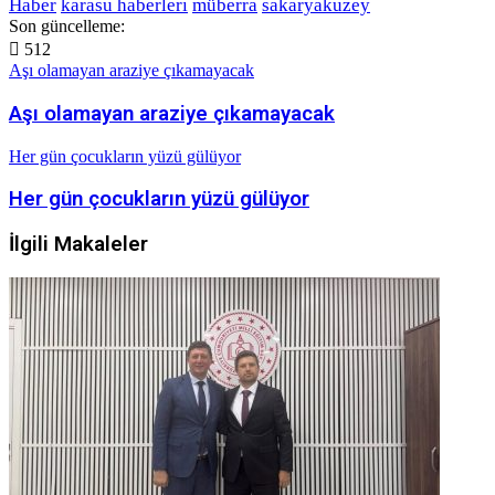
Haber
karasu haberleri
müberra
sakaryakuzey
Son güncelleme:
512
Aşı olamayan araziye çıkamayacak
Aşı olamayan araziye çıkamayacak
Her gün çocukların yüzü gülüyor
Her gün çocukların yüzü gülüyor
İlgili Makaleler