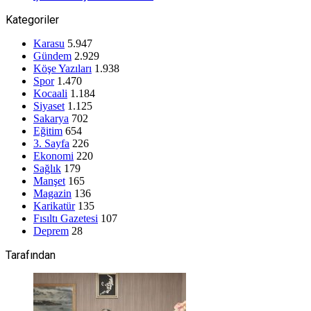
Kategoriler
Karasu
5.947
Gündem
2.929
Köşe Yazıları
1.938
Spor
1.470
Kocaali
1.184
Siyaset
1.125
Sakarya
702
Eğitim
654
3. Sayfa
226
Ekonomi
220
Sağlık
179
Manşet
165
Magazin
136
Karikatür
135
Fısıltı Gazetesi
107
Deprem
28
Tarafından