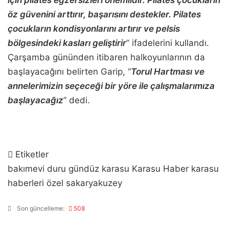
için pilates egzersizleri önemlidir. Pilates çocukların
öz güvenini arttırır, başarısını destekler. Pilates
çocukların kondisyonlarını artırır ve pelsis
bölgesindeki kasları geliştirir
” ifadelerini kullandı.
Çarşamba gününden itibaren halkoyunlarının da
başlayacağını belirten Garip, “
Torul Hartması ve
annelerimizin seçeceği bir yöre ile çalışmalarımıza
başlayacağız
” dedi.
Etiketler
bakımevi
duru
gündüz
karasu
Karasu Haber
karasu
haberleri
özel
sakaryakuzey
Son güncelleme:
508