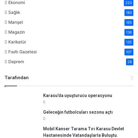
Ekonomi
220
Sağlık
180
Manşet
165
Magazin
136
Karikatür
135
Fısıltı Gazetesi
107
Deprem
28
Tarafından
Karasu’da uyuşturucu operasyonu
Geleceğin futbolcuları sezonu açtı
Mobil Kanser Tarama Tırı Karasu Devlet
Hastanesinde Vatandaşlarla Buluştu.