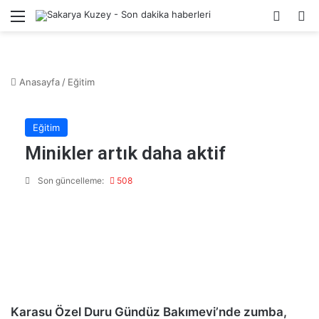
Menü
Kayıt 
A
Anasayfa
/
Eğitim
Eğitim
Minikler artık daha aktif
Son güncelleme:
508
Karasu Özel Duru Gündüz Bakımevi’nde zumba,