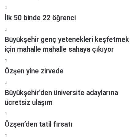
k
k
m
İlk 50 binde 22 öğrenci
a
d
ı
Büyükşehir genç yetenekleri keşfetmek
için mahalle mahalle sahaya çıkıyor
Özşen yine zirvede
Büyükşehir’den üniversite adaylarına
ücretsiz ulaşım
Özşen’den tatil fırsatı