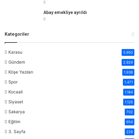
Abay emekliye ayrıldı
Kategoriler
Karasu
5.950
Gündem
2.929
Köşe Yazıları
1.938
Spor
1.471
Kocaali
1.184
Siyaset
1.126
Sakarya
702
Eğitim
654
3. Sayfa
226