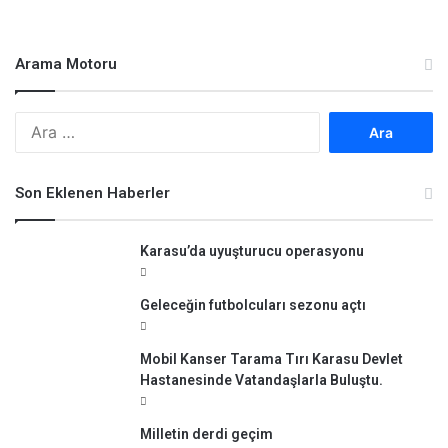
Arama Motoru
A
r
a
m
Son Eklenen Haberler
a
:
Karasu’da uyuşturucu operasyonu
Geleceğin futbolcuları sezonu açtı
Mobil Kanser Tarama Tırı Karasu Devlet
Hastanesinde Vatandaşlarla Buluştu.
Milletin derdi geçim