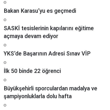
b
Bakan Karasu’yu es geçmedi
e
k
l
i
SASKİ tesislerinin kapılarını eğitime
y
açmaya devam ediyor
o
r
YKS’de Başarının Adresi Sınav VİP
İlk 50 binde 22 öğrenci
Büyükşehirli sporculardan madalya ve
şampiyonluklarla dolu hafta