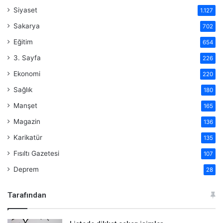
Siyaset
1.127
Sakarya
702
Eğitim
654
3. Sayfa
226
Ekonomi
220
Sağlık
180
Manşet
165
Magazin
136
Karikatür
135
Fısıltı Gazetesi
107
Deprem
28
Tarafından