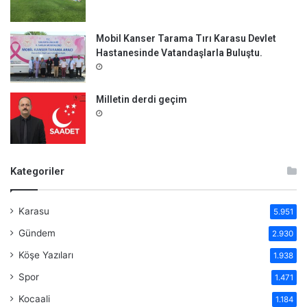
Mobil Kanser Tarama Tırı Karasu Devlet
Hastanesinde Vatandaşlarla Buluştu.
Milletin derdi geçim
Kategoriler
Karasu
5.951
Gündem
2.930
Köşe Yazıları
1.938
Spor
1.471
Kocaali
1.184