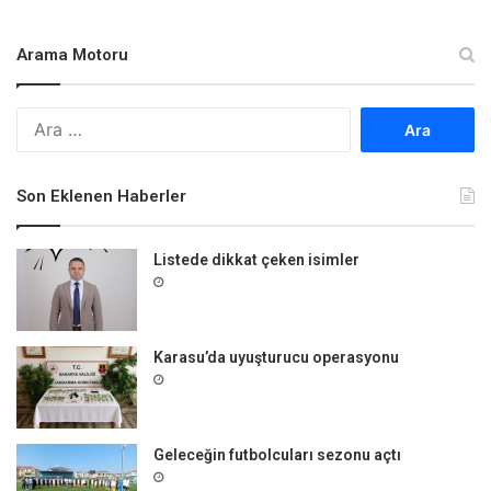
Arama Motoru
A
r
a
m
Son Eklenen Haberler
a
:
Listede dikkat çeken isimler
Karasu’da uyuşturucu operasyonu
Geleceğin futbolcuları sezonu açtı