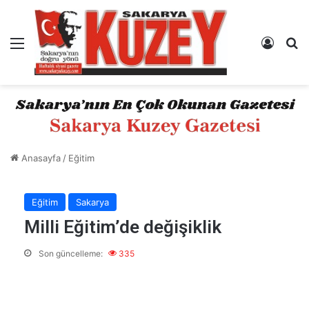
Menü
Kayıt 
A
Anasayfa
/
Eğitim
Eğitim
Sakarya
Milli Eğitim’de değişiklik
Son güncelleme:
335