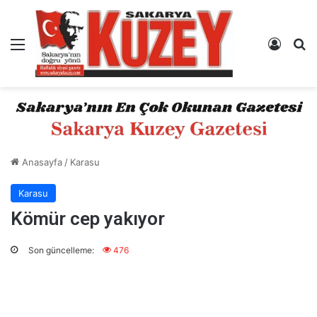
Menü
Kayıt 
A
Anasayfa
/
Karasu
Karasu
Kömür cep yakıyor
Son güncelleme:
476