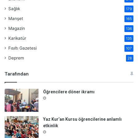
Sağlık
179
Manşet
165
Magazin
136
Karikatür
135
Fısıltı Gazetesi
107
Deprem
28
Tarafından
Öğrencilere döner ikramı
Yaz Kur’an Kursu öğrencilerine anlamlı
etkinlik