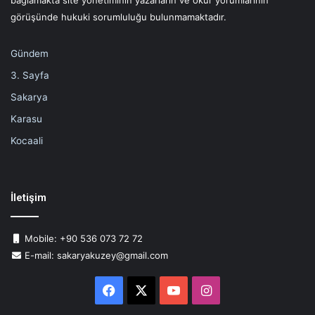
bağlamakta site yönetiminin yazarların ve okur yorumlarının
görüşünde hukuki sorumluluğu bulunmamaktadır.
Gündem
3. Sayfa
Sakarya
Karasu
Kocaali
İletişim
Mobile: +90 536 073 72 72
E-mail: sakaryakuzey@gmail.com
Facebook
X
YouTube
Instagram