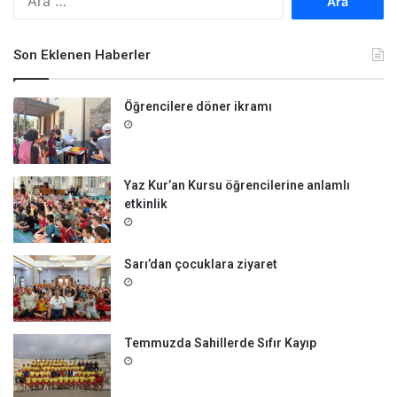
r
a
m
Son Eklenen Haberler
a
:
Öğrencilere döner ikramı
Yaz Kur’an Kursu öğrencilerine anlamlı
etkinlik
Sarı’dan çocuklara ziyaret
Temmuzda Sahillerde Sıfır Kayıp