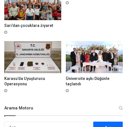
ı
Sarı’dan çocuklara ziyaret
Karasu’da Uyuşturucu
Üniversite aşkı Düğünle
Operasyonu
taçlandı
Arama Motoru
A