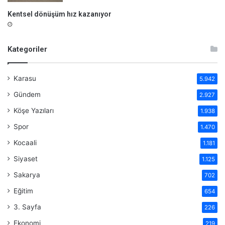
Kentsel dönüşüm hız kazanıyor
Kategoriler
Karasu
5.942
Gündem
2.927
Köşe Yazıları
1.938
Spor
1.470
Kocaali
1.181
Siyaset
1.125
Sakarya
702
Eğitim
654
3. Sayfa
226
Ekonomi
219