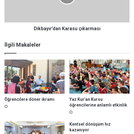
y
ı
r
’
d
Dikbayır’dan Karasu çıkarması
a
n
İlgili Makaleler
K
a
r
a
s
u
ç
ı
k
Öğrencilere döner ikramı
Yaz Kur’an Kursu
a
öğrencilerine anlamlı etkinlik
r
m
a
Kentsel dönüşüm hız
s
kazanıyor