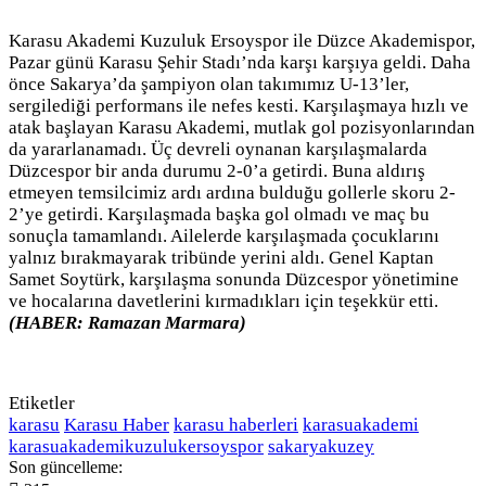
Karasu Akademi Kuzuluk Ersoyspor ile Düzce Akademispor,
Pazar günü Karasu Şehir Stadı’nda karşı karşıya geldi. Daha
önce Sakarya’da şampiyon olan takımımız U-13’ler,
sergilediği performans ile nefes kesti. Karşılaşmaya hızlı ve
atak başlayan Karasu Akademi, mutlak gol pozisyonlarından
da yararlanamadı. Üç devreli oynanan karşılaşmalarda
Düzcespor bir anda durumu 2-0’a getirdi. Buna aldırış
etmeyen temsilcimiz ardı ardına bulduğu gollerle skoru 2-
2’ye getirdi. Karşılaşmada başka gol olmadı ve maç bu
sonuçla tamamlandı. Ailelerde karşılaşmada çocuklarını
yalnız bırakmayarak tribünde yerini aldı. Genel Kaptan
Samet Soytürk, karşılaşma sonunda Düzcespor yönetimine
ve hocalarına davetlerini kırmadıkları için teşekkür etti.
(HABER: Ramazan Marmara)
Etiketler
karasu
Karasu Haber
karasu haberleri
karasuakademi
karasuakademikuzulukersoyspor
sakaryakuzey
Son güncelleme: