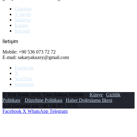
Gündem
3. Sayfa
Sakarya
Karasu
Kocaali
İletişim
Mobile: +90 536 073 72 72
E-mail: sakaryakuzey@gmail.com
Facebook
X
YouTube
Instagram
© Telif Hakkı 2026, Tüm Hakları Saklıdır |
Künye
|
Gizlilik
Politikası
|
Düzeltme Politikası
|
Haber Doğrulama Ilkesi
Acil Durumlar için
+90 536 073 72 72
Facebook
X
WhatsApp
Telegram