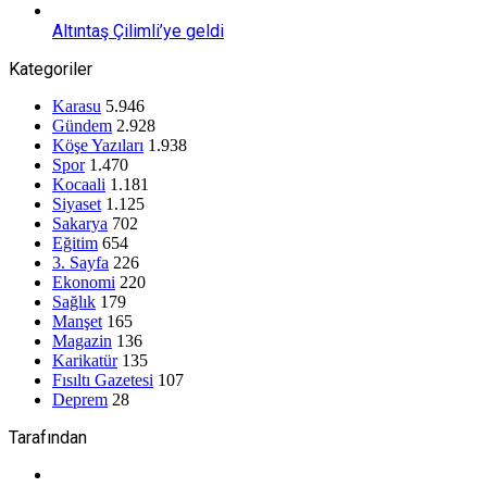
Altıntaş Çilimli’ye geldi
Kategoriler
Karasu
5.946
Gündem
2.928
Köşe Yazıları
1.938
Spor
1.470
Kocaali
1.181
Siyaset
1.125
Sakarya
702
Eğitim
654
3. Sayfa
226
Ekonomi
220
Sağlık
179
Manşet
165
Magazin
136
Karikatür
135
Fısıltı Gazetesi
107
Deprem
28
Tarafından