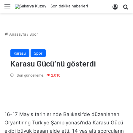
Menü
Kayıt 
A
Anasayfa
/
Spor
Karasu
Spor
Karasu Gücü’nü gösterdi
Son güncelleme:
2.010
16-17 Mayıs tarihlerinde Balıkesir’de düzenlenen
Oryantiring Türkiye Şampiyonası’nda Karasu Gücü
ekibi büyük başarı elde etti. 14 yaş altı sporcuların