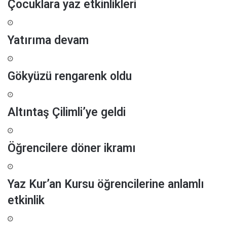
Çocuklara yaz etkinlikleri
y
e
c
Yatırıma devam
a
n
ı
Gökyüzü rengarenk oldu
Altıntaş Çilimli’ye geldi
Öğrencilere döner ikramı
Yaz Kur’an Kursu öğrencilerine anlamlı
etkinlik