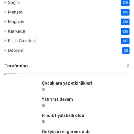
Sağlık
179
Manşet
165
Magazin
136
Karikatür
135
Fısıltı Gazetesi
107
Deprem
28
Tarafından
Çocuklara yaz etkinlikleri
Yatırıma devam
Fındık fiyatı belli oldu
Gökyüzü rengarenk oldu