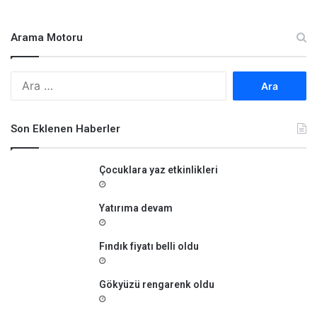
Arama Motoru
A
r
a
m
Son Eklenen Haberler
a
:
Çocuklara yaz etkinlikleri
Yatırıma devam
Fındık fiyatı belli oldu
Gökyüzü rengarenk oldu