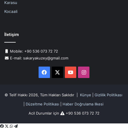
Karasu
Kocaali
İletişim
Mobile: +90 536 073 72 72
E-mail: sakaryakuzey@gmail.com
Facebook
X
YouTube
Instagram
© Telif Hakkı 2026, Tüm Hakları Saklıdır |
Künye
|
Gizlilik Politikası
|
Düzeltme Politikası
|
Haber Doğrulama Ilkesi
Acil Durumlar için
+90 536 073 72 72
Facebook
X
WhatsApp
Telegram