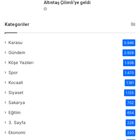
Altıntaş Çilimli’ye geldi
Kategoriler
Karasu
5.946
Gündem
2.928
Köşe Yazıları
1.938
Spor
1.470
Kocaali
1.181
Siyaset
1.125
Sakarya
702
Eğitim
654
3. Sayfa
226
Ekonomi
220