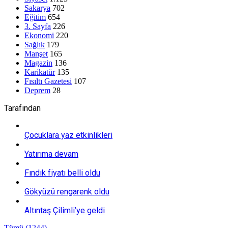
Sakarya
702
Eğitim
654
3. Sayfa
226
Ekonomi
220
Sağlık
179
Manşet
165
Magazin
136
Karikatür
135
Fısıltı Gazetesi
107
Deprem
28
Tarafından
Çocuklara yaz etkinlikleri
Yatırıma devam
Fındık fiyatı belli oldu
Gökyüzü rengarenk oldu
Altıntaş Çilimli’ye geldi
Tümü (1244)