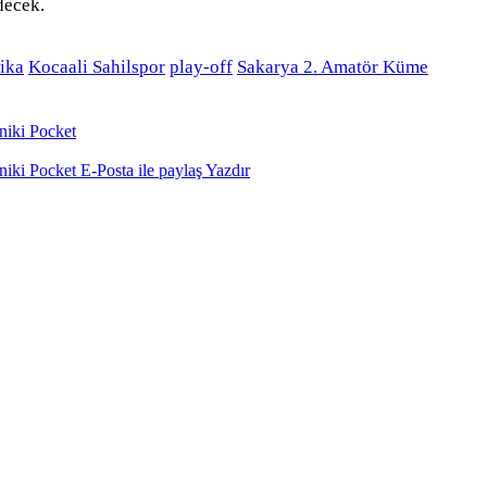
decek.
ika
Kocaali Sahilspor
play-off
Sakarya 2. Amatör Küme
niki
Pocket
niki
Pocket
E-Posta ile paylaş
Yazdır