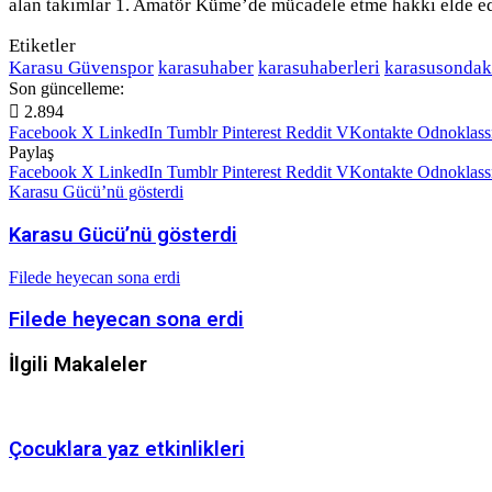
alan takımlar 1. Amatör Küme’de mücadele etme hakkı elde e
Etiketler
Karasu Güvenspor
karasuhaber
karasuhaberleri
karasusondak
Son güncelleme:
2.894
Facebook
X
LinkedIn
Tumblr
Pinterest
Reddit
VKontakte
Odnoklass
Paylaş
Facebook
X
LinkedIn
Tumblr
Pinterest
Reddit
VKontakte
Odnoklass
Karasu Gücü’nü gösterdi
Karasu Gücü’nü gösterdi
Filede heyecan sona erdi
Filede heyecan sona erdi
İlgili Makaleler
Çocuklara yaz etkinlikleri