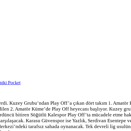
niki
Pocket
rdi. Kuzey Grubu’ndan Play Off’a çıkan dört takım 1. Amatör
ilen 2. Amatör Küme’de Play Off heyecanı başlıyor. Kuzey grub
rdüncü bitiren Söğütlü Kalespor Play Off’ta mücadele etme hak
 karşılaşacak. Karasu Güvenspor ise Yazlık, Serdivan Esentepe 
erkezi’ndeki tarafsız sahada oynanacak. Tek devreli lig usulü