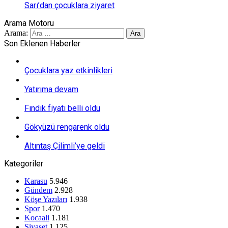
Sarı’dan çocuklara ziyaret
Arama Motoru
Arama:
Son Eklenen Haberler
Çocuklara yaz etkinlikleri
Yatırıma devam
Fındık fiyatı belli oldu
Gökyüzü rengarenk oldu
Altıntaş Çilimli’ye geldi
Kategoriler
Karasu
5.946
Gündem
2.928
Köşe Yazıları
1.938
Spor
1.470
Kocaali
1.181
Siyaset
1.125