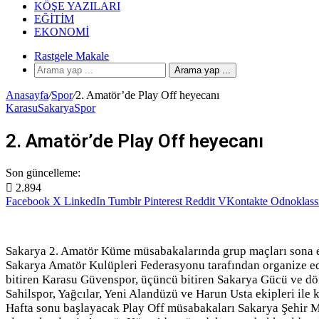
KÖŞE YAZILARI
EĞITIM
EKONOMI
Rastgele Makale
Arama yap ...
Anasayfa
/
Spor
/
2. Amatör’de Play Off heyecanı
Karasu
Sakarya
Spor
2. Amatör’de Play Off heyecanı
Son güncelleme:
2.894
Facebook
X
LinkedIn
Tumblr
Pinterest
Reddit
VKontakte
Odnoklass
Sakarya 2. Amatör Küme müsabakalarında grup maçları sona e
Sakarya Amatör Kulüpleri Federasyonu tarafından organize ed
bitiren Karasu Güvenspor, üçüncü bitiren Sakarya Gücü ve dö
Sahilspor, Yağcılar, Yeni Alandüzü ve Harun Usta ekipleri ile
Hafta sonu başlayacak Play Off müsabakaları Sakarya Şehir M