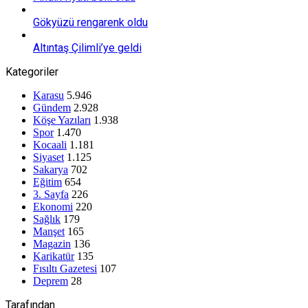
Gökyüzü rengarenk oldu
Altıntaş Çilimli’ye geldi
Kategoriler
Karasu
5.946
Gündem
2.928
Köşe Yazıları
1.938
Spor
1.470
Kocaali
1.181
Siyaset
1.125
Sakarya
702
Eğitim
654
3. Sayfa
226
Ekonomi
220
Sağlık
179
Manşet
165
Magazin
136
Karikatür
135
Fısıltı Gazetesi
107
Deprem
28
Tarafından