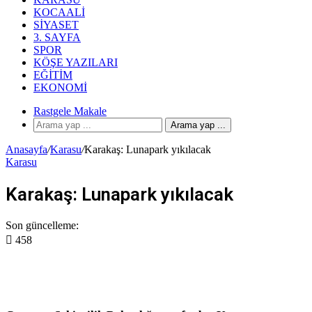
KOCAALI
SIYASET
3. SAYFA
SPOR
KÖŞE YAZILARI
EĞITIM
EKONOMI
Rastgele Makale
Arama yap ...
Anasayfa
/
Karasu
/
Karakaş: Lunapark yıkılacak
Karasu
Karakaş: Lunapark yıkılacak
Son güncelleme:
458