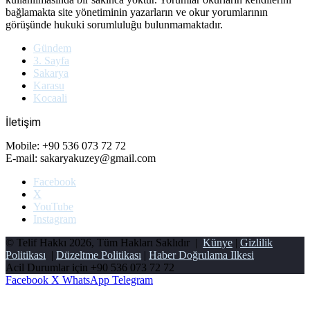
bağlamakta site yönetiminin yazarların ve okur yorumlarının
görüşünde hukuki sorumluluğu bulunmamaktadır.
Gündem
3. Sayfa
Sakarya
Karasu
Kocaali
İletişim
Mobile: +90 536 073 72 72
E-mail: sakaryakuzey@gmail.com
Facebook
X
YouTube
Instagram
© Telif Hakkı 2026, Tüm Hakları Saklıdır |
Künye
|
Gizlilik
Politikası
|
Düzeltme Politikası
|
Haber Doğrulama Ilkesi
Acil Durumlar için
+90 536 073 72 72
Facebook
X
WhatsApp
Telegram