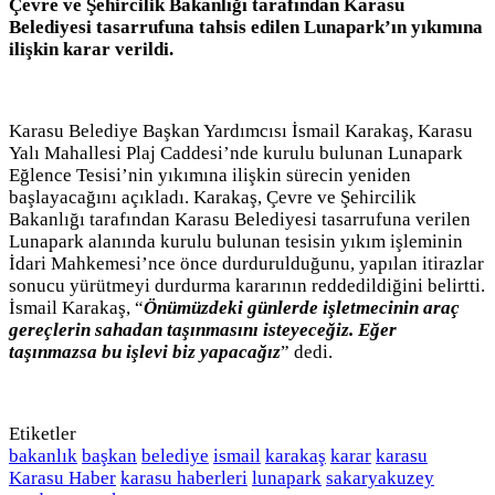
Çevre ve Şehircilik Bakanlığı tarafından Karasu
Belediyesi tasarrufuna tahsis edilen Lunapark’ın yıkımına
ilişkin karar verildi.
Karasu Belediye Başkan Yardımcısı İsmail Karakaş, Karasu
Yalı Mahallesi Plaj Caddesi’nde kurulu bulunan Lunapark
Eğlence Tesisi’nin yıkımına ilişkin sürecin yeniden
başlayacağını açıkladı. Karakaş, Çevre ve Şehircilik
Bakanlığı tarafından Karasu Belediyesi tasarrufuna verilen
Lunapark alanında kurulu bulunan tesisin yıkım işleminin
İdari Mahkemesi’nce önce durdurulduğunu, yapılan itirazlar
sonucu yürütmeyi durdurma kararının reddedildiğini belirtti.
İsmail Karakaş, “
Önümüzdeki günlerde işletmecinin araç
gereçlerin sahadan taşınmasını isteyeceğiz. Eğer
taşınmazsa bu işlevi biz yapacağız
” dedi.
Etiketler
bakanlık
başkan
belediye
ismail
karakaş
karar
karasu
Karasu Haber
karasu haberleri
lunapark
sakaryakuzey