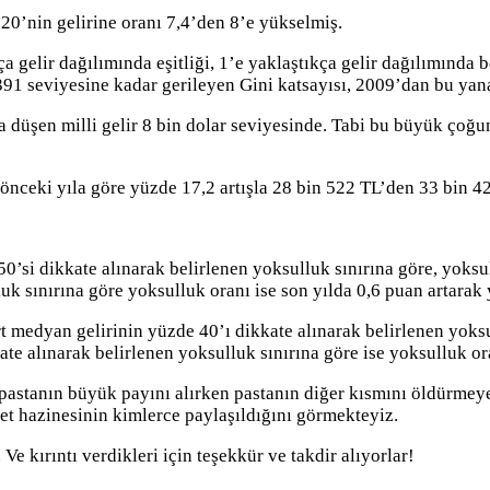
20’nin gelirine oranı 7,4’den 8’e yükselmiş.
kça gelir dağılımında eşitliği, 1’e yaklaştıkça gelir dağılımında
,391 seviyesine kadar gerileyen Gini katsayısı, 2009’dan bu yan
şına düşen milli gelir 8 bin dolar seviyesinde. Tabi bu büyük ço
ir önceki yıla göre yüzde 17,2 artışla 28 bin 522 TL’den 33 bin 
50’si dikkate alınarak belirlenen yoksulluk sınırına göre, yoks
uk sınırına göre yoksulluk oranı ise son yılda 0,6 puan artarak
rt medyan gelirinin yüzde 40’ı dikkate alınarak belirlenen yoksu
ate alınarak belirlenen yoksulluk sınırına göre ise yoksulluk or
al pastanın büyük payını alırken pastanın diğer kısmını öldürmey
et hazinesinin kimlerce paylaşıldığını görmekteyiz.
 Ve kırıntı verdikleri için teşekkür ve takdir alıyorlar!