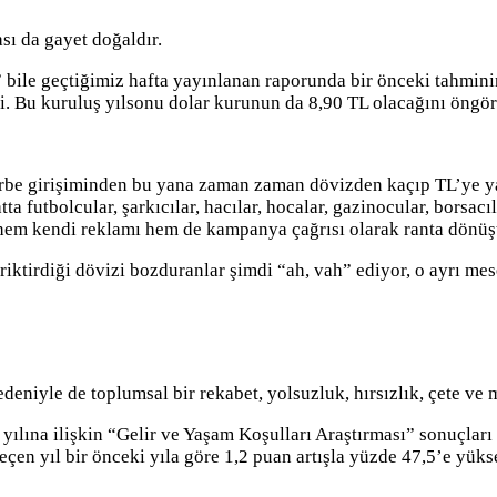
sı da gayet doğaldır.
 bile geçtiğimiz hafta yayınlanan raporunda bir önceki tahmini
ti. Bu kuruluş yılsonu dolar kurunun da 8,90 TL olacağını öngö
e girişiminden bu yana zaman zaman dövizden kaçıp TL’ye yatı
atta futbolcular, şarkıcılar, hacılar, hocalar, gazinocular, borsac
hem kendi reklamı hem de kampanya çağrısı olarak ranta dönüş
riktirdiği dövizi bozduranlar şimdi “ah, vah” ediyor, o ayrı mes
nedeniyle de toplumsal bir rekabet, yolsuzluk, hırsızlık, çete ve
yılına ilişkin “Gelir ve Yaşam Koşulları Araştırması” sonuçla
eçen yıl bir önceki yıla göre 1,2 puan artışla yüzde 47,5’e yük