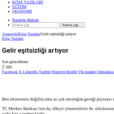
KÖŞE YAZILARI
EĞITIM
EKONOMI
Rastgele Makale
Arama yap ...
Anasayfa
/
Köşe Yazıları
/
Gelir eşitsizliği artıyor
Köşe Yazıları
Gelir eşitsizliği artıyor
Son güncelleme:
269
Facebook
X
LinkedIn
Tumblr
Pinterest
Reddit
VKontakte
Odnoklass
Ben ekonomist değilim ama az çok mesleğim gereği piyasayı t
TC Merkez Bankası’nın da, ülkeyi yönetenlerin de, uluslarara
çoğu kez yanılmışlardır.