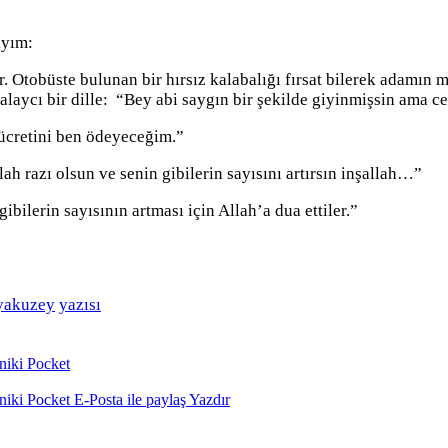
ayım:
 Otobüste bulunan bir hırsız kalabalığı fırsat bilerek adamın m
 alaycı bir dille: “Bey abi saygın bir şekilde giyinmişsin ama 
 ücretini ben ödeyeceğim.”
h razı olsun ve senin gibilerin sayısını artırsın inşallah…”
ibilerin sayısının artması için Allah’a dua ettiler.”
yakuzey
yazısı
niki
Pocket
niki
Pocket
E-Posta ile paylaş
Yazdır