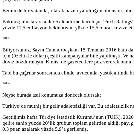
Benim de bir vatandaş olarak bazen yanıldığım olmuştur, olma
Bakınız; uluslararası derecelendirme kuruluşu “Fitch Ratings”
yüzde 11,5 enflasyon beklentisini yüzde 15,5 olarak revize et
***
Biliyorsunuz, Sayın Cumhurbaşkanı 15 Temmuz 2016 hain darb
için (özellikle dolar) çeşitli kampanyalar bile yapılmıştı. Ve h
döviz bozdurmuştu. Kimisi de gazetecilere poz vererek bunu 
Tabi bu çağrılar sonrasında elinde, avucunda, yastık altında bi
***
Neyse burada asıl konumuza dönecek olursak;
Türkiye’de müthiş bir gelir adaletsizliği var. Bu adaletsizlik 
Geçtiğimiz hafta Türkiye İstatistik Kurumu’nun (TÜİK), 2020 
gelire sahip yüzde 20’lik grubun toplam gelirden aldığı pay, g
0,3 puan azalarak yüzde 5,9’a gerilemiş.