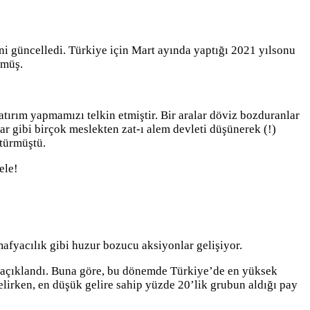
ni güncelledi. Türkiye için Mart ayında yaptığı 2021 yılsonu
rmüş.
rım yapmamızı telkin etmiştir. Bir aralar döviz bozduranlar
ılar gibi birçok meslekten zat-ı alem devleti düşünerek (!)
türmüştü.
ele!
 mafyacılık gibi huzur bozucu aksiyonlar gelişiyor.
rı açıklandı. Buna göre, bu dönemde Türkiye’de en yüksek
selirken, en düşük gelire sahip yüzde 20’lik grubun aldığı pay