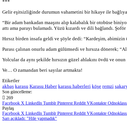
***
Gelir eşitsizliğinde durumun vahametini bir hikaye ile bağlıy
“Bir adam bankadan maaşını alıp kalabalık bir otobüse biniyor.
attı ama parayı bulamadı. Yüzü kızardı ve dili bağlandı. Şoför
Hırsız birden insafa geldi ve şöyle dedi: “Kardeşim, abimizin
Parası çalınan onurlu adam gülümsedi ve hırsıza dönerek; “Alla
Yolcular da aynı şekilde hırsızın güzel ahlakını övdü ve onun g
Ve… O zamandan beri sayılar artmakta!
Etiketler
akbaş
karasu
Karasu Haber
karasu haberleri
köşe
remzi
sakar
Son güncelleme:
269
Facebook
X
LinkedIn
Tumblr
Pinterest
Reddit
VKontakte
Odnoklass
Paylaş
Facebook
X
LinkedIn
Tumblr
Pinterest
Reddit
VKontakte
Odnoklass
Sarı açıkladı: "Hile yapmadık"