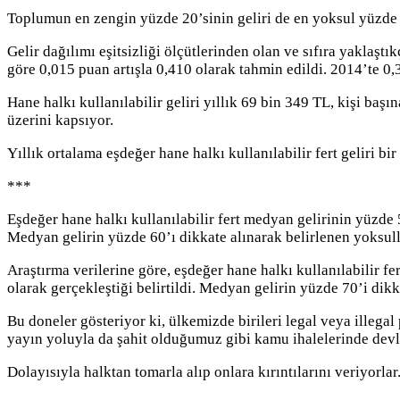
Toplumun en zengin yüzde 20’sinin geliri de en yoksul yüzde 
Gelir dağılımı eşitsizliği ölçütlerinden olan ve sıfıra yaklaştı
göre 0,015 puan artışla 0,410 olarak tahmin edildi. 2014’te 0
Hane halkı kullanılabilir geliri yıllık 69 bin 349 TL, kişi ba
üzerini kapsıyor.
Yıllık ortalama eşdeğer hane halkı kullanılabilir fert geliri b
***
Eşdeğer hane halkı kullanılabilir fert medyan gelirinin yüzde 
Medyan gelirin yüzde 60’ı dikkate alınarak belirlenen yoksull
Araştırma verilerine göre, eşdeğer hane halkı kullanılabilir fe
olarak gerçekleştiği belirtildi. Medyan gelirin yüzde 70’i dikk
Bu doneler gösteriyor ki, ülkemizde birileri legal veya illeg
yayın yoluyla da şahit olduğumuz gibi kamu ihalelerinde devl
Dolayısıyla halktan tomarla alıp onlara kırıntılarını veriyorlar.