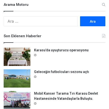
Arama Motoru
A
r
a
m
Son Eklenen Haberler
a
:
Karasu’da uyuşturucu operasyonu
Geleceğin futbolcuları sezonu açtı
Mobil Kanser Tarama Tırı Karasu Devlet
Hastanesinde Vatandaşlarla Buluştu.