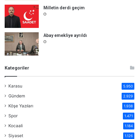
Milletin derdi geçim
Abay emekliye ayrıldı
Kategoriler
Karasu
5.950
Gündem
2.929
Köşe Yazıları
1.938
Spor
1.471
Kocaali
1.184
Siyaset
1.126