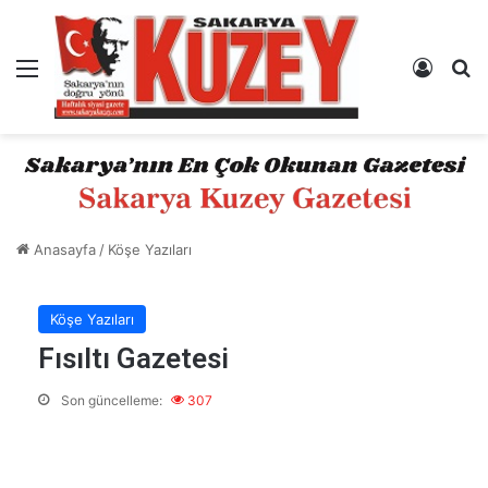
Menü
Kayıt 
A
Anasayfa
/
Köşe Yazıları
Köşe Yazıları
Fısıltı Gazetesi
Son güncelleme:
307