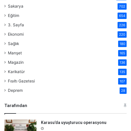
Sakarya
702
Eğitim
654
3. Sayfa
226
Ekonomi
220
Sağlık
180
Manşet
165
Magazin
136
Karikatür
135
Fısıltı Gazetesi
107
Deprem
28
Tarafından
Karasu’da uyuşturucu operasyonu