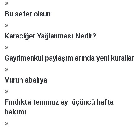
l
Bu sefer olsun
i
k
v
a
Karaciğer Yağlanması Nedir?
k
t
i
Gayrimenkul paylaşımlarında yeni kurallar
Vurun abalıya
Fındıkta temmuz ayı üçüncü hafta
bakımı