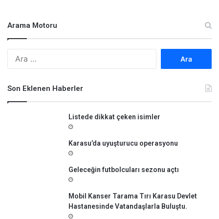
Arama Motoru
A
r
a
m
Son Eklenen Haberler
a
:
Listede dikkat çeken isimler
Karasu’da uyuşturucu operasyonu
Geleceğin futbolcuları sezonu açtı
Mobil Kanser Tarama Tırı Karasu Devlet
Hastanesinde Vatandaşlarla Buluştu.