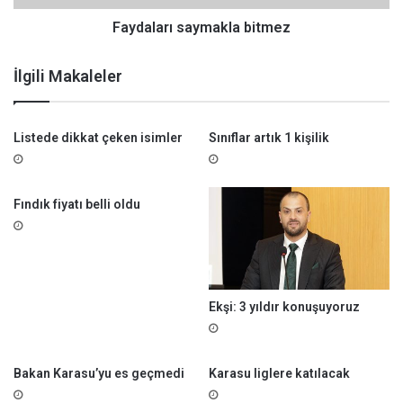
ı
s
Faydaları saymakla bitmez
a
y
İlgili Makaleler
m
a
k
Listede dikkat çeken isimler
Sınıflar artık 1 kişilik
l
a
b
i
Fındık fiyatı belli oldu
t
m
e
z
Ekşi: 3 yıldır konuşuyoruz
Bakan Karasu’yu es geçmedi
Karasu liglere katılacak