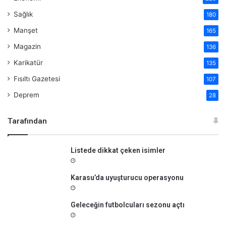
Sağlık
180
Manşet
165
Magazin
136
Karikatür
135
Fısıltı Gazetesi
107
Deprem
28
Tarafından
Listede dikkat çeken isimler
Karasu’da uyuşturucu operasyonu
Geleceğin futbolcuları sezonu açtı