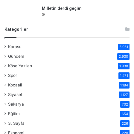
Milletin derdi geçim
Kategoriler
Karasu
5.951
Gündem
2.930
Köşe Yazıları
1.938
Spor
1.471
Kocaali
1.184
Siyaset
1.127
Sakarya
702
Eğitim
654
3. Sayfa
226
Ekonomi
220