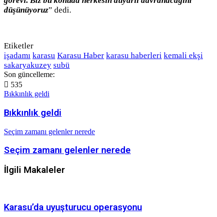
görevi. Biz bu konuda herkesin duyarlı davranacağını
düşünüyoruz
” dedi.
Etiketler
işadamı
karasu
Karasu Haber
karasu haberleri
kemali ekşi
sakaryakuzey
subü
Son güncelleme:
535
Bıkkınlık geldi
Bıkkınlık geldi
Seçim zamanı gelenler nerede
Seçim zamanı gelenler nerede
İlgili Makaleler
Karasu’da uyuşturucu operasyonu