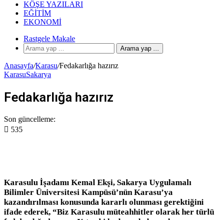
KÖŞE YAZILARI
EĞITIM
EKONOMI
Rastgele Makale
Arama yap ...
Anasayfa
/
Karasu
/
Fedakarlığa hazırız
Karasu
Sakarya
Fedakarlığa hazırız
Son güncelleme:
535
Karasulu İşadamı Kemal Ekşi, Sakarya Uygulamalı
Bilimler Üniversitesi Kampüsü’nün Karasu’ya
kazandırılması konusunda kararlı olunması gerektiğini
ifade ederek, “Biz Karasulu müteahhitler olarak her türlü