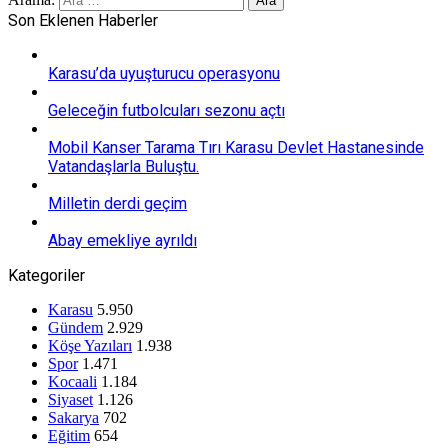
Son Eklenen Haberler
Karasu’da uyuşturucu operasyonu
Geleceğin futbolcuları sezonu açtı
Mobil Kanser Tarama Tırı Karasu Devlet Hastanesinde
Vatandaşlarla Buluştu.
Milletin derdi geçim
Abay emekliye ayrıldı
Kategoriler
Karasu
5.950
Gündem
2.929
Köşe Yazıları
1.938
Spor
1.471
Kocaali
1.184
Siyaset
1.126
Sakarya
702
Eğitim
654