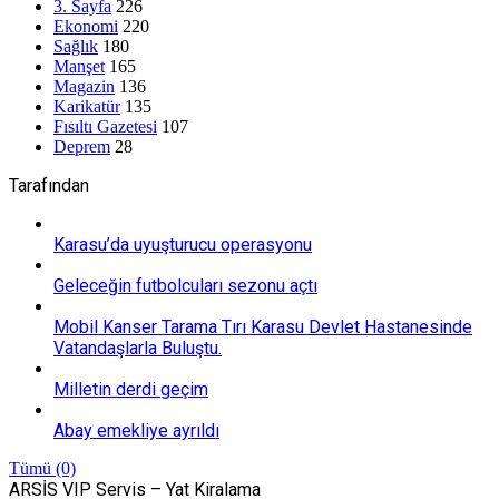
3. Sayfa
226
Ekonomi
220
Sağlık
180
Manşet
165
Magazin
136
Karikatür
135
Fısıltı Gazetesi
107
Deprem
28
Tarafından
Karasu’da uyuşturucu operasyonu
Geleceğin futbolcuları sezonu açtı
Mobil Kanser Tarama Tırı Karasu Devlet Hastanesinde
Vatandaşlarla Buluştu.
Milletin derdi geçim
Abay emekliye ayrıldı
Tümü (0)
ARSİS VIP Servis – Yat Kiralama