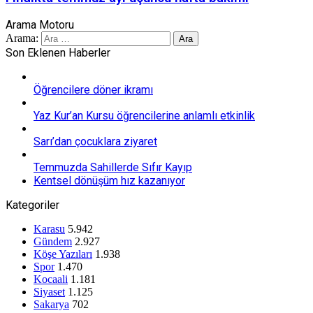
Arama Motoru
Arama:
Son Eklenen Haberler
Öğrencilere döner ikramı
Yaz Kur’an Kursu öğrencilerine anlamlı etkinlik
Sarı’dan çocuklara ziyaret
Temmuzda Sahillerde Sıfır Kayıp
Kentsel dönüşüm hız kazanıyor
Kategoriler
Karasu
5.942
Gündem
2.927
Köşe Yazıları
1.938
Spor
1.470
Kocaali
1.181
Siyaset
1.125
Sakarya
702