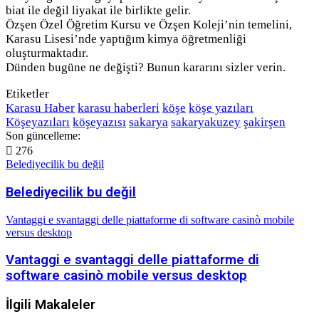
biat ile değil liyakat ile birlikte gelir.
Özşen Özel Öğretim Kursu ve Özşen Koleji’nin temelini,
Karasu Lisesi’nde yaptığım kimya öğretmenliği
oluşturmaktadır.
Dünden bugüne ne değişti? Bunun kararını sizler verin.
Etiketler
Karasu Haber
karasu haberleri
köşe
köşe yazıları
Köşeyazıları
köşeyazısı
sakarya
sakaryakuzey
şakirşen
Son güncelleme:
276
Belediyecilik bu değil
Belediyecilik bu değil
Vantaggi e svantaggi delle piattaforme di software casinò mobile
versus desktop
Vantaggi e svantaggi delle piattaforme di
software casinò mobile versus desktop
İlgili Makaleler