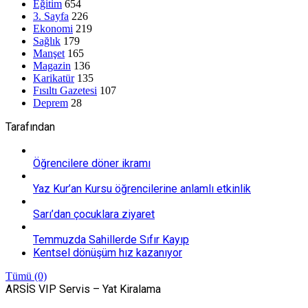
Eğitim
654
3. Sayfa
226
Ekonomi
219
Sağlık
179
Manşet
165
Magazin
136
Karikatür
135
Fısıltı Gazetesi
107
Deprem
28
Tarafından
Öğrencilere döner ikramı
Yaz Kur’an Kursu öğrencilerine anlamlı etkinlik
Sarı’dan çocuklara ziyaret
Temmuzda Sahillerde Sıfır Kayıp
Kentsel dönüşüm hız kazanıyor
Tümü (0)
ARSİS VIP Servis – Yat Kiralama