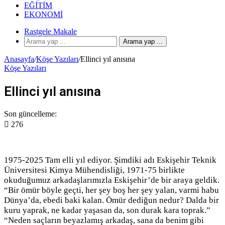
EĞITIM
EKONOMI
Rastgele Makale
Arama yap ...
Anasayfa
/
Köşe Yazıları
/
Ellinci yıl anısına
Köşe Yazıları
Ellinci yıl anısına
Son güncelleme:
276
1975-2025 Tam elli yıl ediyor. Şimdiki adı Eskişehir Teknik
Üniversitesi Kimya Mühendisliği, 1971-75 birlikte
okuduğumuz arkadaşlarımızla Eskişehir’de bir araya geldik.
“Bir ömür böyle geçti, her şey boş her şey yalan, varmi habu
Dünya’da, ebedi baki kalan. Ömür dediğun nedur? Dalda bir
kuru yaprak, ne kadar yaşasan da, son durak kara toprak.”
“Neden saçların beyazlamış arkadaş, sana da benim gibi