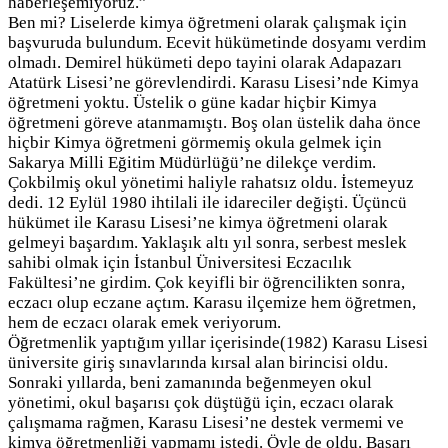
haberleşemiyoruz.”
Ben mi? Liselerde kimya öğretmeni olarak çalışmak için
başvuruda bulundum. Ecevit hükümetinde dosyamı verdim
olmadı. Demirel hükümeti depo tayini olarak Adapazarı
Atatürk Lisesi’ne görevlendirdi. Karasu Lisesi’nde Kimya
öğretmeni yoktu. Üstelik o güne kadar hiçbir Kimya
öğretmeni göreve atanmamıştı. Boş olan üstelik daha önce
hiçbir Kimya öğretmeni görmemiş okula gelmek için
Sakarya Milli Eğitim Müdürlüğü’ne dilekçe verdim.
Çokbilmiş okul yönetimi haliyle rahatsız oldu. İstemeyuz
dedi. 12 Eylül 1980 ihtilali ile idareciler değişti. Üçüncü
hükümet ile Karasu Lisesi’ne kimya öğretmeni olarak
gelmeyi başardım. Yaklaşık altı yıl sonra, serbest meslek
sahibi olmak için İstanbul Üniversitesi Eczacılık
Fakültesi’ne girdim. Çok keyifli bir öğrencilikten sonra,
eczacı olup eczane açtım. Karasu ilçemize hem öğretmen,
hem de eczacı olarak emek veriyorum.
Öğretmenlik yaptığım yıllar içerisinde(1982) Karasu Lisesi
üniversite giriş sınavlarında kırsal alan birincisi oldu.
Sonraki yıllarda, beni zamanında beğenmeyen okul
yönetimi, okul başarısı çok düştüğü için, eczacı olarak
çalışmama rağmen, Karasu Lisesi’ne destek vermemi ve
kimya öğretmenliği yapmamı istedi. Öyle de oldu. Başarı