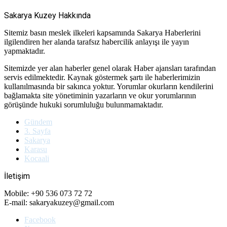
Sakarya Kuzey Hakkında
Sitemiz basın meslek ilkeleri kapsamında Sakarya Haberlerini
ilgilendiren her alanda tarafsız habercilik anlayışı ile yayın
yapmaktadır.
Sitemizde yer alan haberler genel olarak Haber ajansları tarafından
servis edilmektedir. Kaynak göstermek şartı ile haberlerimizin
kullanılmasında bir sakınca yoktur. Yorumlar okurların kendilerini
bağlamakta site yönetiminin yazarların ve okur yorumlarının
görüşünde hukuki sorumluluğu bulunmamaktadır.
Gündem
3. Sayfa
Sakarya
Karasu
Kocaali
İletişim
Mobile: +90 536 073 72 72
E-mail: sakaryakuzey@gmail.com
Facebook