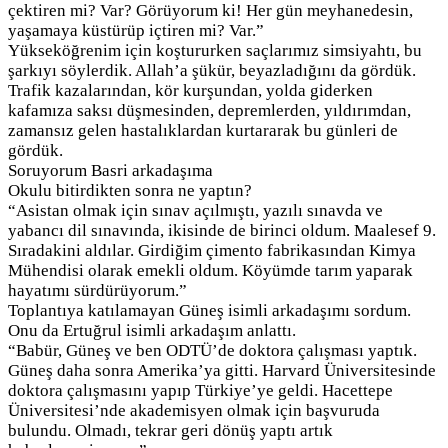
çektiren mi? Var? Görüyorum ki! Her gün meyhanedesin,
yaşamaya küstürüp içtiren mi? Var.”
Yükseköğrenim için koştururken saçlarımız simsiyahtı, bu
şarkıyı söylerdik. Allah’a şükür, beyazladığını da gördük.
Trafik kazalarından, kör kurşundan, yolda giderken
kafamıza saksı düşmesinden, depremlerden, yıldırımdan,
zamansız gelen hastalıklardan kurtararak bu günleri de
gördük.
Soruyorum Basri arkadaşıma
Okulu bitirdikten sonra ne yaptın?
“Asistan olmak için sınav açılmıştı, yazılı sınavda ve
yabancı dil sınavında, ikisinde de birinci oldum. Maalesef 9.
Sıradakini aldılar. Girdiğim çimento fabrikasından Kimya
Mühendisi olarak emekli oldum. Köyümde tarım yaparak
hayatımı sürdürüyorum.”
Toplantıya katılamayan Güneş isimli arkadaşımı sordum.
Onu da Ertuğrul isimli arkadaşım anlattı.
“Babür, Güneş ve ben ODTÜ’de doktora çalışması yaptık.
Güneş daha sonra Amerika’ya gitti. Harvard Üniversitesinde
doktora çalışmasını yapıp Türkiye’ye geldi. Hacettepe
Üniversitesi’nde akademisyen olmak için başvuruda
bulundu. Olmadı, tekrar geri dönüş yaptı artık