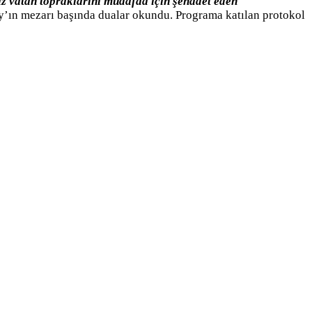
z vatan topraklarını müdafaa için şehadet eden
y’ın mezarı başında dualar okundu. Programa katılan protokol