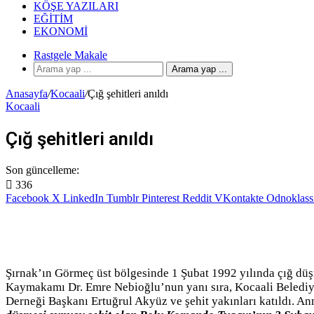
KÖŞE YAZILARI
EĞITIM
EKONOMI
Rastgele Makale
Arama yap ...
Anasayfa
/
Kocaali
/
Çığ şehitleri anıldı
Kocaali
Çığ şehitleri anıldı
Son güncelleme:
336
Facebook
X
LinkedIn
Tumblr
Pinterest
Reddit
VKontakte
Odnoklass
Şırnak’ın Görmeç üst bölgesinde 1 Şubat 1992 yılında çığ düş
Kaymakamı Dr. Emre Nebioğlu’nun yanı sıra, Kocaali Belediy
Derneği Başkanı Ertuğrul Akyüz ve şehit yakınları katıldı