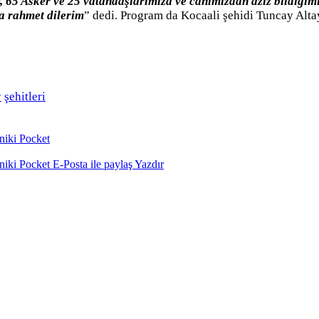
65 Asker ve 25 vatandaşlarımıza ve canımızdan aziz bildiğimi
ha rahmet dilerim
” dedi. Program da Kocaali şehidi Tuncay Alta
y
şehitleri
niki
Pocket
niki
Pocket
E-Posta ile paylaş
Yazdır