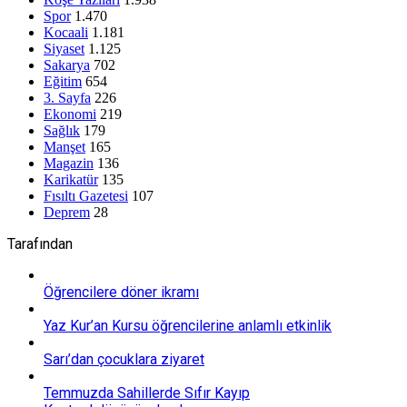
Spor
1.470
Kocaali
1.181
Siyaset
1.125
Sakarya
702
Eğitim
654
3. Sayfa
226
Ekonomi
219
Sağlık
179
Manşet
165
Magazin
136
Karikatür
135
Fısıltı Gazetesi
107
Deprem
28
Tarafından
Öğrencilere döner ikramı
Yaz Kur’an Kursu öğrencilerine anlamlı etkinlik
Sarı’dan çocuklara ziyaret
Temmuzda Sahillerde Sıfır Kayıp