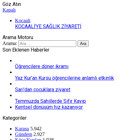
Göz Atın
Kapalı
Kocaali
KOCAALİ’YE SAĞLIK ZİYARETİ
Arama Motoru
Arama:
Son Eklenen Haberler
Öğrencilere döner ikramı
Yaz Kur’an Kursu öğrencilerine anlamlı etkinlik
Sarı’dan çocuklara ziyaret
Temmuzda Sahillerde Sıfır Kayıp
Kentsel dönüşüm hız kazanıyor
Kategoriler
Karasu
5.942
Gündem
2.927
Köşe Yazıları
1.938