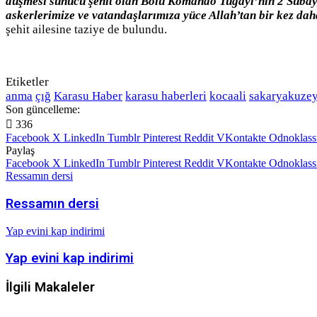
düşmesi sunucu şehit olan Bolu Komando Tugayı’nın 2 Subay, 
askerlerimize ve vatandaşlarımıza yüce Allah’tan bir kez da
şehit ailesine taziye de bulundu.
Etiketler
anma
çığ
Karasu Haber
karasu haberleri
kocaali
sakaryakuze
Son güncelleme:
336
Facebook
X
LinkedIn
Tumblr
Pinterest
Reddit
VKontakte
Odnoklass
Paylaş
Facebook
X
LinkedIn
Tumblr
Pinterest
Reddit
VKontakte
Odnoklass
Ressamın dersi
Ressamın dersi
Yap evini kap indirimi
Yap evini kap indirimi
İlgili Makaleler