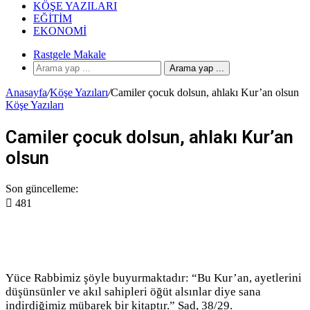
KÖŞE YAZILARI
EĞITIM
EKONOMI
Rastgele Makale
Arama yap ...
Anasayfa
/
Köşe Yazıları
/
Camiler çocuk dolsun, ahlakı Kur’an olsun
Köşe Yazıları
Camiler çocuk dolsun, ahlakı Kur’an
olsun
Son güncelleme:
481
Yüce Rabbimiz şöyle buyurmaktadır: “Bu Kur’an, ayetlerini
düşünsünler ve akıl sahipleri öğüt alsınlar diye sana
indirdiğimiz mübarek bir kitaptır.” Sad, 38/29.