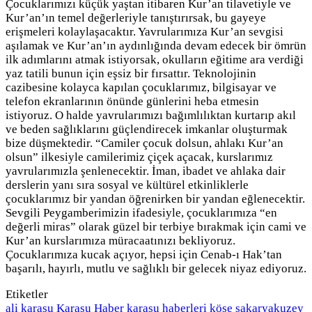
Çocuklarımızı küçük yaştan itibaren Kur’an tilavetiyle ve
Kur’an’ın temel değerleriyle tanıştırırsak, bu gayeye
erişmeleri kolaylaşacaktır. Yavrularımıza Kur’an sevgisi
aşılamak ve Kur’an’ın aydınlığında devam edecek bir ömrün
ilk adımlarını atmak istiyorsak, okulların eğitime ara verdiği
yaz tatili bunun için eşsiz bir fırsattır. Teknolojinin
cazibesine kolayca kapılan çocuklarımız, bilgisayar ve
telefon ekranlarının önünde günlerini heba etmesin
istiyoruz. O halde yavrularımızı bağımlılıktan kurtarıp akıl
ve beden sağlıklarını güçlendirecek imkanlar oluşturmak
bize düşmektedir. “Camiler çocuk dolsun, ahlakı Kur’an
olsun” ilkesiyle camilerimiz çiçek açacak, kurslarımız
yavrularımızla şenlenecektir. İman, ibadet ve ahlaka dair
derslerin yanı sıra sosyal ve kültürel etkinliklerle
çocuklarımız bir yandan öğrenirken bir yandan eğlenecektir.
Sevgili Peygamberimizin ifadesiyle, çocuklarımıza “en
değerli miras” olarak güzel bir terbiye bırakmak için cami ve
Kur’an kurslarımıza müracaatınızı bekliyoruz.
Çocuklarımıza kucak açıyor, hepsi için Cenab-ı Hak’tan
başarılı, hayırlı, mutlu ve sağlıklı bir gelecek niyaz ediyoruz.
Etiketler
ali
karasu
Karasu Haber
karasu haberleri
köşe
sakaryakuzey