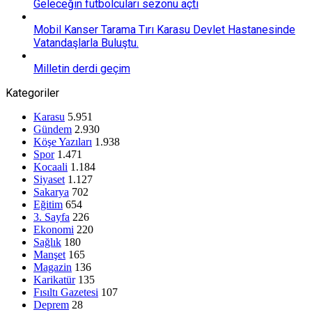
Geleceğin futbolcuları sezonu açtı
Mobil Kanser Tarama Tırı Karasu Devlet Hastanesinde
Vatandaşlarla Buluştu.
Milletin derdi geçim
Kategoriler
Karasu
5.951
Gündem
2.930
Köşe Yazıları
1.938
Spor
1.471
Kocaali
1.184
Siyaset
1.127
Sakarya
702
Eğitim
654
3. Sayfa
226
Ekonomi
220
Sağlık
180
Manşet
165
Magazin
136
Karikatür
135
Fısıltı Gazetesi
107
Deprem
28