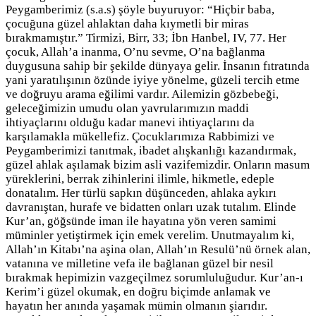
Peygamberimiz (s.a.s) şöyle buyuruyor: “Hiçbir baba,
çocuğuna güzel ahlaktan daha kıymetli bir miras
bırakmamıştır.” Tirmizi, Birr, 33; İbn Hanbel, IV, 77. Her
çocuk, Allah’a inanma, O’nu sevme, O’na bağlanma
duygusuna sahip bir şekilde dünyaya gelir. İnsanın fıtratında
yani yaratılışının özünde iyiye yönelme, güzeli tercih etme
ve doğruyu arama eğilimi vardır. Ailemizin gözbebeği,
geleceğimizin umudu olan yavrularımızın maddi
ihtiyaçlarını olduğu kadar manevi ihtiyaçlarını da
karşılamakla mükellefiz. Çocuklarımıza Rabbimizi ve
Peygamberimizi tanıtmak, ibadet alışkanlığı kazandırmak,
güzel ahlak aşılamak bizim asli vazifemizdir. Onların masum
yüreklerini, berrak zihinlerini ilimle, hikmetle, edeple
donatalım. Her türlü sapkın düşünceden, ahlaka aykırı
davranıştan, hurafe ve bidatten onları uzak tutalım. Elinde
Kur’an, göğsünde iman ile hayatına yön veren samimi
müminler yetiştirmek için emek verelim. Unutmayalım ki,
Allah’ın Kitabı’na aşina olan, Allah’ın Resulü’nü örnek alan,
vatanına ve milletine vefa ile bağlanan güzel bir nesil
bırakmak hepimizin vazgeçilmez sorumluluğudur. Kur’an-ı
Kerim’i güzel okumak, en doğru biçimde anlamak ve
hayatın her anında yaşamak mümin olmanın şiarıdır.