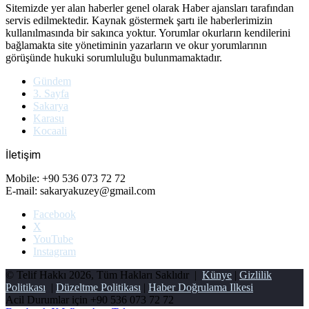
Sitemizde yer alan haberler genel olarak Haber ajansları tarafından
servis edilmektedir. Kaynak göstermek şartı ile haberlerimizin
kullanılmasında bir sakınca yoktur. Yorumlar okurların kendilerini
bağlamakta site yönetiminin yazarların ve okur yorumlarının
görüşünde hukuki sorumluluğu bulunmamaktadır.
Gündem
3. Sayfa
Sakarya
Karasu
Kocaali
İletişim
Mobile: +90 536 073 72 72
E-mail: sakaryakuzey@gmail.com
Facebook
X
YouTube
Instagram
© Telif Hakkı 2026, Tüm Hakları Saklıdır |
Künye
|
Gizlilik
Politikası
|
Düzeltme Politikası
|
Haber Doğrulama Ilkesi
Acil Durumlar için
+90 536 073 72 72