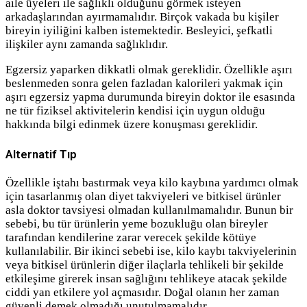
aile üyeleri ile sağlıklı olduğunu görmek isteyen
arkadaşlarından ayırmamalıdır. Birçok vakada bu kişiler
bireyin iyiliğini kalben istemektedir. Besleyici, şefkatli
ilişkiler aynı zamanda sağlıklıdır.
Egzersiz yaparken dikkatli olmak gereklidir. Özellikle aşırı
beslenmeden sonra gelen fazladan kalorileri yakmak için
aşırı egzersiz yapma durumunda bireyin doktor ile esasında
ne tür fiziksel aktivitelerin kendisi için uygun olduğu
hakkında bilgi edinmek üzere konuşması gereklidir.
Alternatif Tıp
Özellikle iştahı bastırmak veya kilo kaybına yardımcı olmak
için tasarlanmış olan diyet takviyeleri ve bitkisel ürünler
asla doktor tavsiyesi olmadan kullanılmamalıdır. Bunun bir
sebebi, bu tür ürünlerin yeme bozukluğu olan bireyler
tarafından kendilerine zarar verecek şekilde kötüye
kullanılabilir. Bir ikinci sebebi ise, kilo kaybı takviyelerinin
veya bitkisel ürünlerin diğer ilaçlarla tehlikeli bir şekilde
etkileşime girerek insan sağlığını tehlikeye atacak şekilde
ciddi yan etkilere yol açmasıdır. Doğal olanın her zaman
güvenli demek olmadığı unutulmamalıdır.