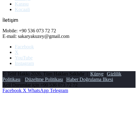
Karasu
Kocaali
İletişim
Mobile: +90 536 073 72 72
E-mail: sakaryakuzey@gmail.com
Facebook
X
YouTube
Instagram
© Telif Hakkı 2026, Tüm Hakları Saklıdır |
Künye
|
Gizlilik
Politikası
|
Düzeltme Politikası
|
Haber Doğrulama Ilkesi
Acil Durumlar için
+90 536 073 72 72
Facebook
X
WhatsApp
Telegram