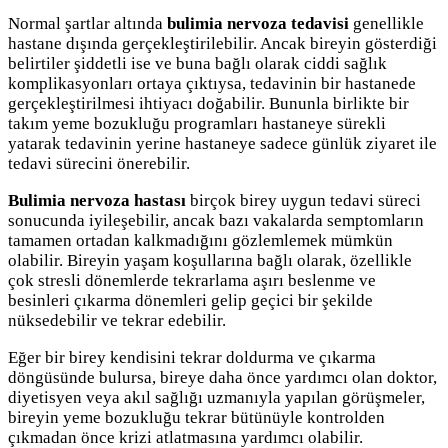
Normal şartlar altında
bulimia nervoza tedavisi
genellikle
hastane dışında gerçekleştirilebilir. Ancak bireyin gösterdiği
belirtiler şiddetli ise ve buna bağlı olarak ciddi sağlık
komplikasyonları ortaya çıktıysa, tedavinin bir hastanede
gerçekleştirilmesi ihtiyacı doğabilir. Bununla birlikte bir
takım yeme bozukluğu programları hastaneye sürekli
yatarak tedavinin yerine hastaneye sadece günlük ziyaret ile
tedavi sürecini önerebilir.
Bulimia nervoza hastası
birçok birey uygun tedavi süreci
sonucunda iyileşebilir, ancak bazı vakalarda semptomların
tamamen ortadan kalkmadığını gözlemlemek mümkün
olabilir. Bireyin yaşam koşullarına bağlı olarak, özellikle
çok stresli dönemlerde tekrarlama aşırı beslenme ve
besinleri çıkarma dönemleri gelip geçici bir şekilde
nüksedebilir ve tekrar edebilir.
Eğer bir birey kendisini tekrar doldurma ve çıkarma
döngüsünde bulursa, bireye daha önce yardımcı olan doktor,
diyetisyen veya akıl sağlığı uzmanıyla yapılan görüşmeler,
bireyin yeme bozukluğu tekrar bütünüyle kontrolden
çıkmadan önce krizi atlatmasına yardımcı olabilir.