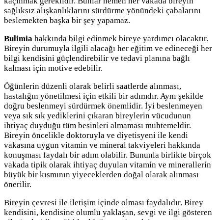
kaçınmak gereklidir. Bunlar hemen her vakada bireyin
sağlıksız alışkanlıklarını sürdürme yönündeki çabalarını
beslemekten başka bir şey yapamaz.
Bulimia
hakkında bilgi edinmek bireye yardımcı olacaktır.
Bireyin durumuyla ilgili alacağı her eğitim ve edineceği her
bilgi kendisini güçlendirebilir ve tedavi planına bağlı
kalması için motive edebilir.
Öğünlerin düzenli olarak belirli saatlerde alınması,
hastalığın yönetilmesi için etkili bir adımdır. Aynı şekilde
doğru beslenmeyi sürdürmek önemlidir. İyi beslenmeyen
veya sık sık yediklerini çıkaran bireylerin vücudunun
ihtiyaç duyduğu tüm besinleri almaması muhtemeldir.
Bireyin öncelikle doktoruyla ve diyetisyeni ile kendi
vakasına uygun vitamin ve mineral takviyeleri hakkında
konuşması faydalı bir adım olabilir. Bununla birlikte birçok
vakada tipik olarak ihtiyaç duyulan vitamin ve minerallerin
büyük bir kısmının yiyeceklerden doğal olarak alınması
önerilir.
Bireyin çevresi ile iletişim içinde olması faydalıdır. Birey
kendisini, kendisine olumlu yaklaşan, sevgi ve ilgi gösteren