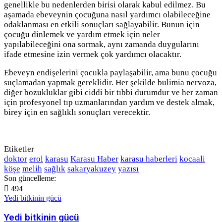
genellikle bu nedenlerden birisi olarak kabul edilmez. Bu
aşamada ebeveynin çocuğuna nasıl yardımcı olabileceğine
odaklanması en etkili sonuçları sağlayabilir. Bunun için
çocuğu dinlemek ve yardım etmek için neler
yapılabileceğini ona sormak, aynı zamanda duygularını
ifade etmesine izin vermek çok yardımcı olacaktır.
Ebeveyn endişelerini çocukla paylaşabilir, ama bunu çocuğu
suçlamadan yapmak gereklidir. Her şekilde bulimia nervoza,
diğer bozukluklar gibi ciddi bir tıbbi durumdur ve her zaman
için profesyonel tıp uzmanlarından yardım ve destek almak,
birey için en sağlıklı sonuçları verecektir.
Etiketler
doktor
erol
karasu
Karasu Haber
karasu haberleri
kocaali
köşe
melih
sağlık
sakaryakuzey
yazısı
Son güncelleme:
494
Yedi bitkinin gücü
Yedi bitkinin gücü