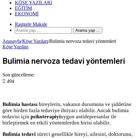
KÖŞE YAZILARI
EĞITIM
EKONOMI
Rastgele Makale
Arama yap ...
Anasayfa
/
Köşe Yazıları
/
Bulimia nervoza tedavi yöntemleri
Köşe Yazıları
Bulimia nervoza tedavi yöntemleri
Son güncelleme:
494
Bulimia hastası
bireylerin, vakanın durumuna ve şiddetine
göre birden fazla tedaviye ihtiyacı olabilir. Ancak bulimia
tedavisi için
psikoterapiyi
uygun antidepresanlar ile
birleştirmek en etkili yöntemlerden birisi olabilir.
Bulimia tedavi
süreci genellikle bireyi, ailesini, doktorunu,