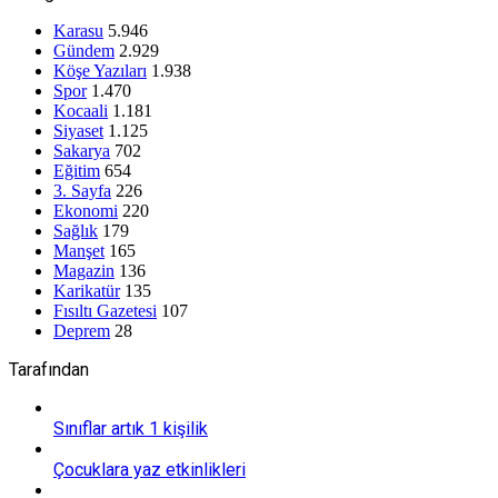
Karasu
5.946
Gündem
2.929
Köşe Yazıları
1.938
Spor
1.470
Kocaali
1.181
Siyaset
1.125
Sakarya
702
Eğitim
654
3. Sayfa
226
Ekonomi
220
Sağlık
179
Manşet
165
Magazin
136
Karikatür
135
Fısıltı Gazetesi
107
Deprem
28
Tarafından
Sınıflar artık 1 kişilik
Çocuklara yaz etkinlikleri