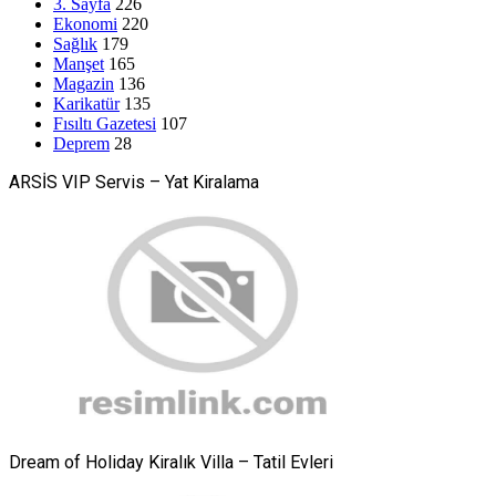
3. Sayfa
226
Ekonomi
220
Sağlık
179
Manşet
165
Magazin
136
Karikatür
135
Fısıltı Gazetesi
107
Deprem
28
ARSİS VIP Servis – Yat Kiralama
Dream of Holiday Kiralık Villa – Tatil Evleri