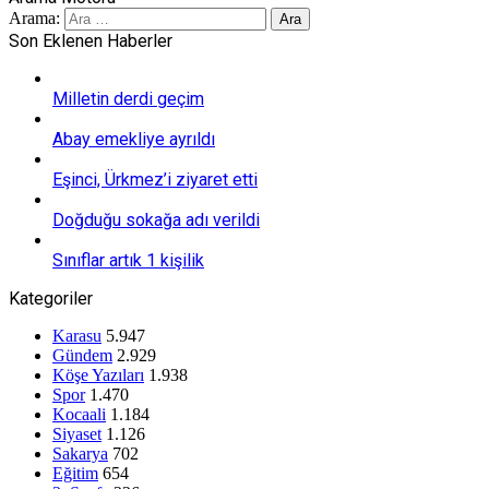
Arama:
Son Eklenen Haberler
Milletin derdi geçim
Abay emekliye ayrıldı
Eşinci, Ürkmez’i ziyaret etti
Doğduğu sokağa adı verildi
Sınıflar artık 1 kişilik
Kategoriler
Karasu
5.947
Gündem
2.929
Köşe Yazıları
1.938
Spor
1.470
Kocaali
1.184
Siyaset
1.126
Sakarya
702
Eğitim
654