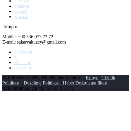
3. Sayfa
Sakarya
Karasu
Kocaali
İletişim
Mobile: +90 536 073 72 72
E-mail: sakaryakuzey@gmail.com
Facebook
X
YouTube
Instagram
© Telif Hakkı 2026, Tüm Hakları Saklıdır |
Künye
|
Gizlilik
Politikası
|
Düzeltme Politikası
|
Haber Doğrulama Ilkesi
Acil Durumlar için
+90 536 073 72 72