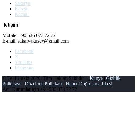
Sakarya
Karasu
Kocaali
İletişim
Mobile: +90 536 073 72 72
E-mail: sakaryakuzey@gmail.com
Facebook
X
YouTube
Instagram
© Telif Hakkı 2026, Tüm Hakları Saklıdır |
Künye
|
Gizlilik
Politikası
|
Düzeltme Politikası
|
Haber Doğrulama Ilkesi
Acil Durumlar için
+90 536 073 72 72