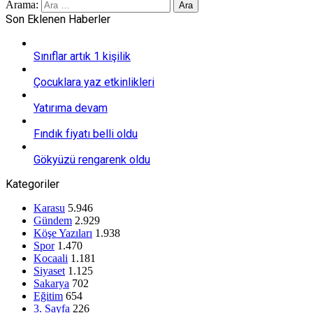
Arama:
Son Eklenen Haberler
Sınıflar artık 1 kişilik
Çocuklara yaz etkinlikleri
Yatırıma devam
Fındık fiyatı belli oldu
Gökyüzü rengarenk oldu
Kategoriler
Karasu
5.946
Gündem
2.929
Köşe Yazıları
1.938
Spor
1.470
Kocaali
1.181
Siyaset
1.125
Sakarya
702
Eğitim
654
3. Sayfa
226