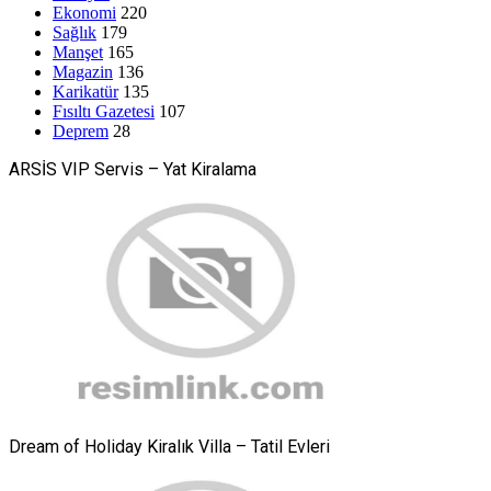
Ekonomi
220
Sağlık
179
Manşet
165
Magazin
136
Karikatür
135
Fısıltı Gazetesi
107
Deprem
28
ARSİS VIP Servis – Yat Kiralama
Dream of Holiday Kiralık Villa – Tatil Evleri