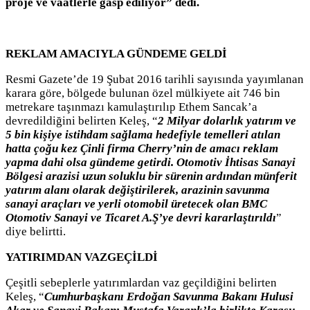
proje ve vaatlerle gasp ediliyor” dedi.
REKLAM AMACIYLA GÜNDEME GELDİ
Resmi Gazete’de 19 Şubat 2016 tarihli sayısında yayımlanan
karara göre, bölgede bulunan özel mülkiyete ait 746 bin
metrekare taşınmazı kamulaştırılıp Ethem Sancak’a
devredildiğini belirten Keleş, “
2 Milyar dolarlık yatırım ve
5 bin kişiye istihdam sağlama hedefiyle temelleri atılan
hatta çoğu kez Çinli firma Cherry’nin de amacı reklam
yapma dahi olsa gündeme getirdi. Otomotiv İhtisas Sanayi
Bölgesi arazisi uzun soluklu bir sürenin ardından münferit
yatırım alanı olarak değiştirilerek, arazinin savunma
sanayi araçları ve yerli otomobil üretecek olan BMC
Otomotiv Sanayi ve Ticaret A.Ş’ye devri kararlaştırıldı
”
diye belirtti.
YATIRIMDAN VAZGEÇİLDİ
Çeşitli sebeplerle yatırımlardan vaz geçildiğini belirten
Keleş, “
Cumhurbaşkanı Erdoğan Savunma Bakanı Hulusi