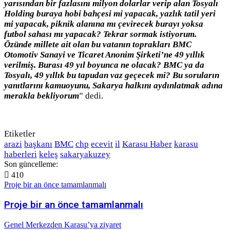
yarısından bir fazlasını milyon dolarlar verip alan Tosyalı
Holding buraya hobi bahçesi mi yapacak, yazlık tatil yeri
mi yapacak, piknik alanına mı çevirecek burayı yoksa
futbol sahası mı yapacak? Tekrar sormak istiyorum.
Özünde millete ait olan bu vatanın toprakları BMC
Otomotiv Sanayi ve Ticaret Anonim Şirketi’ne 49 yıllık
verilmiş. Burası 49 yıl boyunca ne olacak? BMC ya da
Tosyalı, 49 yıllık bu tapudan vaz geçecek mi? Bu soruların
yanıtlarını kamuoyunu, Sakarya halkını aydınlatmak adına
merakla bekliyorum
” dedi.
Etiketler
arazi
başkanı
BMC
chp
ecevit
il
Karasu Haber
karasu
haberleri
keleş
sakaryakuzey
Son güncelleme:
410
Proje bir an önce tamamlanmalı
Proje bir an önce tamamlanmalı
Genel Merkezden Karasu’ya ziyaret