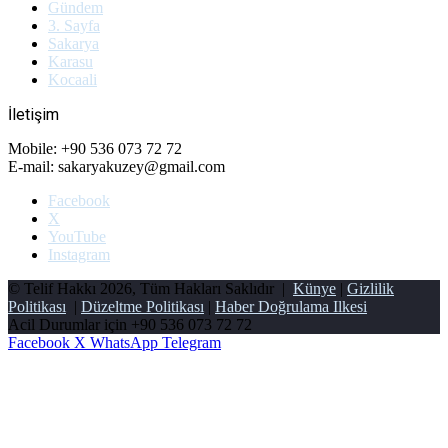
Gündem
3. Sayfa
Sakarya
Karasu
Kocaali
İletişim
Mobile: +90 536 073 72 72
E-mail: sakaryakuzey@gmail.com
Facebook
X
YouTube
Instagram
© Telif Hakkı 2026, Tüm Hakları Saklıdır |
Künye
|
Gizlilik
Politikası
|
Düzeltme Politikası
|
Haber Doğrulama Ilkesi
Acil Durumlar için
+90 536 073 72 72
Facebook
X
WhatsApp
Telegram