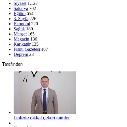
Siyaset
1.127
Sakarya
702
Eğitim
654
3. Sayfa
226
Ekonomi
220
Sağlık
180
Manşet
165
Magazin
136
Karikatür
135
Fısıltı Gazetesi
107
Deprem
28
Tarafından
Listede dikkat çeken isimler