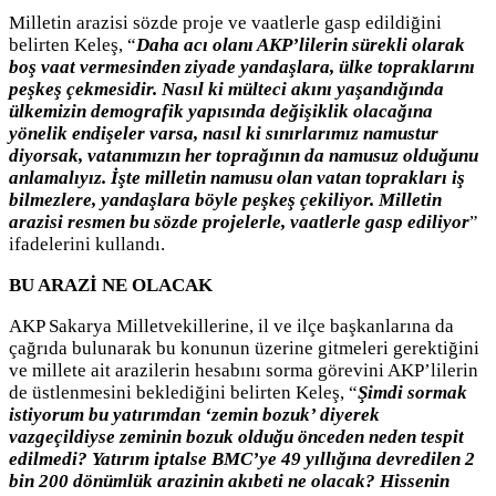
Milletin arazisi sözde proje ve vaatlerle gasp edildiğini
belirten Keleş, “
Daha acı olanı AKP’lilerin sürekli olarak
boş vaat vermesinden ziyade yandaşlara, ülke topraklarını
peşkeş çekmesidir. Nasıl ki mülteci akını yaşandığında
ülkemizin demografik yapısında değişiklik olacağına
yönelik endişeler varsa, nasıl ki sınırlarımız namustur
diyorsak, vatanımızın her toprağının da namusuz olduğunu
anlamalıyız. İşte milletin namusu olan vatan toprakları iş
bilmezlere, yandaşlara böyle peşkeş çekiliyor. Milletin
arazisi resmen bu sözde projelerle, vaatlerle gasp ediliyor
”
ifadelerini kullandı.
BU ARAZİ NE OLACAK
AKP Sakarya Milletvekillerine, il ve ilçe başkanlarına da
çağrıda bulunarak bu konunun üzerine gitmeleri gerektiğini
ve millete ait arazilerin hesabını sorma görevini AKP’lilerin
de üstlenmesini beklediğini belirten Keleş, “
Şimdi sormak
istiyorum bu yatırımdan ‘zemin bozuk’ diyerek
vazgeçildiyse zeminin bozuk olduğu önceden neden tespit
edilmedi? Yatırım iptalse BMC’ye 49 yıllığına devredilen 2
bin 200 dönümlük arazinin akıbeti ne olacak? Hissenin