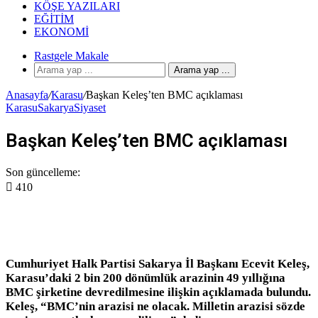
KÖŞE YAZILARI
EĞITIM
EKONOMI
Rastgele Makale
Arama yap ...
Anasayfa
/
Karasu
/
Başkan Keleş’ten BMC açıklaması
Karasu
Sakarya
Siyaset
Başkan Keleş’ten BMC açıklaması
Son güncelleme:
410
Cumhuriyet Halk Partisi Sakarya İl Başkanı Ecevit Keleş,
Karasu’daki 2 bin 200 dönümlük arazinin 49 yıllığına
BMC şirketine devredilmesine ilişkin açıklamada bulundu.
Keleş, “BMC’nin arazisi ne olacak. Milletin arazisi sözde