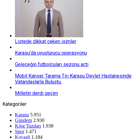
Listede dikkat çeken isimler
Karasu’da uyuşturucu operasyonu
Geleceğin futbolcuları sezonu açtı
Mobil Kanser Tarama Tırı Karasu Devlet Hastanesinde
Vatandaşlarla Buluştu.
Milletin derdi geçim
Kategoriler
Karasu
5.951
Gündem
2.930
Köşe Yazıları
1.938
Spor
1.471
Kocaali
1.184