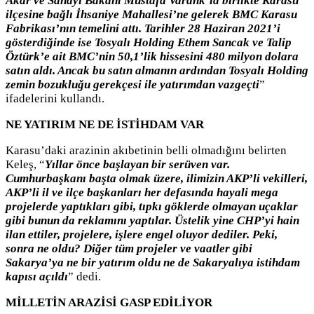
Akar ve Sanayi Bakanı Mustafa Varank’la birlikte Karasu
ilçesine bağlı İhsaniye Mahallesi’ne gelerek BMC Karasu
Fabrikası’nın temelini attı. Tarihler 28 Haziran 2021’i
gösterdiğinde ise Tosyalı Holding Ethem Sancak ve Talip
Öztürk’e ait BMC’nin 50,1’lik hissesini 480 milyon dolara
satın aldı. Ancak bu satın almanın ardından Tosyalı Holding
zemin bozukluğu gerekçesi ile yatırımdan vazgeçti
”
ifadelerini kullandı.
NE YATIRIM NE DE İSTİHDAM VAR
Karasu’daki arazinin akıbetinin belli olmadığını belirten
Keleş, “
Yıllar önce başlayan bir serüven var.
Cumhurbaşkanı başta olmak üzere, ilimizin AKP’li vekilleri,
AKP’li il ve ilçe başkanları her defasında hayali mega
projelerde yaptıkları gibi, tıpkı göklerde olmayan uçaklar
gibi bunun da reklamını yaptılar. Üstelik yine CHP’yi hain
ilan ettiler, projelere, işlere engel oluyor dediler. Peki,
sonra ne oldu? Diğer tüm projeler ve vaatler gibi
Sakarya’ya ne bir yatırım oldu ne de Sakaryalıya istihdam
kapısı açıldı
” dedi.
MİLLETİN ARAZİSİ GASP EDİLİYOR