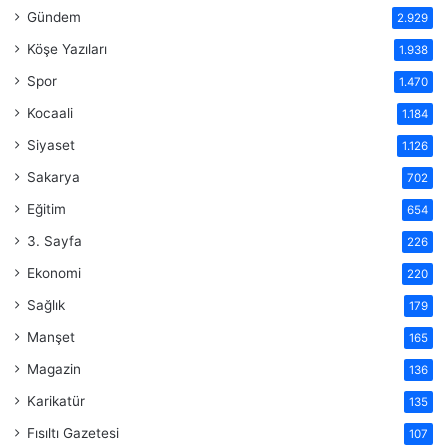
Gündem
2.929
Köşe Yazıları
1.938
Spor
1.470
Kocaali
1.184
Siyaset
1.126
Sakarya
702
Eğitim
654
3. Sayfa
226
Ekonomi
220
Sağlık
179
Manşet
165
Magazin
136
Karikatür
135
Fısıltı Gazetesi
107