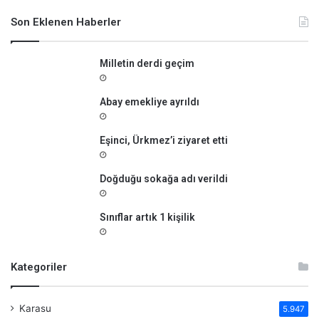
a
m
Son Eklenen Haberler
a
:
Milletin derdi geçim
Abay emekliye ayrıldı
Eşinci, Ürkmez’i ziyaret etti
Doğduğu sokağa adı verildi
Sınıflar artık 1 kişilik
Kategoriler
Karasu
5.947