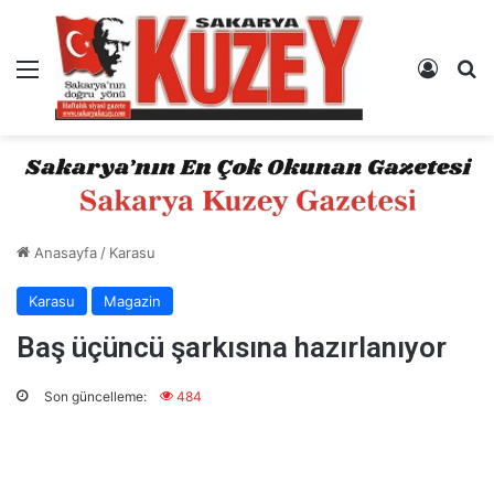
Menü
Kayıt 
A
Anasayfa
/
Karasu
Karasu
Magazin
Baş üçüncü şarkısına hazırlanıyor
Son güncelleme:
484