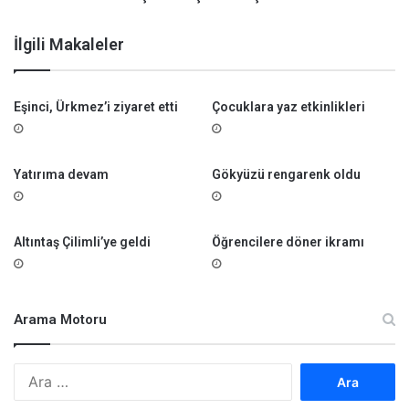
a
ş
İlgili Makaleler
k
a
n
Eşinci, Ürkmez’i ziyaret etti
Çocuklara yaz etkinlikleri
a
t
e
ş
Yatırıma devam
Gökyüzü rengarenk oldu
e
k
k
Altıntaş Çilimli’ye geldi
Öğrencilere döner ikramı
ü
r
Arama Motoru
A
r