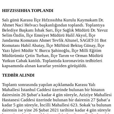
HIFZISSIHHA TOPLANDI
Salı günü Karasu İlçe Hıfzıssıhha Kurulu Kaymakam Dr.
Ahmet Naci Helvacı başkanlığından toplandı. Toplantıya
Belediye Başkanı İshak Sarı, İlçe Sağlık Müdürü Dr. Yavuz
Selim Özdin, İlçe Emniyet Müdürü Halil Akyol, İlçe
Jandarma Komutanı Ahmet Tevfik Altunel, SAGET-31 Bot
Komutanı Habil Abatay, İlçe Müftüsü Bektaş Günay, İlçe
Yazı İşleri Müdür V. Burcu Şahinoğlu, İlçe Milli Eğitim
Müdürümüz Çetin Turhan, İlçe Tarım ve Orman Müdürü
Yutkun Cabak katıldı. Toplantıda koronavirüs tedbirleri
kapsamında alınan kararlar yeniden görüşüldü.
TEDBİR ALINDI
Toplantı sonrasında yapılan açıklamada Karasu Yalı
Mahallesi İstanbul Caddesi üzerinde bulunan bir binanın
dairesinin 26 Şubat’a kadar 4 gün süreyle, Aziziye Mahallesi
Hastanesi Caddesi üzerinde bulunan bir dairenin 27 Şubat’a
kadar 5 gün süreyle, İncilli Mahallesi 623. Sokak’ta bulunan
dairenin ise yine 26 Şubat 2021 tarihine kadar 4 gün süreyle