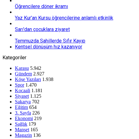
Öğrencilere döner ikramı
Yaz Kur’an Kursu öğrencilerine anlamlı etkinlik
Sarı’dan çocuklara ziyaret
Temmuzda Sahillerde Sıfır Kayıp
Kentsel dönüşüm hız kazanıyor
Kategoriler
Karasu
5.942
Gündem
2.927
Köşe Yazıları
1.938
Spor
1.470
Kocaali
1.181
Siyaset
1.125
Sakarya
702
Eğitim
654
3. Sayfa
226
Ekonomi
219
Sağlık
179
Manşet
165
Magazin
136