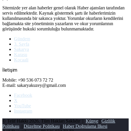
Sitemizde yer alan haberler genel olarak Haber ajansları tarafından
servis edilmektedir. Kaynak göstermek şartı ile haberlerimizin
kullanılmasında bir sakınca yoktur. Yorumlar okurların kendilerini
bağlamakta site yönetiminin yazarların ve okur yorumlarının
görüşünde hukuki sorumluluğu bulunmamaktadır.
Gündem
3. Sayfa
Sakarya
Karasu
Kocaali
İletişim
Mobile: +90 536 073 72 72
E-mail: sakaryakuzey@gmail.com
Facebook
X
YouTube
Instagram
© Telif Hakkı 2026, Tüm Hakları Saklıdır |
Künye
|
Gizlilik
Politikası
|
Düzeltme Politikası
|
Haber Doğrulama Ilkesi