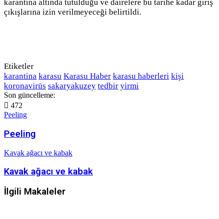
karantina altında tutulduğu ve dairelere bu tarihe kadar giriş
çıkışlarına izin verilmeyeceği belirtildi.
Etiketler
karantina
karasu
Karasu Haber
karasu haberleri
kişi
koronavirüs
sakaryakuzey
tedbir
yirmi
Son güncelleme:
472
Peeling
Peeling
Kavak ağacı ve kabak
Kavak ağacı ve kabak
İlgili Makaleler