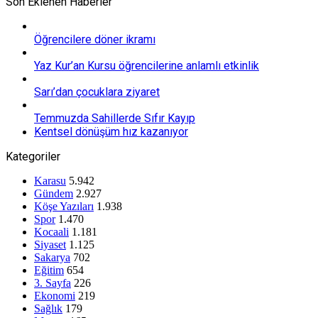
Son Eklenen Haberler
Öğrencilere döner ikramı
Yaz Kur’an Kursu öğrencilerine anlamlı etkinlik
Sarı’dan çocuklara ziyaret
Temmuzda Sahillerde Sıfır Kayıp
Kentsel dönüşüm hız kazanıyor
Kategoriler
Karasu
5.942
Gündem
2.927
Köşe Yazıları
1.938
Spor
1.470
Kocaali
1.181
Siyaset
1.125
Sakarya
702
Eğitim
654
3. Sayfa
226
Ekonomi
219
Sağlık
179