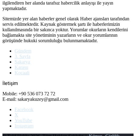
ilgilendiren her alanda tarafsız habercilik anlayışı ile yayın
yapmaktadır.
Sitemizde yer alan haberler genel olarak Haber ajansları tarafından
servis edilmektedir. Kaynak göstermek şartı ile haberlerimizin
kullanılmasında bir sakınca yoktur. Yorumlar okurların kendilerini
bağlamakta site yönetiminin yazarların ve okur yorumlarının
görüşünde hukuki sorumluluğu bulunmamaktadır.
Gündem
3. Sayfa
Sakarya
Karasu
Kocaali
İletişim
Mobile: +90 536 073 72 72
E-mail: sakaryakuzey@gmail.com
Facebook
X
YouTube
Instagram