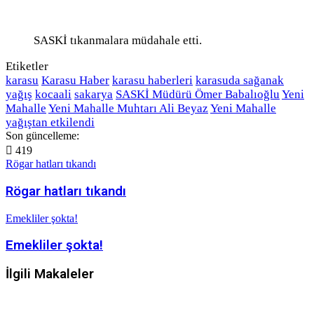
SASKİ tıkanmalara müdahale etti.
Etiketler
karasu
Karasu Haber
karasu haberleri
karasuda sağanak
yağış
kocaali
sakarya
SASKİ Müdürü Ömer Babalıoğlu
Yeni
Mahalle
Yeni Mahalle Muhtarı Ali Beyaz
Yeni Mahalle
yağıştan etkilendi
Son güncelleme:
419
Rögar hatları tıkandı
Rögar hatları tıkandı
Emekliler şokta!
Emekliler şokta!
İlgili Makaleler