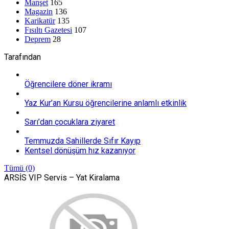
Manşet
165
Magazin
136
Karikatür
135
Fısıltı Gazetesi
107
Deprem
28
Tarafından
Öğrencilere döner ikramı
Yaz Kur’an Kursu öğrencilerine anlamlı etkinlik
Sarı’dan çocuklara ziyaret
Temmuzda Sahillerde Sıfır Kayıp
Kentsel dönüşüm hız kazanıyor
Tümü (0)
ARSİS VIP Servis – Yat Kiralama