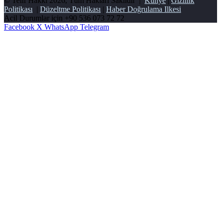
© Telif Hakkı 2026, Tüm Hakları Saklıdır |
Künye
|
Gizlilik
Politikası
|
Düzeltme Politikası
|
Haber Doğrulama Ilkesi
Acil Durumlar için
+90 536 073 72 72
Facebook
X
WhatsApp
Telegram