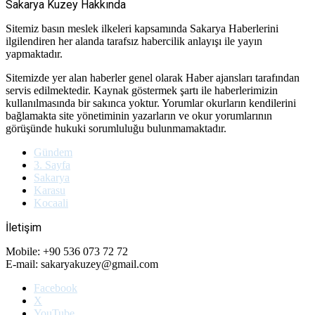
Sakarya Kuzey Hakkında
Sitemiz basın meslek ilkeleri kapsamında Sakarya Haberlerini
ilgilendiren her alanda tarafsız habercilik anlayışı ile yayın
yapmaktadır.
Sitemizde yer alan haberler genel olarak Haber ajansları tarafından
servis edilmektedir. Kaynak göstermek şartı ile haberlerimizin
kullanılmasında bir sakınca yoktur. Yorumlar okurların kendilerini
bağlamakta site yönetiminin yazarların ve okur yorumlarının
görüşünde hukuki sorumluluğu bulunmamaktadır.
Gündem
3. Sayfa
Sakarya
Karasu
Kocaali
İletişim
Mobile: +90 536 073 72 72
E-mail: sakaryakuzey@gmail.com
Facebook
X
YouTube