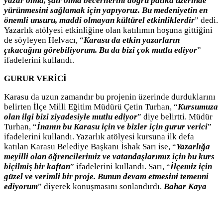
yazar olma, şair olma becerilerini doğru patika üzerinde
yürünmesini sağlamak için yapıyoruz. Bu medeniyetin en
önemli unsuru, maddi olmayan kültürel etkinliklerdir
” dedi.
Yazarlık atölyesi etkinliğine olan katılımın hoşuna gittiğini
de söyleyen Helvacı, “
Karasu da etkin yazarların
çıkacağını görebiliyorum. Bu da bizi çok mutlu ediyor
”
ifadelerini kullandı.
GURUR VERİCİ
Karasu da uzun zamandır bu projenin üzerinde durduklarını
belirten İlçe Milli Eğitim Müdürü Çetin Turhan, “
Kursumuza
olan ilgi bizi ziyadesiyle mutlu ediyor
” diye belirtti. Müdür
Turhan, “
İnanın bu Karasu için ve bizler için gurur verici
”
ifadelerini kullandı. Yazarlık atölyesi kursuna ilk defa
katılan Karasu Belediye Başkanı İshak Sarı ise, “
Yazarlığa
meyilli olan öğrencilerimiz ve vatandaşlarımız için bu kurs
biçilmiş bir kaftan
” ifadelerini kullandı. Sarı, “
İlçemiz için
güzel ve verimli bir proje. Bunun devam etmesini temenni
ediyorum
” diyerek konuşmasını sonlandırdı.
Bahar Kaya