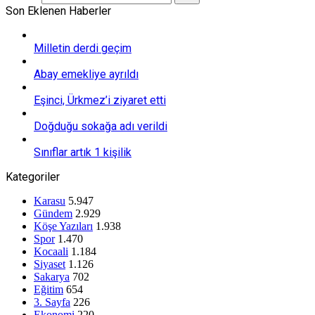
Son Eklenen Haberler
Milletin derdi geçim
Abay emekliye ayrıldı
Eşinci, Ürkmez’i ziyaret etti
Doğduğu sokağa adı verildi
Sınıflar artık 1 kişilik
Kategoriler
Karasu
5.947
Gündem
2.929
Köşe Yazıları
1.938
Spor
1.470
Kocaali
1.184
Siyaset
1.126
Sakarya
702
Eğitim
654
3. Sayfa
226
Ekonomi
220