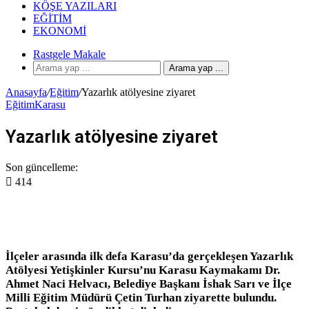
KÖŞE YAZILARI
EĞITIM
EKONOMI
Rastgele Makale
Arama yap ...
Anasayfa
/
Eğitim
/
Yazarlık atölyesine ziyaret
Eğitim
Karasu
Yazarlık atölyesine ziyaret
Son güncelleme:
414
İlçeler arasında ilk defa Karasu’da gerçekleşen Yazarlık
Atölyesi Yetişkinler Kursu’nu Karasu Kaymakamı Dr.
Ahmet Naci Helvacı, Belediye Başkanı İshak Sarı ve İlçe
Milli Eğitim Müdürü Çetin Turhan ziyarette bulundu.