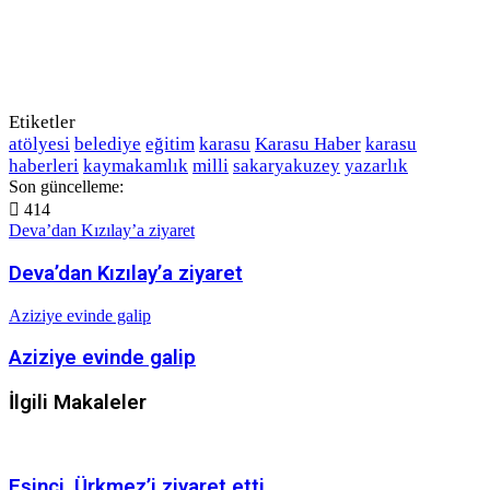
Etiketler
atölyesi
belediye
eğitim
karasu
Karasu Haber
karasu
haberleri
kaymakamlık
milli
sakaryakuzey
yazarlık
Son güncelleme:
414
Deva’dan Kızılay’a ziyaret
Deva’dan Kızılay’a ziyaret
Aziziye evinde galip
Aziziye evinde galip
İlgili Makaleler
Eşinci, Ürkmez’i ziyaret etti