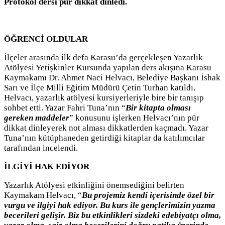
Protokol dersi pür dikkat dinledi.
ÖĞRENCİ OLDULAR
İlçeler arasında ilk defa Karasu’da gerçekleşen Yazarlık
Atölyesi Yetişkinler Kursunda yapılan ders akışına Karasu
Kaymakamı Dr. Ahmet Naci Helvacı, Belediye Başkanı İshak
Sarı ve İlçe Milli Eğitim Müdürü Çetin Turhan katıldı.
Helvacı, yazarlık atölyesi kursiyerleriyle bire bir tanışıp
sohbet etti. Yazar Fahri Tuna’nın “
Bir kitapta olması
gereken maddeler
” konusunu işlerken Helvacı’nın pür
dikkat dinleyerek not alması dikkatlerden kaçmadı. Yazar
Tuna’nın kütüphaneden getirdiği kitaplar da katılımcılar
tarafından incelendi.
İLGİYİ HAK EDİYOR
Yazarlık Atölyesi etkinliğini önemsediğini belirten
Kaymakam Helvacı, “
Bu projemiz kendi içerisinde özel bir
vurgu ve ilgiyi hak ediyor. Bu kurs ile gençlerimizin yazma
becerileri gelişir. Biz bu etkinlikleri sizdeki edebiyatçı olma,