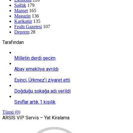
Sağlık
179
Manşet
165
Magazin
136
Karikatür
135
Fısıltı Gazetesi
107
Deprem
28
Tarafından
Milletin derdi geçim
Abay emekliye ayrıldı
Eşinci, Ürkmez’i ziyaret etti
Doğduğu sokağa adı verildi
Sınıflar artık 1 kişilik
Tümü (0)
ARSİS VIP Servis – Yat Kiralama