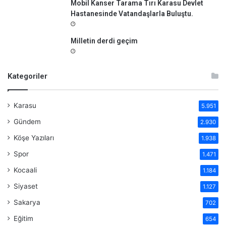
Mobil Kanser Tarama Tırı Karasu Devlet
Hastanesinde Vatandaşlarla Buluştu.
Milletin derdi geçim
Kategoriler
Karasu
5.951
Gündem
2.930
Köşe Yazıları
1.938
Spor
1.471
Kocaali
1.184
Siyaset
1.127
Sakarya
702
Eğitim
654