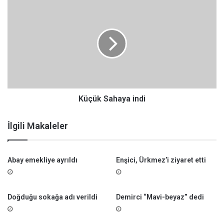
l
K
a
ü
t
ç
ı
ü
l
k
d
S
ı
a
h
a
y
Küçük Sahaya indi
a
i
İlgili Makaleler
n
d
i
Abay emekliye ayrıldı
Enşici, Ürkmez’i ziyaret etti
Doğduğu sokağa adı verildi
Demirci “Mavi-beyaz” dedi