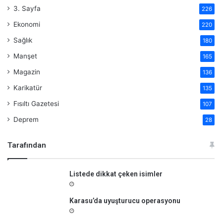
3. Sayfa
226
Ekonomi
220
Sağlık
180
Manşet
165
Magazin
136
Karikatür
135
Fısıltı Gazetesi
107
Deprem
28
Tarafından
Listede dikkat çeken isimler
Karasu’da uyuşturucu operasyonu