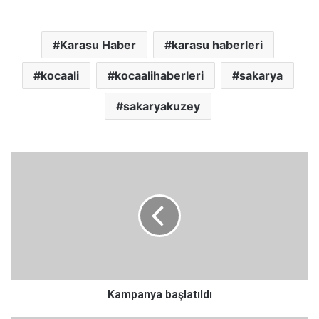
Karasu Haber
karasu haberleri
kocaali
kocaalihaberleri
sakarya
sakaryakuzey
K
a
m
p
a
n
y
a
b
a
Kampanya başlatıldı
ş