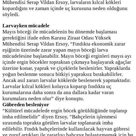
Mühendisi Serap Vildan Ersoy, larvaların kılcal kökleri
kopardığını ve zaman içinde uç kurusuna neden olduğunu
söyledi.
Larvayken mücadele
Mayıs böceği ile mücadelenin bu dönemde başlaması
gerektiğini ifade eden Karasu Ziraat Odası Yüksek
Mühendisi Serap Vildan Ersoy, “Fındıkta ekonomik zarar
eşiğinin üzerinde zarar yapan mayıs böceği larva
mücadelesine başlanabilir. Mayıs böceği erginleri mayıs ayı
içinde ergin böcekler topraktan çıkmaya başlayarak ağaçlar
üzerine konar, yaprak ve çiçeklerle beslenirler. Yapraklarda
yoğun beslenme sonucu bitkiyi yapraksız bırakabilirler.
Ancak asıl zararı larvalar köklerde beslenerek yapmaktadır.
Larvalar kılcal kökleri kolayca koparıp fındıkta uç
kurumalarına daha sonra da ana dallara kadar varan
kurumalara neden olur” diye konuştu.
Gübreden besleniyor
“Kültürel mücadelede ergin böcek görüldüğünde toplanıp
imha edilmelidir” diyen Ersoy, “Bahçelerin işlenmesi
sırasında toprakta görülen larvalar toplanarak imha
edilebilir. Fındık bahçelerinde kullanılacak hayvan gübresi
ve zuruf artıkları ile zararlıyı bahçeye bulaştırmamak için bu