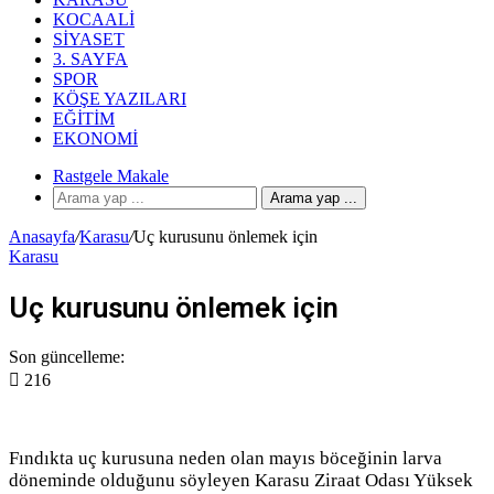
KOCAALI
SIYASET
3. SAYFA
SPOR
KÖŞE YAZILARI
EĞITIM
EKONOMI
Rastgele Makale
Arama yap ...
Anasayfa
/
Karasu
/
Uç kurusunu önlemek için
Karasu
Uç kurusunu önlemek için
Son güncelleme:
216
Fındıkta uç kurusuna neden olan mayıs böceğinin larva
döneminde olduğunu söyleyen Karasu Ziraat Odası Yüksek