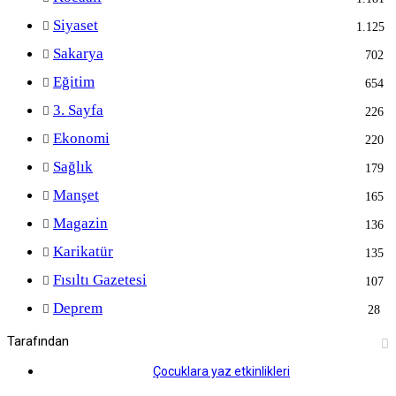
Siyaset
1.125
Sakarya
702
Eğitim
654
3. Sayfa
226
Ekonomi
220
Sağlık
179
Manşet
165
Magazin
136
Karikatür
135
Fısıltı Gazetesi
107
Deprem
28
Tarafından
Çocuklara yaz etkinlikleri