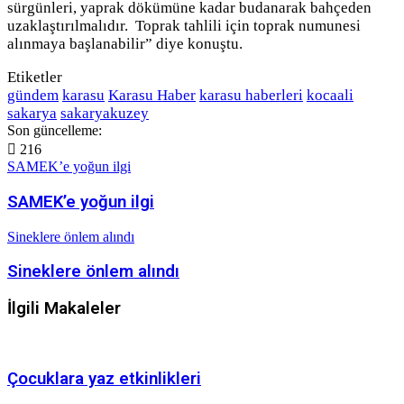
sürgünleri, yaprak dökümüne kadar budanarak bahçeden
uzaklaştırılmalıdır. Toprak tahlili için toprak numunesi
alınmaya başlanabilir” diye konuştu.
Etiketler
gündem
karasu
Karasu Haber
karasu haberleri
kocaali
sakarya
sakaryakuzey
Son güncelleme:
216
SAMEK’e yoğun ilgi
SAMEK’e yoğun ilgi
Sineklere önlem alındı
Sineklere önlem alındı
İlgili Makaleler
Çocuklara yaz etkinlikleri