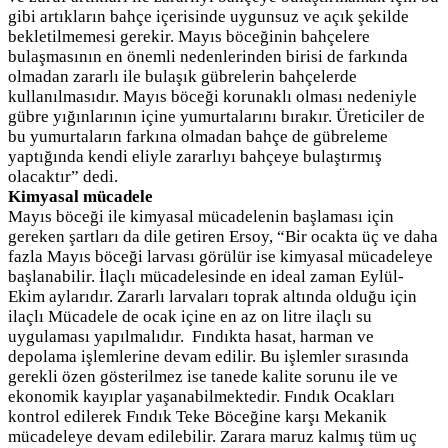
gibi artıkların bahçe içerisinde uygunsuz ve açık şekilde
bekletilmemesi gerekir. Mayıs böceğinin bahçelere
bulaşmasının en önemli nedenlerinden birisi de farkında
olmadan zararlı ile bulaşık gübrelerin bahçelerde
kullanılmasıdır. Mayıs böceği korunaklı olması nedeniyle
gübre yığınlarının içine yumurtalarını bırakır. Üreticiler de
bu yumurtaların farkına olmadan bahçe de gübreleme
yaptığında kendi eliyle zararlıyı bahçeye bulaştırmış
olacaktır” dedi.
Kimyasal mücadele
Mayıs böceği ile kimyasal mücadelenin başlaması için
gereken şartları da dile getiren Ersoy, “Bir ocakta üç ve daha
fazla Mayıs böceği larvası görülür ise kimyasal mücadeleye
başlanabilir. İlaçlı mücadelesinde en ideal zaman Eylül-
Ekim aylarıdır. Zararlı larvaları toprak altında olduğu için
ilaçlı Mücadele de ocak içine en az on litre ilaçlı su
uygulaması yapılmalıdır. Fındıkta hasat, harman ve
depolama işlemlerine devam edilir. Bu işlemler sırasında
gerekli özen gösterilmez ise tanede kalite sorunu ile ve
ekonomik kayıplar yaşanabilmektedir. Fındık Ocakları
kontrol edilerek Fındık Teke Böceğine karşı Mekanik
mücadeleye devam edilebilir. Zarara maruz kalmış tüm uç