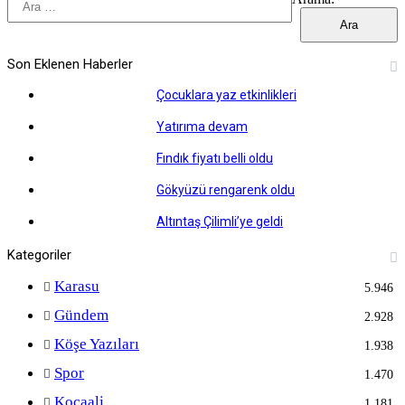
Son Eklenen Haberler
Çocuklara yaz etkinlikleri
Yatırıma devam
Fındık fiyatı belli oldu
Gökyüzü rengarenk oldu
Altıntaş Çilimli’ye geldi
Kategoriler
Karasu
5.946
Gündem
2.928
Köşe Yazıları
1.938
Spor
1.470
Kocaali
1.181