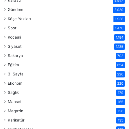
Karasu
5.947
Gündem
2.929
Köşe Yazıları
1.938
Spor
1.470
Kocaali
1.184
Siyaset
1.125
Sakarya
702
Eğitim
654
3. Sayfa
226
Ekonomi
220
Sağlık
179
Manşet
165
Magazin
136
Karikatür
135