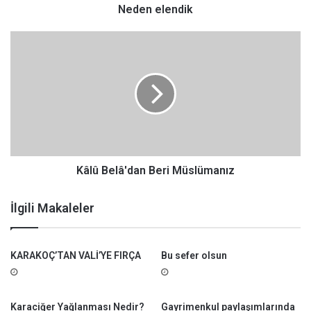
d
Neden elendik
i
k
K
â
l
û
B
e
l
â
'
d
Kâlû Belâ'dan Beri Müslümanız
a
n
İlgili Makaleler
B
e
r
KARAKOÇ’TAN VALİ’YE FIRÇA
Bu sefer olsun
i
M
ü
s
Karaciğer Yağlanması Nedir?
Gayrimenkul paylaşımlarında