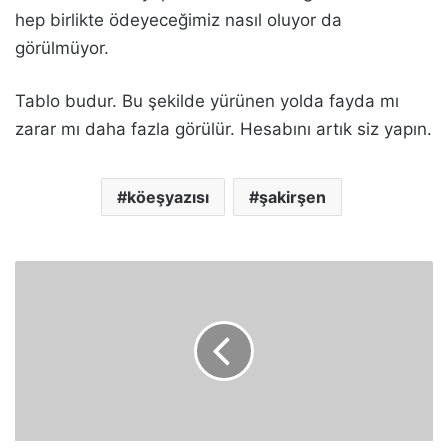
hep birlikte ödeyeceğimiz nasıl oluyor da
görülmüyor.
Tablo budur. Bu şekilde yürünen yolda fayda mı
zarar mı daha fazla görülür. Hesabını artık siz yapın.
köeşyazısı
şakirşen
N
e
d
e
n
e
l
e
n