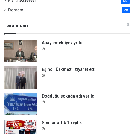
Fısıltı Gazetesi
107
Deprem
28
Tarafından
Abay emekliye ayrıldı
Eşinci, Ürkmez’i ziyaret etti
Doğduğu sokağa adı verildi
Sınıflar artık 1 kişilik