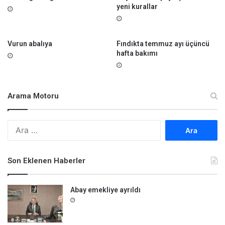
l
yeni kurallar
ü
m
a
Vurun abalıya
Fındıkta temmuz ayı üçüncü
n
hafta bakımı
ı
z
Arama Motoru
A
r
a
m
Son Eklenen Haberler
a
:
Abay emekliye ayrıldı