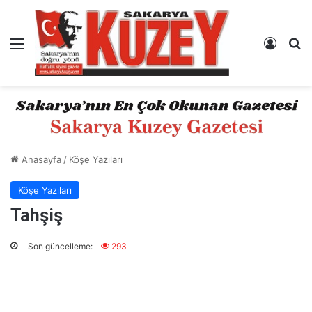
Menü
Kayıt 
A
Anasayfa
/
Köşe Yazıları
Köşe Yazıları
Tahşiş
Son güncelleme:
293