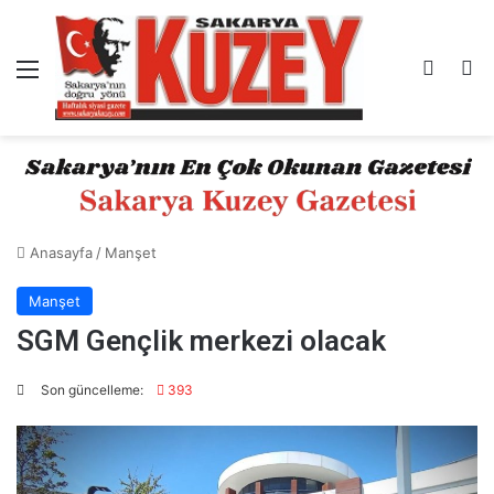
Menü
Kayıt 
A
Anasayfa
/
Manşet
Manşet
SGM Gençlik merkezi olacak
Son güncelleme:
393