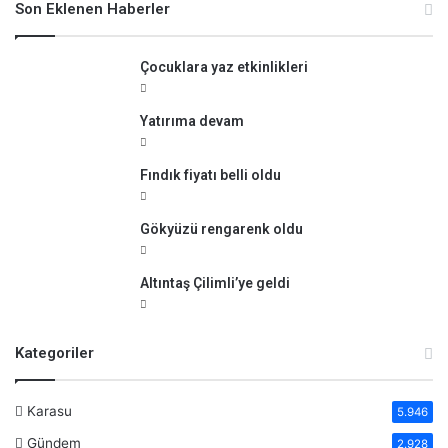
m
Son Eklenen Haberler
k
a
:
Çocuklara yaz etkinlikleri
Yatırıma devam
Fındık fiyatı belli oldu
Gökyüzü rengarenk oldu
Altıntaş Çilimli’ye geldi
Kategoriler
Karasu
5.946
Gündem
2.928