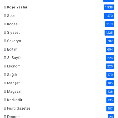
Köşe Yazıları
1.938
Spor
1.470
Kocaali
1.181
Siyaset
1.125
Sakarya
702
Eğitim
654
3. Sayfa
226
Ekonomi
220
Sağlık
179
Manşet
165
Magazin
136
Karikatür
135
Fısıltı Gazetesi
107
Deprem
28