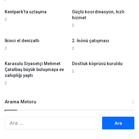
i
ç
Kentpark’ta uzlaşma
Güçlü koordinasyon, hızlı
m
o
hizmet
a
c
ğ
u
d
k
u
l
İkinci el denizaltı
2. İnönü çatışması
r
a
e
r
t
a
Karasulu Siyasetçi Mehmet
Dostluk köprüsü kuruldu
m
y
Çatalbaş büyük buluşmaya ev
e
a
sahipliği yaptı
y
k
i
ı
z
ş
ı
Arama Motoru
r
ş
e
A
n
r
l
a
i