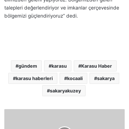
talepleri değerlendiriyor ve imkanlar çerçevesinde
bölgemizi güçlendiriyoruz” dedi.
gündem
karasu
Karasu Haber
karasu haberleri
kocaali
sakarya
sakaryakuzey
Y
o
l